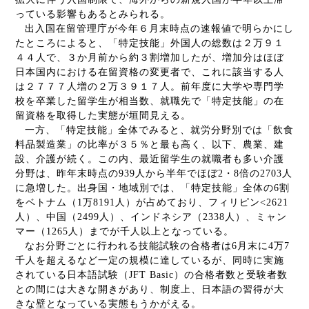
っている影響もあるとみられる。
出入国在留管理庁が今年６月末時点の速報値で明らかにし
たところによると、「特定技能」外国人の総数は２万９１
４４人で、３か月前から約３割増加したが、増加分はほぼ
日本国内における在留資格の変更者で、これに該当する人
は２７７７人増の２万３９１７人。前年度に大学や専門学
校を卒業した留学生が相当数、就職先で「特定技能」の在
留資格を取得した実態が垣間見える。
一方、「特定技能」全体でみると、就労分野別では「飲食
料品製造業」の比率が３５％と最も高く、以下、農業、建
設、介護が続く。この内、最近留学生の就職者も多い介護
分野は、昨年末時点の
939
人から半年でほぼ
2
・
8
倍の
2703
人
に急増した。出身国・地域別では、「特定技能」全体の
6
割
をベトナム（
1
万
8191
人）が占めており、フィリピン
<2621
人）、中国（
2499
人）、インドネシア（
2338
人）、ミャン
マー（
1265
人）までが千人以上となっている。
なお分野ごとに行われる技能試験の合格者は
6
月末に
4
万
7
千人を超えるなど一定の規模に達しているが、同時に実施
されている日本語試験（
JFT Basic
）の合格者数と受験者数
との間には大きな開きがあり、制度上、日本語の習得が大
きな壁となっている実態もうかがえる。