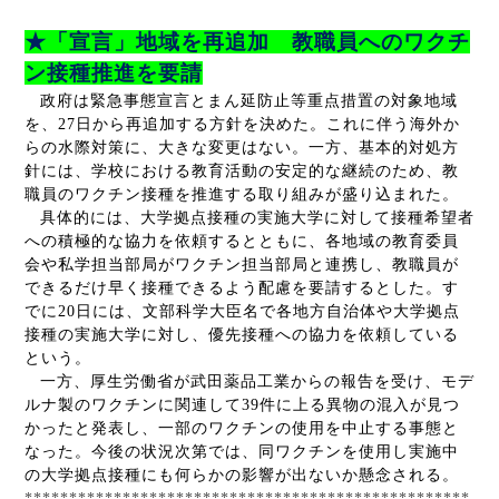
★「宣言」地域を再追加 教職員へのワクチ
ン接種推進を要請
政府は緊急事態宣言とまん延防止等重点措置の対象地域
を、
27
日から再追加する方針を決めた。これに伴う海外か
らの水際対策に、大きな変更はない。一方、基本的対処方
針には、学校における教育活動の安定的な継続のため、教
職員のワクチン接種を推進する取り組みが盛り込まれた。
具体的には、大学拠点接種の実施大学に対して接種希望者
への積極的な協力を依頼するとともに、各地域の教育委員
会や私学担当部局がワクチン担当部局と連携し、教職員が
できるだけ早く接種できるよう配慮を要請するとした。す
でに
20
日には、文部科学大臣名で各地方自治体や大学拠点
接種の実施大学に対し、優先接種への協力を依頼している
という。
一方、厚生労働省が武田薬品工業からの報告を受け、モデ
ルナ製のワクチンに関連して
39
件に上る異物の混入が見つ
かったと発表し、一部のワクチンの使用を中止する事態と
なった。今後の状況次第では、同ワクチンを使用し実施中
の大学拠点接種にも何らかの影響が出ないか懸念される。
**************************************************