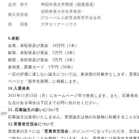
花澤 聖子
神田外語大学教授（副委員長）
国際教養大学名誉教授・
勝又美智雄
グローバル人材育成教育学会会長
孫 国鳳
大学セミナーハウス
9.
表彰
金賞…表彰状及び賞金
10
万円（
1
本）
銀賞…表彰状及び賞金
5
万円（
2
本）
銅賞…表彰状及び賞金
3
万円（
3
本）
参加賞…図書カード
1
千円（
50
本）
一定の評価に達しない論文については、参加賞の対象外とします。受賞
ページと「留学生新聞」に掲載します｡
10.
入選発表
2021
年
11
月
15
日（月）にホームページ等で発表します。また、応募者全
な点がある場合は下記までお問い合わせください。
11.
応募論文の扱いについて
1.MP
応募論文は返却いたしません。受賞論文は他の出版物に転載することが
12.
受賞者交流会について
受賞者の方々には「
受賞者交流会
」のメンバーになっていただき、交流
ご協力いただくことを期待しています。また、受賞者には留学生支援事