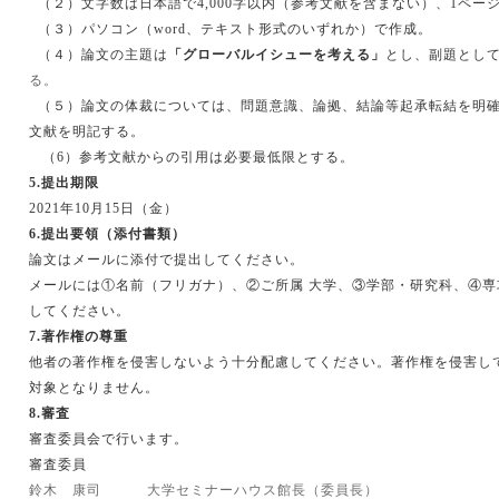
（２）文字数は日本語で
4,000
字以内（参考文献を含まない）、
1
ペー
（３）パソコン（
word
、テキスト形式のいずれか）で作成。
（４）論文の主題は
「グローバルイシューを考える」
とし、副題とし
る。
（５）論文の体裁については、問題意識、論拠、結論等起承転結を明
文献を明記する。
（
6
）参考文献からの引用は必要最低限とする。
5.
提出期限
2021
年
10
月
15
日（金）
6.
提出要領（添付書類）
論文はメールに添付で提出してください。
メールには①名前（フリガナ）、②ご所属 大学、③学部・研究科、④専
してください。
7.
著作権の尊重
他者の著作権を侵害しないよう十分配慮してください。著作権を侵害し
対象となりません。
8.
審査
審査委員会で行います。
審査委員
鈴木 康司
大学セミナーハウス館長（委員長）