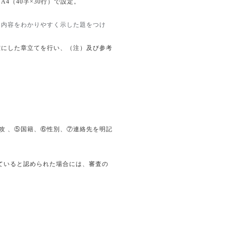
ジ
A4
（
40
字×
30
行）で設定。
て
内容をわかりやすく示した題をつけ
確にした章立てを行い、（注）及び参考
攻 、⑤国籍、⑥性別、⑦連絡先を明記
ていると認められた場合には、審査の