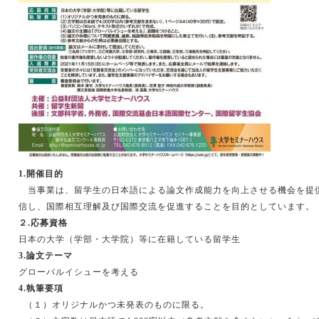
1.
開催目的
当事業は、留学生の日本語による論文作成能力を向上させる機会を提
信し、国際相互理解及び国際交流を促進することを目的としています。
２
.
応募資格
日本の大学（学部・大学院）等に在籍している留学生
3.
論文テーマ
グローバルイシューを考える
4.
執筆要項
（１）オリジナルかつ未発表のものに限る。