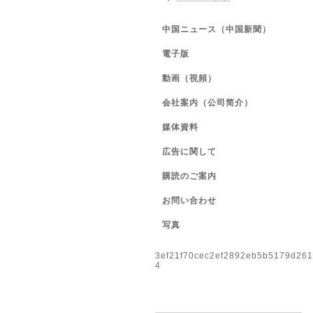
中国ニュース（中国新聞）
電子版
動画（視頻）
会社案内（公司简介）
媒体資料
広告に関して
購読のご案内
お問い合わせ
写真
3ef21f70cec2ef2892eb5b5179d26
4