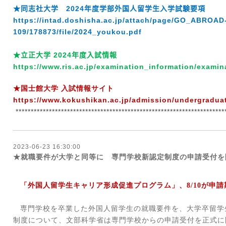
★同志社大学
2024
年度学部外国人留学生入学試験要項
https://intad.doshisha.ac.jp/attach/page/GO_ABROA
109/178873/file/2024_youkou.pdf
★立正大学
2024
年度入試情報
https://www.ris.ac.jp/examination_information/examin
★国士館大学 入試情報サイト
https://www.kokushikan.ac.jp/admission/undergradua
*********************************************************************
2023-06-23 16:30:00
★就職要件が大学と同等に 専門学校新認定制度の申請受付を
「外国人留学生キャリア形成促進プログラム」、
8/10
が申請
専門学校を卒業した外国人留学生の就職要件を、大学卒留学
制度について、文部科学省は専門学校からの申請受付を正式に