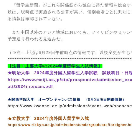
『留学生新聞』がこれら関係筋から独自に得た情報を総合す
験は、現時点で実施される公算が高い。個別会場ごとに判明し
る情報は確認されていない。
また中国以外のアジア地域においても、フィリピンやミャン
予定通り行われる見込みだ。
（※注：上記は
6
月
29
日午前時点の情報です。以後変更が生じ
**********************************************************************
【注目！主要大学の
2024
年度留学生入試情報】
★明治大学
2024
年度外国人留学生入学試験 試験科目・日
https://www.meiji.ac.jp/cip/prospective/admission_e
att/2024intexam.pdf
★
関西学院大学 オープンキャンパス情報 （
8
月
5
日
/6
日開催情報）
https://www.kwansei.ac.jp/admissions/event_web/opencam
★立教大学
2024
年度外国人留学生入試
https://www.rikkyo.ac.jp/admissions/undergraduate/foreigner.h