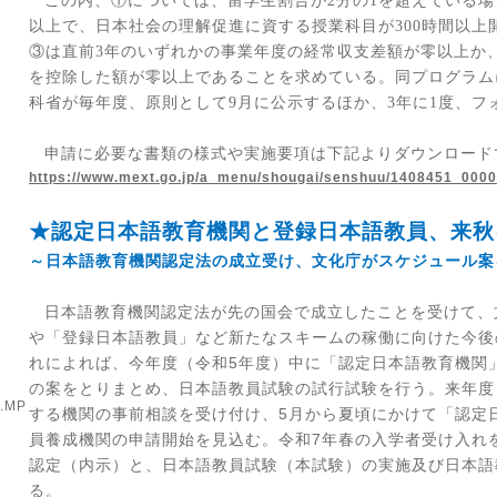
この内、①については、留学生割合が
2
分の
1
を超えている場
以上で、日本社会の理解促進に資する授業科目が
300
時間以上
③は直前
3
年のいずれかの事業年度の経常収支差額が零以上か
を控除した額が零以上であることを求めている。同プログラム
科省が毎年度、原則として
9
月に公示するほか、
3
年に
1
度、フ
申請に必要な書類の様式や実施要項は下記よりダウンロード
https://www.mext.go.jp/a_menu/shougai/senshuu/1408451_000
★認定日本語教育機関と登録日本語教員、来秋
～日本語教育機関認定法の成立受け、文化庁がスケジュール案
日本語教育機関認定法が先の国会で成立したことを受けて、
や「登録日本語教員」など新たなスキームの稼働に向けた今後
れによれば、今年度（令和
5
年度）中に「認定日本語教育機関
の案をとりまとめ、日本語教員試験の試行試験を行う。来年度
1.MP
する機関の事前相談を受け付け、
5
月から夏頃にかけて「認定
員養成機関の申請開始を見込む。令和
7
年春の入学者受け入れ
認定（内示）と、日本語教員試験（本試験）の実施及び日本語
る。