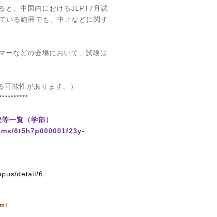
ると、中国内における
JLPT7
月試
ている範囲でも、中止などに関す
マーなどの会場において、試験は
る可能性があります。）
**********
程等一覧（学部）
xams/6t5h7p000001f23y-
pus/detail/6
tml