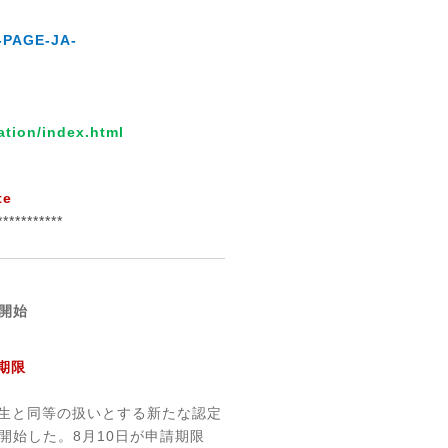
D-PAGE-JA-
ation/index.html
te
***********
開始
期限
生と同等の扱いとする新たな認定
開始した。
8
月
10
日が申請期限