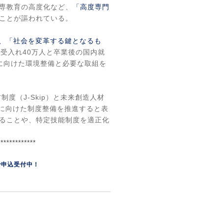
専教育の高度化など、
「高度専門
ことが謳われている。
、「社会を変革する鍵となるも
の受入れ
40
万人と卒業後の国内就
に向けた環境整備と必要な取組を
材制度（
J-Skip
）と未来創造人材
に向けた制度整備を推進すると表
ることや、特定技能制度を適正化
*************
で申込受付中！