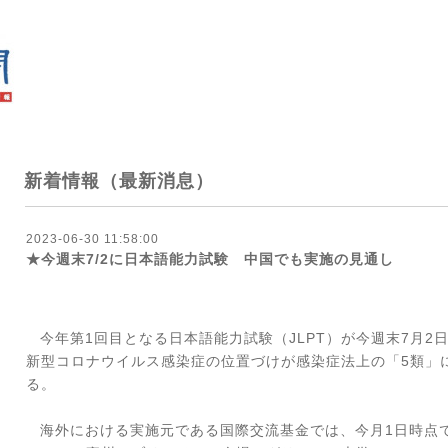
新着情報（最新消息）
2023-06-30 11:58:00
★今週末7/2に日本語能力試験 中国でも実施の見通し
今年第
1
回目となる日本語能力試験（
JLPT
）が今週末
7
月
2
新型コロナウイルス感染症の位置づけが感染症法上の「
5
類」
る。
海外における実施元である国際交流基金では、今月
1
日時点