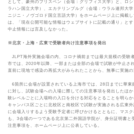
として、豪州のブリスベン（会場：グリフィス大学）と、ロシ
ラハン国立大学）、エカテリンブルグ（会場：ウラル連邦大学
ニジニ・ノヴゴロド国立言語大学）をホームページ上に掲載し
は、「現在公開可能な情報はウェブサイトに記載の通り」とす
中止情報には言及しなかった。
※北京・上海・広東で受験者向け注意事項を発出
JLPT
海外実施会場の内、コロナ禍前までは最大規模の受験
市では、
2020
年以降、一部または全部の会場で試験が中止さ
直前に現地で感染の再拡大がみられたことから、無事に実施の
6
箇所に会場が設置されている上海市では、
28
日までに華東
に対し、試験会場への入場に際しての注意事項を発出したほか
験レベルごとに入場時の入口を分ける対応をとることを明らか
キャンパス区ごとに北校区と南校区で試験が実施される広東外
に会場入りするよう受験予定者に呼びかけるとともに、マスク
も、
3
会場の一つである北京第二外国語学院が、身分証明書と
注意事項を、ホームページ上に公表している。