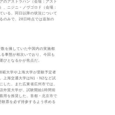
アのアストラハン（会場：アスト
）、ニジニ・ノヴゴロド（会場：
ている。同日以降の状況について
るのみで、
28
日時点では追加の
者数を擁していた中国内の実施都
れる事態が相次いでおり、今回も
運びとなるかが焦点だ。
師範大学や上海大学が受験予定者
、上海交通大学は
N1
・
N2
など試
にした。また広東省広州市では、
語外貿大学が、試験開始
1
時間前
着用を推奨した。首都・北京市で
受験票を必ず持参するよう求める