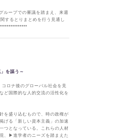
グループでの審議を踏まえ、来週
に関するとりまとめを行う見通し
***************
流」を謳う～
、コロナ後のグローバル社会を見
など国際的な人的交流の活性化を
針を盛り込むもので、時の政権が
掲げる「新しい資本主義」の加速
一つとなっている。これらの人材
現、▶進学者のニーズを踏まえた