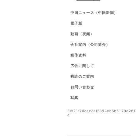
中国ニュース（中国新聞）
電子版
動画（視頻）
会社案内（公司简介）
媒体資料
広告に関して
購読のご案内
お問い合わせ
写真
3ef21f70cec2ef2892eb5b5179d26
4