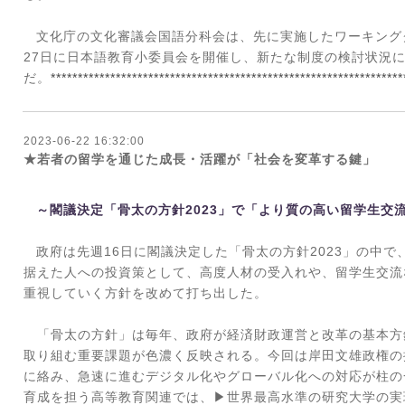
文化庁の文化審議会国語分科会は、先に実施したワーキング
27
日に日本語教育小委員会を開催し、新たな制度の検討状況
だ。
*****************************************************************
2023-06-22 16:32:00
★若者の留学を通じた成長・活躍が「社会を変革する鍵」
～閣議決定「骨太の方針
2023
」で「より質の高い留学生交
政府は先週
16
日に閣議決定した「骨太の方針
2023
」の中で
据えた人への投資策として、高度人材の受入れや、留学生交流
重視していく方針を改めて打ち出した。
「骨太の方針」は毎年、政府が経済財政運営と改革の基本方
取り組む重要課題が色濃く反映される。今回は岸田文雄政権の
に絡み、急速に進むデジタル化やグローバル化への対応が柱の
育成を担う高等教育関連では、▶世界最高水準の研究大学の実