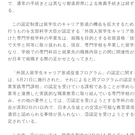
で、通常の手続きとは異なり都道府県による推薦手続きは経ず
る。
この認定制度は留学生のキャリア形成の機会を拡大するため
行うものを文部科学大臣が認定する
「外国人留学生キャリア形
けた専門学校学科の卒業生は、就職を目的とする在留資格「技
で大学と同等に取り扱われる。現在、専門学校を卒業した留学
なり、学校での専門科目と就業先の職務内容との間に関連性が
が日本で就職する際の足かせとなってきた。
「外国人留学生キャリア形成促進プログラム」の認定に関す
は、
6
月
21
日に施行された。それによると同プログラムの認定
業実践専門課程」の認定を受けている課程であることが求めら
業等と連携した実践的な職業教育に取り組んでいる専門学校の
み。その他の要件としては、①認定を受けようとする学科の在
合が原則
2
分の
1
以内で、日本人生徒との交流が可能な教育環境
適切と認められる事情が見られない、③認定を受けようとする
定されている。