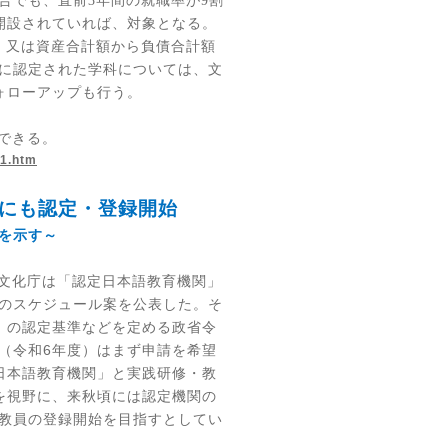
合でも、直前
3
年間の就職率が
9
割
開設されていれば、対象となる。
、又は資産合計額から負債合計額
に認定された学科については、文
ォローアップも行う。
できる。
01.htm
にも認定・登録開始
を示す～
文化庁は「認定日本語教育機関」
のスケジュール案を公表した。そ
」の認定基準などを定める政省令
（令和
6
年度）はまず申請を希望
日本語教育機関」と実践研修・教
を視野に、来秋頃には認定機関の
教員の登録開始を目指すとしてい