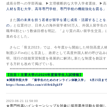
成長分野への学部再編、▶文理横断的な大学入学者選抜、▶高
人材を育む大学、高等専門学校、専門学校の機能強化を図る」
また
国の未来を担う若者が留学を通じ成長・活躍することを
の」
と位置付け、日本人の海外留学者
50
万人、外国人留学生
職率
6
割という数値目標を明記。「より質の高い留学生交流」
進めるとした。
さらに「骨太
2023
」では、今年度から開始した特別高度人
制度
(J-Find)
にも言及し、政府として高度外国人材の呼び込み
明。現行の技能実習制度を発展的に解消し新たな制度を創設す
する方針も改めて掲げている。
*******************************************************************
【注目！主要大学の
2024
年度留学生入試情報】
★関西学院大学
「留学生のためのオンライン体験入学」
6
月
25
日ま
https://forms.office.com/r/d10rkDgkFP
2023-06-21 11:58:00
★専門性高いインターンシップを対象に採用選考活動を前倒し