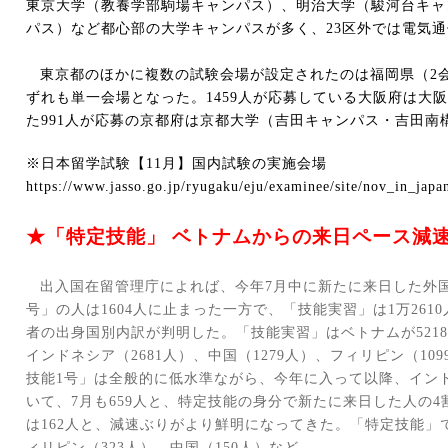
東京大学（教養学部駒場キャンパス）、明治大学（駿河台キャ
パス）など都心部の大学キャンパスが多く、
23
区外では電気通
東京都のほかに複数の試験会場が設定されたのは福岡県（
2
ずれも単一会場となった。
1459
人が応募している大阪府は大阪
た
991
人が応募の京都府は京都大学（吉田キャンパス・吉田南
※
日本留学試験【
11
月】国内試験の実施会場
https://www.jasso.go.jp/ryugaku/eju/examinee/site/nov_in_japa
★「特定技能」 ベトナムからの来日ペース減
出入国在留管理庁によれば、今年
7
月中に新たに来日した外
号」の人は
1604
人に止まった一方で、「技能実習」は
1
万
2610
者の出身国別内訳が判明した。「技能実習」はベトナムが
5218
インドネシア（
2681
人）、中国（
1279
人）、フィリピン（
109
技能
1
号」は全般的に低水準ながら、今年に入って以降、イン
いて、
7
月も
659
人と、特定技能の身分で新たに来日した人の
4
は
162
人と、減速ぶりがより鮮明になってきた。「特定技能」
ィリピン（
323
人）、中国（
150
人）など。