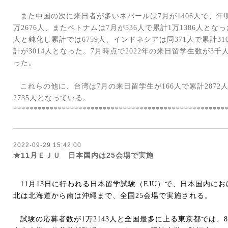
また中国の次に来日者が多いネパールは
7
月が
1406
人で、年
万
2676
人、またベトナムは
7
月が
536
人で累計
1
万
1386
人となっ
人と鈍化し累計では
6759
人、インドネシアは同
371
人で累計
31
計が
3014
人となった。
7
月時点で
2022
年の来日留学生数が
3
千
った。
これらの他に、台湾は
7
月の来日留学生が
166
人で累計
2872
2735
人となっている。
****************************************************
2022-09-29 15:42:00
★11月ＥＪＵ 日本国内は25会場で実施
11
月
13
日に行われる日本留学試験（
EJU
）で、日本国内にお
北は北海道から南は沖縄まで、全国
25
会場で実施される。
試験の応募者数が
1
万
2143
人と全国最多に上る東京都では、
8