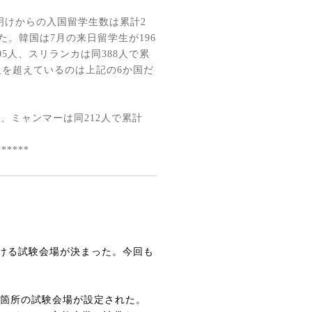
明けからの入国留学生数は累計
2
た。韓国は
7
月の来日留学生が
196
05
人、スリランカは同
388
人で累
人を超えているのは上記の
6
か国だ
人、ミャンマーは同
212
人で累計
******
ける試験会場が決まった。今回も
箇所の試験会場が設定された。