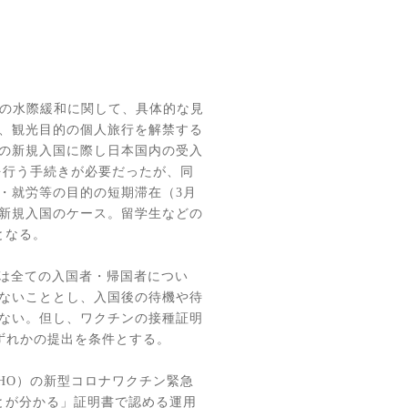
の水際緩和に関して、具体的な見
、観光目的の個人旅行を解禁する
の新規入国に際し日本国内の受入
を行う手続きが必要だったが、同
・就労等の目的の短期滞在（
3
月
新規入国のケース。留学生などの
となる。
は全ての入国者・帰国者につい
ないこととし、入国後の待機や待
ない。但し、ワクチンの接種証明
ずれかの提出を条件とする。
HO
）の新型コロナワクチン緊急
とが分かる」証明書で認める運用