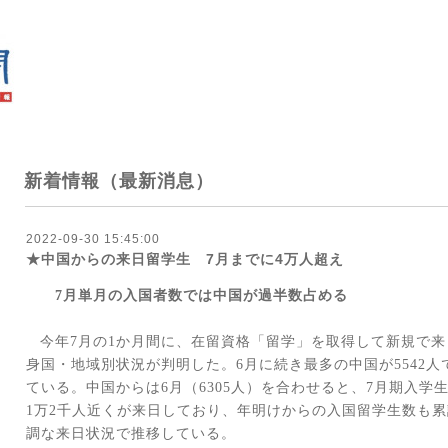
新着情報（最新消息）
2022-09-30 15:45:00
★中国からの来日留学生 7月までに4万人超え
7
月単月の入国者数では中国が過半数占める
今年
7
月の
1
か月間に、在留資格「留学」を取得して新規で来
身国・地域別状況が判明した。
6
月に続き最多の中国が
5542
人
ている
。中国からは
6
月（
6305
人）を合わせると、
7
月期入学
1
万
2
千人近くが来日しており、年明けからの入国留学生数も累
調な来日状況で推移している。