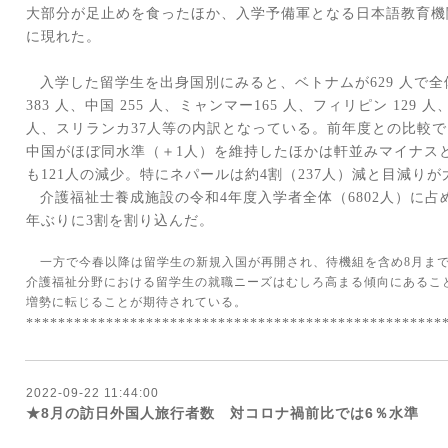
大部分が足止めを食ったほか、入学予備軍となる日本語教育機
に現れた。
入学した留学生を出身国別にみると、ベトナムが
629
人で全
383
人、中国
255
人、ミャンマー
165
人、フィリピン
129
人
人、スリランカ
37
人等の内訳となっている。前年度との比較で
中国がほぼ同水準（＋
1
人）を維持したほかは軒並みマイナス
も
121
人の減少。特にネパールは約
4
割（
237
人）減と目減りが
介護福祉士養成施設の令和
4
年度入学者全体（
6802
人）に占
年ぶりに
3
割を割り込んだ。
一方で今春以降は留学生の新規入国が再開され、待機組を含め
8
月ま
介護福祉分野における留学生の就職ニーズはむしろ高まる傾向にあるこ
増勢に転じることが期待されている。
****************************************************
2022-09-22 11:44:00
★8月の訪日外国人旅行者数 対コロナ禍前比では6％水準