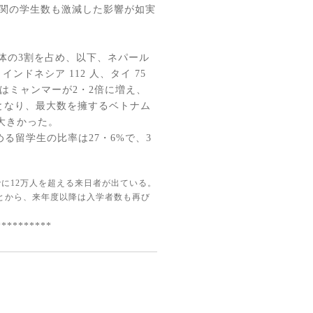
関の学生数も激減した影響が如実
体の
3
割を占め、以下、ネパール
、インドネシア
112
人、タイ
75
はミャンマーが
2
・
2
倍に増え、
となり、最大数を擁するベトナム
大きかった。
める留学生の比率は
27
・
6%
で、
3
でに
12
万人を超える来日者が出ている。
とから、来年度以降は入学者数も再び
**********