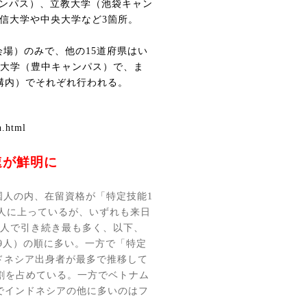
ンパス）、立教大学（池袋キャン
信大学や中央大学など
3
箇所。
会場）のみで、他の
15
道府県はい
大学（豊中キャンパス）で、ま
構内）でそれぞれ行われる。
n.html
速が鮮明に
国人の内、在留資格が「特定技能
1
人に上っているが、いずれも来日
人で引き続き最も多く、以下、
9
人）の順に多い。一方で「特定
ドネシア出身者が最多で推移して
割を占めている。一方でベトナム
でインドネシアの他に多いのはフ