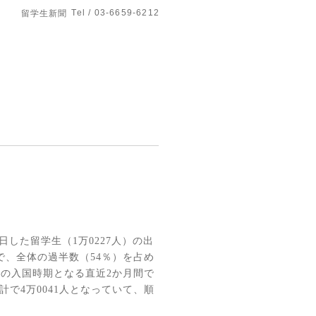
Tel / 03-6659-6212
留学生新聞
日した留学生（
1
万
0227
人）の出
で、全体の
過半数（
54
％）を占め
生の入国時期となる直近
2
か月間で
計
で
4
万
0041
人となっていて、順