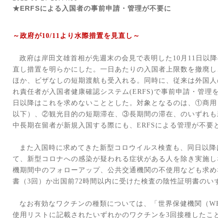
★ERFSによる入国者の事前申請・管理が不要に
～政府が
10/11
より水際措置を見直し～
政府は岸田文雄首相が先週末の会見で表明した
10
月
11
日以降
直し措置を明らかにした。一日あたりの入国者上限数を撤廃し
ほか、ビザなしの短期渡航も受入れる。同時に、従来は外国人
れ責任者が入国者健康確認システム
(ERFS)
で事前申請・管理
日以降はこれを求めないこととした。対象となるのは、①商用
以下）、②観光目的の短期滞在、③長期間の滞在、のいずれも
中長期在留者が新規入国する際にも、
ERFS
による管理が不要
また入国時に求めてきた新型コロウイルス検査も、同日以降
て、新型コロナへの感染が疑われる症状がある人を除き実施し
機期間中のフォローアップ、公共交通機関の不使用なども求め
書（
3
回）か出国前
72
時間以内に受けた検査の陰性証明書のい
なお有効なワクチンの種類については、「世界保健機関（
W
使用リストに記載されたいずれかのワクチンを
3
回接種したこ