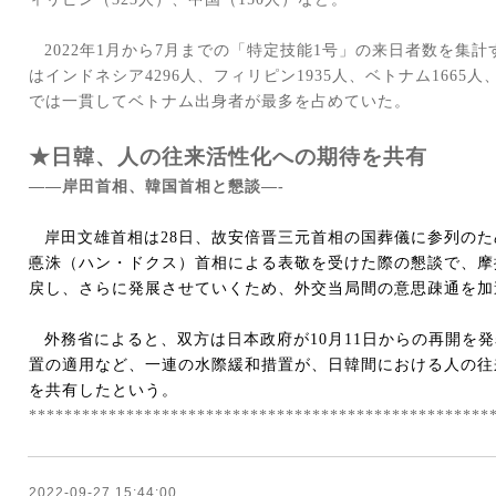
2022
年
1
月から
7
月までの「特定技能
1
号」の来日者数を集計
はインドネシア
4296
人、フィリピン
1935
人、ベトナム
1665
人
では一貫してベトナム出身者が最多を占めていた。
★日韓、人の往来活性化への期待を共有
――岸田首相、韓国首相と懇談―
-
岸田文雄首相は
28
日、故安倍晋三元首相の国葬儀に参列のた
悳洙（ハン・ドクス）首相による表敬を受けた際の懇談で、摩
戻し、さらに発展させていくため、外交当局間の意思疎通を加
外務省によると、双方は日本政府が
10
月
11
日からの再開を発
置の適用など、一連の水際緩和措置が、日韓間における人の往
を共有したという。
****************************************************
2022-09-27 15:44:00