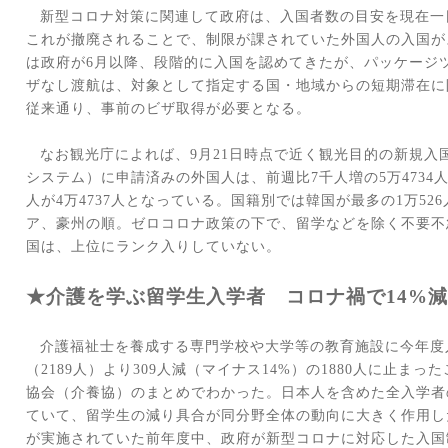
新型コロナ対策に関連して政府は、入国者数の目安を現在一
これが撤廃されることで、制限が課されていた外国人の入国が
は政府が
6
月以降、段階的に入国を認めてきたが、パッケージ
ザなし渡航は、対象として指定する国・地域からの短期滞在に
従来通り、事前のビザ取得が必要となる。
なお観光庁によれば、
9
月
21
日時点で近く観光目的の新規入
システム）に申請済みの外国人は、前週比
7
千人増の
5
万
4734
人が
4
万
4737
人となっている。国籍別では韓国が最多の
1
万
526
ア、豪州の順。ゼロコロナ政策の下で、留学などを除く不要不
国は、上位にランク入りしていない。
★介護を学ぶ留学生入学者 コロナ禍で
14%
減
介護福祉士を養成する専門学校や大学等の教育施設に今年度
（
2189
人）より
309
人減（マイナス
14%
）の
1880
人に止まった
協会（介養協）のまとめでわかった。日本人を含めた全入学者
ていて、留学生の減り具合が同分野全体の動向に大きく作用し
が実施されていた前年度中、政府が新型コロナに対応した入国