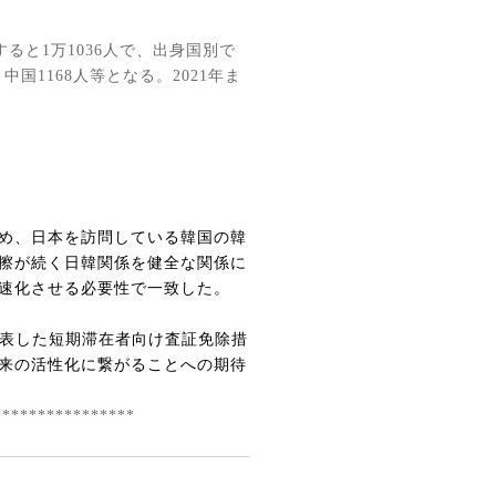
すると
1
万
1036
人で、出身国別で
、中国
1168
人等となる。
2021
年ま
め、日本を訪問している韓国の韓
擦が続く日韓関係を健全な関係に
速化させる必要性で一致した。
表した短期滞在者向け査証免除措
来の活性化に繋がることへの期待
****************