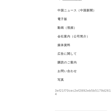
中国ニュース（中国新聞）
電子版
動画（視頻）
会社案内（公司简介）
媒体資料
広告に関して
購読のご案内
お問い合わせ
写真
3ef21f70cec2ef2892eb5b5179d26
4