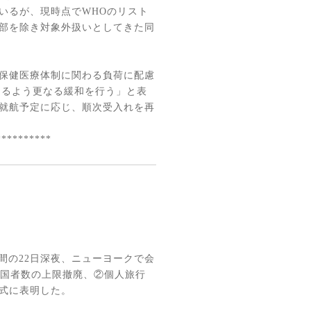
いるが、現時点で
WHO
のリスト
部を除き対象外扱いとしてきた同
保健医療体制に関わる負荷に配慮
なるよう更なる緩和を行う」と表
就航予定に応じ、順次受入れを再
**********
間の
22
日深夜、ニューヨークで会
国者数の上限撤廃、②個人旅行
式に表明した。