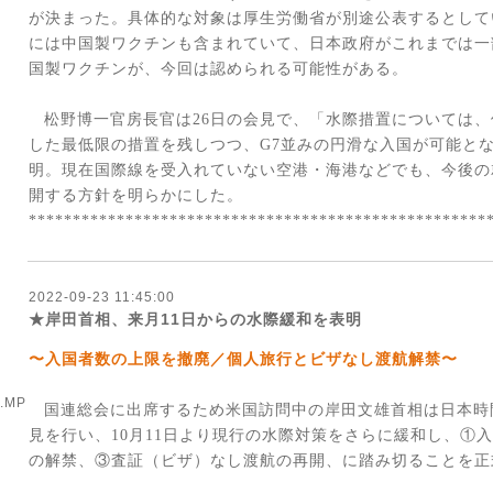
が決まった。具体的な対象は厚生労働省が別途公表するとして
には中国製ワクチンも含まれていて、日本政府がこれまでは一
国製ワクチンが、今回は認められる可能性がある。
松野博一官房長官は
26
日の会見で、「水際措置については、
した最低限の措置を残しつつ、
G7
並みの円滑な入国が可能と
明。現在国際線を受入れていない空港・海港などでも、今後の
開する方針を明らかにした。
****************************************************
2022-09-23 11:45:00
★岸田首相、来月11日からの水際緩和を表明
〜入国者数の上限を撤廃／個人旅行とビザなし渡航解禁〜
1.MP
国連総会に出席するため米国訪問中の岸田文雄首相は日本時
見を行い、
10
月
11
日より現行の水際対策をさらに緩和し、①入
の解禁、③査証（ビザ）なし渡航の再開、に踏み切ることを正