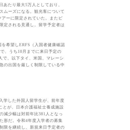
日あたり最大
5
万人としており、
スムーズになる。観光客について
ツアーに限定されていた。またビ
限定される見通し。留学予定者は
国を希望し
ERFS
（入国者健康確認
人で、うち
10
月までに来日予定の
人で、以下タイ、米国、マレーシ
急の出国を厳しく制限している中
入学した外国人留学生が、前年度
ことが、日本介護福祉士養成施設
の減少幅は対前年比
381
人となっ
た形だ。令和
4
年度入学者の募集
制限を継続し、新規来日予定者の