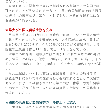
となっている。
今後もさらに緊急性が高いと判断される留学生には入国が許
可されることが見込まれる一方で、
1
日の自民党部会では「過度
の緩和への慎重意見も出た」としており、本格的な緩和にはな
お曲折が予想される。
★早大が外国人留学生数を公表
早稲田大学は
2021
年
11
月
1
日時点で在籍している外国人留学
生数を明らかにした。学部が
978
名、大学院が
1726
名、日本語
教育
5
名の計
2709
名で、うち
95%
の
2580
名が私費留学生。大学
院生で正規生は修士
1171
名、博士
471
名となっている。
留学生の出身国・地域別では中国が
1867
名で全体の
68%
を占
め、韓国（
250
名）、台湾（
120
名）、アメリカ（
49
名）、イン
ドネシア（
48
名）、タイ（
40
名）、ベトナム（
30
名）などが多
い。
なお上記は、いずれも有効な在留資格「留学」の所持者で、
調査基準日においてその在留資格が有効であることが早大留学
センターによって確認されている学生の数。休学中や海外留学
中の学生、及び「留学」以外の在留資格を所持する外国籍者は
含まれていない。
★鎖国の長期化が交換留学の一時停止へと波及
日本政府が海外からの留学生等の入国を原則停止し続ける