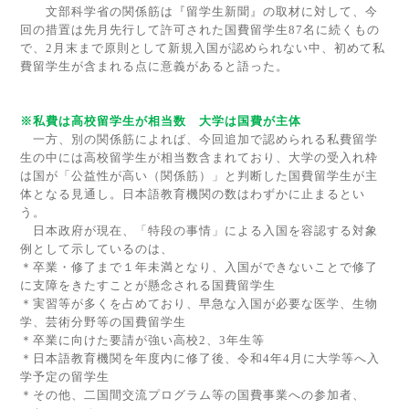
文部科学省の関係筋は『留学生新聞』の取材に対して、今
回の措置は先月先行して許可された国費留学生
87
名に続くもの
で、
2
月末まで原則として新規入国が認められない中、初めて私
費留学生が含まれる点に意義があると語った。
※私費は高校留学生が相当数 大学は国費が主体
一方、別の関係筋によれば、今回追加で認められる私費留学
生の中には高校留学生が相当数含まれており、大学の受入れ枠
は国が「公益性が高い（関係筋）」と判断した国費留学生が主
体となる見通し。日本語教育機関の数はわずかに止まるとい
う。
日本政府が現在、「特段の事情」による入国を容認する対象
例として示しているのは、
＊卒業・修了まで１年未満となり、入国ができないことで修了
に支障をきたすことが懸念される国費留学生
＊実習等が多くを占めており、早急な入国が必要な医学、生物
学、芸術分野等の国費留学生
＊卒業に向けた要請が強い高校
2
、
3
年生等
＊日本語教育機関を年度内に修了後、令和
4
年
4
月に大学等へ入
学予定の留学生
＊その他、二国間交流プログラム等の国費事業への参加者、