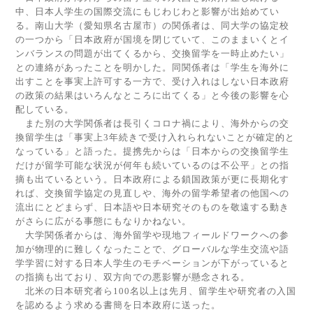
中、日本人学生の国際交流にもじわじわと影響が出始めてい
る。南山大学（愛知県名古屋市）の関係者は、同大学の協定校
の一つから「日本政府が国境を閉じていて、このままいくとイ
ンバランスの問題が出てくるから、交換留学を一時止めたい」
との連絡があったことを明かした。同関係者は「学生を海外に
出すことを事実上許可する一方で、受け入れはしない日本政府
の政策の結果はいろんなところに出てくる」と今後の影響を心
配している。
また別の大学関係者は長引くコロナ禍により、海外からの交
換留学生は「事実上
3
年続きで受け入れられないことが確定的と
なっている」と語った。提携先からは「日本からの交換留学生
だけが留学可能な状況が何年も続いているのは不公平」との指
摘も出ているという。日本政府による鎖国政策が更に長期化す
れば、交換留学協定の見直しや、海外の留学希望者の他国への
流出にとどまらず、日本語や日本研究そのものを敬遠する動き
がさらに広がる事態にもなりかねない。
大学関係者からは、海外留学や現地フィールドワークへの参
加が物理的に難しくなったことで、グローバルな学生交流や語
学学習に対する日本人学生のモチベーションが下がっていると
の指摘も出ており、双方向での悪影響が懸念される。
北米の日本研究者ら
100
名以上は先月、留学生や研究者の入国
を認めるよう求める書簡を日本政府に送った。