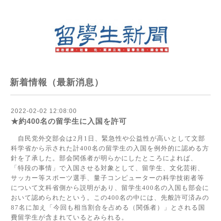
新着情報（最新消息）
2022-02-02 12:08:00
★約400名の留学生に入国を許可
自民党外交部会は
2
月
1
日、緊急性や公益性が高いとして文部
科学省から示された計
400
名の留学生の入国を例外的に認める方
針を了承した。部会関係者が明らかにしたところによれば、
「特段の事情」で入国させる対象として、留学生、文化芸術、
サッカー等スポーツ選手、量子コンピューターの科学技術者等
について文科省側から説明があり、留学生
400
名の入国も部会に
おいて認められたという。この
400
名の中には、先般許可済みの
87
名に加え「今回も相当割合を占める（関係者）」とされる国
費留学生が含まれているとみられる。