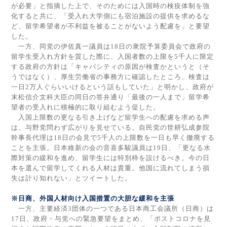
が必要」と指摘した上で、そのためには入国時の検疫体制を強
化すると共に、「受入れ大学側にも宿泊施設の提供を求めるな
ど、留学希望者が不利益を被ることがないよう配慮を」と要望
した。
一方、同党の伊佐真一議員は
18
日の衆院予算委員会で政府の
留学生受入れ方針を質した際に、入国者数の上限を
5
千人に限定
する政府の方針は「キャパシティの原因が検査かというと（そ
うではなく）、厚生労働省の事務方に確認したところ、検査は
一日
2
万人ぐらいいけるという話もしていた」と明かし、政府が
末松信介文科大臣の同日の答弁通り「最後の一人まで」留学希
望者の受入れに積極的に取り組むよう促した。
入国上限数の更なる引き上げなど留学生への配慮を求める声
は、与野党問わず広がりを見せている。自民党の世耕弘成参院
幹事長代理は
18
日の会見で
5
千人の上限数を一日も早く撤廃する
ことを主張。日本維新の会の音喜多駿議員は
19
日、「更なる水
際対策の緩和を進め、留学生には特別枠を設けるべき。今の日
本を選んで留学してくれる人材は貴重。他国に流れてしまう損
失は計り知れない」とツイートした。
※日商、外国人材向け入国措置の大胆な緩和を主張
一方、主要経済
3
団体の一つである日本商工会議所（日商）は
17
日、政府・与党への緊急要望をまとめ、「ポストコロナを見