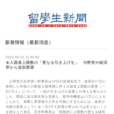
新着情報（最新消息）
2022-02-21 11:40:00
★入国者上限数の「更なる引き上げを」 与野党や経済
界から追加要望
公明党の石井啓一幹事長は
18
日の定例会見で、政府が
17
日に
表明した外国人の新規入国再開に伴う入国者上限数の変更（一
日
5
千人）について、一段の引き上げが必要との考えを明らかに
した。間近に迫る新年度を見据え、留学待機者は
15
万人に上る
ことから、実際に希望者の入学を可能にするためには、政府が
当面の措置としている一日
5
千人程度の受入れでは足りないこと
を踏まえた発言。石井幹事長は「段階的に上限数の更なる緩和