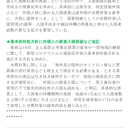
据えた国際往来の再開」という項目の中で、入国制限の緩和と
手続きの簡素化等を求めた。具体的には留学生、特定技能外国
人など「外国人材に係わる入国措置は諸外国の水際対策を参考
に、大胆に緩和すべき」として、国家戦略としての水際対策
(
入
国管理
)
の緩和、入国手続きや施設待機の簡素化と併せた入国者
総数の更なる拡大を要望している。
★基本的対処方針に外国人の新規入国容認など追記
政府は
18
日、まん延防止等重点措置の延長や一部地域の解除
に際して、新型コロナウイルス感染症対策の基本的対処方針を
改訂する方針を決めた。
水際対策に関しては、「海外及び国内のオミクロン株など変
異株の流行状況なども踏まえて検証する必要がある」とする基
本部分の表記は引き続き維持する一方で、前段の感染拡大に関
する評価部分に、「外国人の新規入国について、受入責任者の
管理の下で観光目的以外の入国を認める」 と明記。具体的な措
置として、入国者の待機期間の免除・短縮や
1
日あたり入国者数
を上限
5
千人目処に引き上げるなど、岸田文雄首相が
17
日の会見
で表明した水際対策の緩和内容を盛り込んだ。
**************************************************
*******