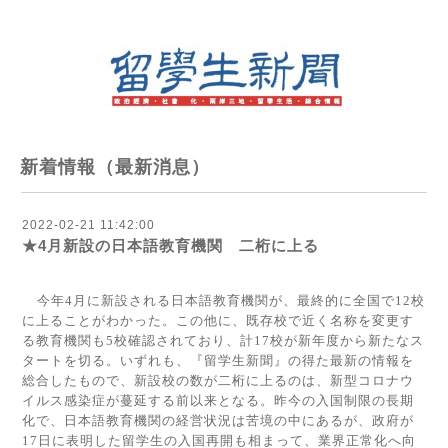
新着情報（最新消息）
2022-02-21 11:42:00
★4月新設の日本語教育機関 二桁に上る
今年
4
月に新設される日本語教育機関が、最終的に全国で
12
校
に上ることがわかった。この他に、既存校で近く名称を変更す
る教育機関も
5
校確認されており、計
17
校が新年度から新たなス
タートを切る。いずれも、『留学生新聞』の得た最新の情報を
総合したもので、新設校の数が二桁に上るのは、新型コロナウ
イルス感染症が蔓延する前以来となる。昨今の入国制限の長期
化で、日本語教育機関の経営状況は苦境の中にあるが、政府が
17
日に表明した留学生の入国再開も相まって、業界正常化へ向