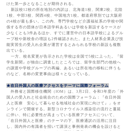
けた第一歩となることが期待される。
新設校
12
校の所在地別の内訳は、北海道
1
校、関東
2
校、北陸
1
校、中部
3
校、関西
4
校、中国地方
1
校。都道府県別では大阪府
の
4
校が最も多い。この内、専門学校など介護福祉系の学校や関
係する市の団体が日本語学科あるいは学校を新設するケースが
少なくとも
3
件あるほか、すでに運営中の日本語学校によるグル
ープ校や新校舎の増設も
2
件確認された。また人材系企業及び技
能実習生の受入れ企業が運営するとみられる学校の新設も複数
出ている。
一方、校名変更が告示された学校は全国で
5
校に上った。『留
学生新聞』が独自に調査したところでは、留学生部門の他校へ
の譲渡や学校グループの再編、あるいは所在地の移転に伴うも
のなど、名称の変更事由は様々となっている。
★在日外国人の医療アクセスをテーマに国際フォーラム
外務省と国際移住機関（
IOM
）は、
3
月
2
日、令和
3
年度の「外
国人の受入れと社会統合のための国際フォーラム：『在日外国
人と医療 安心して暮らせる地域社会の実現に向けて』」をオ
ンラインで開催する。新型コロナウイルス感染症の流行と蔓延
に伴い、特に必要性が高まっている医療アクセスについて、
「在日外国人と医療」のテーマの下、医療通訳の活用に注目
し、国内外の有識者を招いて講演と事例発表の機会を設けると