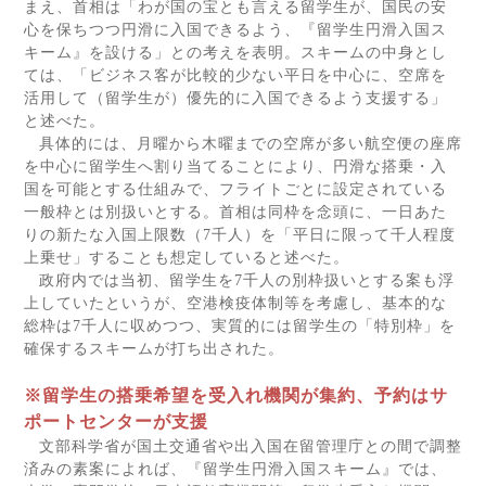
まえ、首相は「わが国の宝とも言える留学生が、国民の安
心を保ちつつ円滑に入国できるよう、『留学生円滑入国ス
キーム』を設ける」との考えを表明。スキームの中身とし
ては、「ビジネス客が比較的少ない平日を中心に、空席を
活用して（留学生が）優先的に入国できるよう支援する」
と述べた。
具体的には、月曜から木曜までの空席が多い航空便の座席
を中心に留学生へ割り当てることにより、円滑な搭乗・入
国を可能とする仕組みで、フライトごとに設定されている
一般枠とは別扱いとする。首相は同枠を念頭に、一日あた
りの新たな入国上限数（
7
千人）を「平日に限って千人程度
上乗せ」することも想定していると述べた。
政府内では当初、留学生を
7
千人の別枠扱いとする案も浮
上していたというが、空港検疫体制等を考慮し、基本的な
総枠は
7
千人に収めつつ、実質的には留学生の「特別枠」を
確保するスキームが打ち出された。
※留学生の搭乗希望を受入れ機関が集約、予約はサ
ポートセンターが支援
文部科学省が国土交通省や出入国在留管理庁との間で調整
済みの素案によれば、『留学生円滑入国スキーム』では、