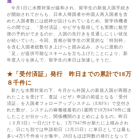
進
今月
1
日に水際対策が緩和され、留学生の新規入国手続き
が開始されてからも、日本人帰国者や外国人再入国者を含
めた入国者数には総枠が設けられているため、留学待機者
らの間では、「受付済証」やビザを取得しても実際に航空
便の予約ができるのか、入国の先行きを見通しにくい状況
が続いていた。今回、首相が留学生の実質的な「特別枠」
を含む入国者総数引き上げへと踏み込み、さらに渡航の
「足」が提供可能なスキームを立ち上げたことにより、新
年度入りを挟んで、留学生の来日は加速しそうだ。
★「受付済証」発行 昨日までの累計で
18
万
８千件に
新たな水際対策の下、今月から外国人の新規入国が再開さ
れたことを受けて、査証（ビザ）申請の前提となる「受付
済証」を入国者フォローアップシステム（
ERFS
）で交付さ
れた数が、システムの稼働後最初の
1
週間で
18
万
8470
件に達
したことが分かった。関係機関のまとめによるもの。昨日
（３月
3
日）一日だけでも、
1
万
7947
件が新たに上積みされ
た。日にち別では申請初日（
2
月
25
日）に単日としては最も
多い
4
万
5
千件余りが集中。
28
日もほぼ同数の発行となって