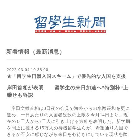
新着情報（最新消息）
2022-03-04 10:38:00
★「留学生円滑入国スキーム」で優先的な入国を支援
岸田首相が表明 留学生の来日加速へ“特別枠“上
乗せも容認
岸田文雄首相は
3
日夜の会見で海外からの水際緩和を更に
進め、一日あたりの入国者総数の上限を今月
14
日より、現
在の５千人から
7
千人に引き上げる方針を表明した。新学期
を間近に控える
15
万人の待機留学生らが、希望通り入国で
きるか不安に感じながら来日を心待ちにしている現状を踏