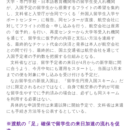
大学・専門学校・日本語教育機関等の留学生受入れ機関
が、入国予定の留学生から搭乗するフライトの希望を集約
し、文科省と入管庁が合同でつくる「外国人留学生入学サ
ポートセンター」に報告。同センターが直接、航空会社に
対してフライトの照会・申し込みを行う。航空会社は座席
の「仮予約」を行い、再度センターから大学等受入れ機関
を通じて、留学生に仮予約の内容と支払い方法を連絡す
る。最終的なチケット代金の決済と発券は本人が航空会社
との間で行う。最終的に、国土交通省は航空会社を通じて
入国予定者の予約数を把握する仕組みとなる。
文科省などは、留学予定者の来日が
4
月からの新学期に間
に合うよう、今月中旬にも運用をスタートし、当面は
5
月末
までの便を対象に申し込みを受け付ける予定だ。
なお留学生の新規入国は、『留学生円滑入国スキーム』だ
けに限定されるわけではなく、自身で航空券の予約が可能
な留学生やすでに予約済みの場合は、必ずしも同スキーム
を利用する必要はない。
具体的な申請受付は来週以降に開始予定で、文科省は来週
にも手続き方法等を公表するとしている。
※渡航の「足」確保で留学生の来日加速の流れを促