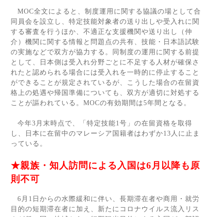
MOC
全文によると、制度運用に関する協議の場として合
同員会を設立し、特定技能対象者の送り出しや受入れに関
する審査を行うほか、不適正な支援機関や送り出し（仲
介）機関に関する情報と問題点の共有、技能・日本語試験
の実施などで双方が協力する。同制度の運用に関する前提
として、日本側は受入れ分野ごとに不足する人材が確保さ
れたと認められる場合には受入れを一時的に停止すること
ができることが規定されているが、こうした場合の在留資
格上の処遇や帰国準備についても、双方が適切に対処する
ことが謳われている。
MOC
の有効期間は
5
年間となる。
今年
3
月末時点で、「特定技能
1
号」の在留資格を取得
し、日本に在留中のマレーシア国籍者はわずか
13
人に止ま
っている。
★親族・知人訪問による入国は
6
月以降も原
則不可
6
月
1
日からの水際緩和に伴い、長期滞在者や商用・就労
目的の短期滞在者に加え、新たにコロナウイルス流入リス