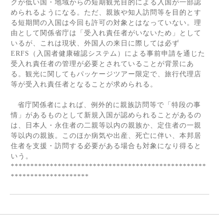
クが低い国・地域からの短期観光目的による入国が一部認
められるようになる。ただ、親族や知人訪問等を目的とす
る短期間の入国は今回も許可の対象とはなっていない。理
由として関係省庁は「受入れ責任者がいないため」として
いるが、これは現状、外国人の来日に際しては必ず
ERFS
（入国者健康確認システム）による事前申請を通じた
受入れ責任者の管理が必要とされていることが背景にあ
る。観光に関してもパッケージツアー限定で、旅行代理店
等が受入れ責任者となることが求められる。
省庁関係者によれば、例外的に親族訪問等で「特段の事
情」があるものとして新規入国が認められることがあるの
は、日本人・永住者の二親等以内の親族か、定住者の一親
等以内の親族。このほか病気や出産、死亡に伴い、本邦居
住者を支援・訪問する必要がある場合も対象になり得ると
いう。
**************************************************
********************