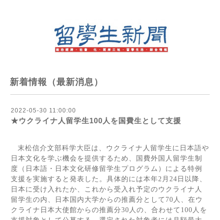
新着情報（最新消息）
2022-05-30 11:00:00
★ウクライナ人留学生100人を国費生として支援
末松信介文部科学大臣は、ウクライナ人留学生に日本語や
日本文化を学ぶ機会を提供するため、国費外国人留学生制
度（日本語・日本文化研修留学生プログラム）による特例
支援を実施すると発表した。具体的には本年
2
月
24
日以降、
日本に受け入れたか、これから受入れ予定のウクライナ人
留学生の内、日本国内大学からの推薦分として
70
人、在ウ
クライナ日本大使館からの推薦分
30
人の、合わせて
100
人を