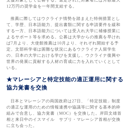
支援対象として公募する。選定された対象者には月額最大
12
万円の奨学金を一年間支給する。
推薦に際してはウクライナ情勢を踏まえた特例措置とし
て、学歴、日本語能力、提出書類に関する申請要件を緩和
する一方、日本語能力については受入れ大学に補修授業に
よるサポート等を求める。公募は大学からの推薦を早けれ
ば
7
月より、大使館推薦は
10
月より、それぞれ開始する予
定。文部科学省は困難な状況にあるウクライナ人留学生
の、日本の大学における学びを支援し、ウクライナ復興や
世界の発展に貢献する人材の育成に力を入れていくとして
いる。
★マレーシアと特定技能の適正運用に関する
協力覚書を交換
日本とマレーシアの両国政府は
27
日、「特定技能」制度
の適正な運用のための情報連携や協議等に関する基本的枠
組みで合意し、協力覚書（
MOC
）を交換した。岸田文雄首
相と来日中のイスマイル サブリ・マレーシア首相が交換
に立ち会った。