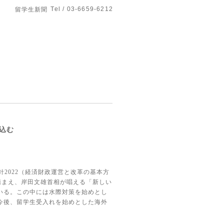
Tel / 03-6659-6212
留学生新聞
込む
針
2022
（経済財政運営と改革の基本方
踏まえ、岸田文雄首相が唱える「新しい
いる。この中には水際対策を始めとし
今後、留学生受入れを始めとした海外