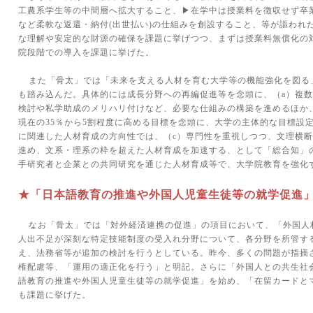
工農系学生等の中間層へ拡大すること、▶在学中は授業料を徴収せず卒
など柔軟な返還・納付
(
出世払い
)
の仕組みを創設すること、等が謳われ
な理解や安定的な財源の確保を課題に挙げつつ、まずは授業料無償化の
院段階での導入を課題に挙げた。
また「骨太」では「未来を支える人材を育む大学等の機能強化を図る
も踏み込んだ。具体的には成長分野への再編促進等を念頭に、（
a
）複数
検討や私学助成のメリハリ付けなど、必要な仕組みの構築を進めるほか
現在の
35
％から
5
割程度に高める目標を念頭に、大学の主体的な目標設
に関連した人材育成の方向性では、（
c
）専門性を重視しつつ、文理横断
進め、文系・理系の枠を超えた人材育成を加速する、として「総合知」
手研究者と企業との共同研究を通じた人材育成等で、大学院教育を強化
★「日本語教育の推進や外国人児童生徒等の就学促進
なお「骨太」では「対外経済連携の促進」の項目において、「外国人
人出不足が深刻な特定技能制度の受入れ分野について、各分野を所管す
え、法務省等が追加の検討を行うとしている。昨今、多くの問題が指摘
権配慮等、「運用の適正化を行う」と明記。さらに「外国人との共生社
語教育の推進や外国人児童生徒等の就学促進」を始め、「在留カードと
も課題に挙げた。