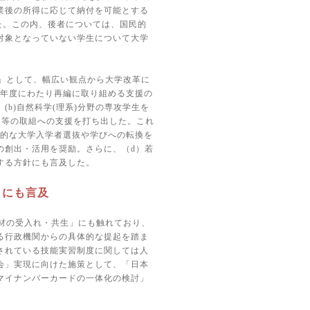
業後の所得に応じて納付を可能とする
た。この内、後者については、国民的
対象となっていない学生について大学
」として、幅広い観点から大学改革に
年度にわたり再編に取り組める支援の
、
(b)
自然科学
(
理系
)
分野の専攻学生を
定等の取組への支援を打ち出した。これ
的な大学入学者選抜や学びへの転換を
の創出・活用を奨励。さらに、（
d
）若
する方針にも言及した。
」にも言及
材の受入れ・共生」にも触れており、
る行政機関からの具体的な提起を踏ま
されている技能実習制度に関しては人
会」実現に向けた施策として、「日本
マイナンバーカードの一体化の検討」