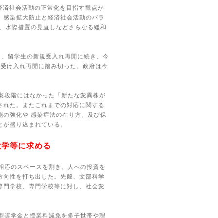
経済社会活動の正常化を目指す観点か
、感染拡大防止と経済社会活動のバラ
、水際措置の見直しなどさらなる緩和
り、留学生の新規受入れ再開に続き、今
部受け入れ再開に踏み切った。政府は今
案段階にはなかった「新たな変異株が
された。またこれまでの対応に関する
能の強化や 感染症法の在り方、及び保
とが盛り込まれている。
大学等に求める
相応のスペースを割き、人への投資を
方向性を打ち出した。先般、文部科学
専門学校、専門学校等に対し、社会変
型奨学金と授業料減免を多子世帯や理