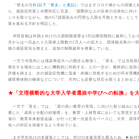
「骨太の方針
(
以下「骨太」と表記
)
」
ではまずコロナ禍からの回復と
ら、感染症対策と水際対応に言及。「国際的な人の往来の活発化に向け
ンスを取りながら、他の
G7
諸国並みの円滑な入国を可能とする」として
策を進める方針を明記した。
岸田首相は外国人向けの入国制限措置を
3
月以降段階的に緩和してお
月からは一日あたり入国者上限数の
2
万人への拡大と、団体観光客の一
後の感染状況を踏まえ、追加の制限緩和を模索している。
一方で与党内には感染再拡大への懸念も根強く、「骨太」では当初原
発生する場合にはこれに機動的に対処する」との一文が、最終的に追加
評価を踏まえ、次の感染症危機に迅速・的確に対処するための司令塔機
健医療体制の確保などについて、月内にも必要な対応を取りまとめるこ
★「文理横断的な大学入学者選抜や学びへの転換」を
一方で「骨太」では、「質の高い教育の実現」に向けた取り組みにも
通じた「成長と分配の好循環」を、教育・人材育成においても実現する
省の「教育未来創造会議」が行った第一次提言をベースに、大学、高等
化への対応を加速するよう求めている。
まず学生向けの支援策としては、学びの支援充実を図るため、▶給付