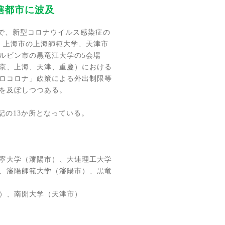
轄都市に波及
で、新型コロナウイルス感染症の
、上海市の上海師範大学、天津市
ルビン市の黒竜江大学の
5
会場
京、上海、天津、重慶）における
ロコロナ」政策による外出制限等
を及ぼしつつある。
記の
13
か所となっている。
寧大学（瀋陽市）、大連理工大学
、瀋陽師範大学（瀋陽市）、黒竜
）、南開大学（天津市）