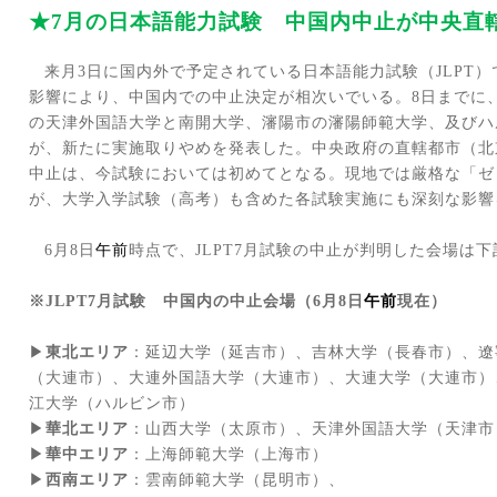
★
7
月の日本語能力試験
中国内
中止が中央直
来月
3
日に国内外で予定されている日本語能力試験（
JLPT
）
影響により、中国内での中止決定が相次いでいる。
8
日までに
の天津外国語大学と南開大学、瀋陽市の瀋陽師範大学、及びハ
が、新たに実施取りやめを発表した。中央政府の直轄都市（北
中止は、今試験においては初めてとなる。現地では厳格な「ゼ
が、大学入学試験（高考）も含めた各試験実施にも深刻な影響
6
月
8
日
午前
時点で、
JLPT7
月試験の中止が判明した会場は下
※
JLPT7
月試験 中国内の中止会場（
6
月
8
日
午前
現在）
▶
東北エリア
：延辺大学（延吉市）、吉林大学（長春市）、遼
（大連市）、大連外国語大学（大連市）、大連大学（大連市）
江大学（ハルビン市）
▶
華北エリア
：山西大学（太原市）、天津外国語大学（天津市
▶
華中エリア
：上海師範大学（上海市）
▶
西南エリア
：雲南師範大学（昆明市）、