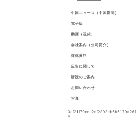
中国ニュース（中国新聞）
電子版
動画（視頻）
会社案内（公司简介）
媒体資料
広告に関して
購読のご案内
お問い合わせ
写真
3ef21f70cec2ef2892eb5b5179d26
4