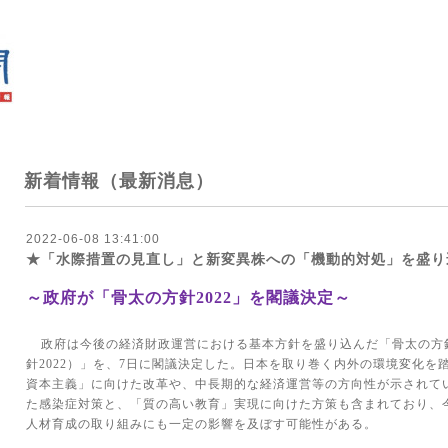
新着情報（最新消息）
2022-06-08 13:41:00
★「水際措置の見直し」と新変異株への「機動的対処」を盛り
～政府が「骨太の方針
2022
」を閣議決定～
政府は今後の経済財政運営における基本方針を盛り込んだ「骨太の方
針
2022
）」を、
7
日に閣議決定した。日本を取り巻く内外の環境変化を
資本主義」に向けた改革や、中長期的な経済運営等の方向性が示されて
た感染症対策と、「質の高い教育」実現に向けた方策も含まれており、
人材育成の取り組みにも一定の影響を及ぼす可能性がある。