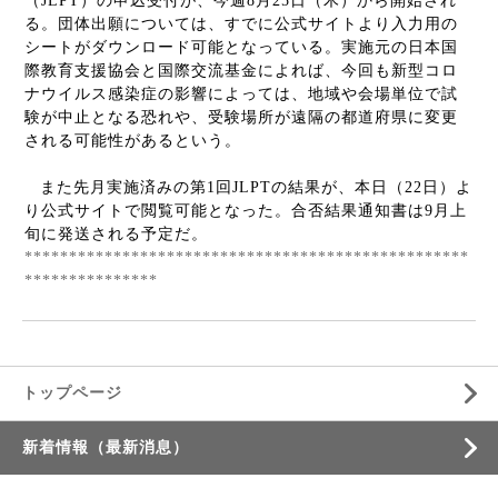
（
JLPT
）の申込受付が、今週
8
月
25
日（木）から開始され
る。団体出願については、すでに公式サイトより入力用の
シートがダウンロード可能となっている。実施元の日本国
際教育支援協会と国際交流基金によれば、今回も新型コロ
ナウイルス感染症の影響によっては、地域や会場単位で試
験が中止となる恐れや、受験場所が遠隔の都道府県に変更
される可能性があるという。
また先月実施済みの第
1
回
JLPT
の結果が、本日（
22
日）よ
り公式サイトで閲覧可能となった。合否結果通知書は
9
月上
旬に発送される予定だ。
**************************************************
***************
トップページ
新着情報（最新消息）