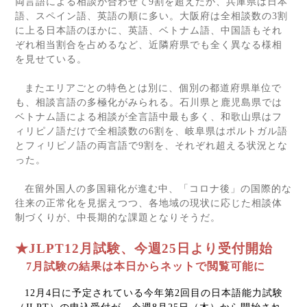
両言語による相談が合わせて
9
割を超えたが、兵庫県は日本
語、スペイン語、英語の順に多い。大阪府は全相談数の
3
割
に上る日本語のほかに、英語、ベトナム語、中国語もそれ
ぞれ相当割合を占めるなど、近隣府県でも全く異なる様相
を見せている。
またエリアごとの特色とは別に、個別の都道府県単位で
も、相談言語の多極化がみられる。石川県と鹿児島県では
ベトナム語による相談が全言語中最も多く、和歌山県はフ
ィリピノ語だけで全相談数の
6
割を、岐阜県はポルトガル語
とフィリピノ語の両言語で
9
割を、それぞれ超える状況とな
った。
在留外国人の多国籍化が進む中、「コロナ後」の国際的な
往来の正常化を見据えつつ、各地域の現状に応じた相談体
制づくりが、中長期的な課題となりそうだ。
★
JLPT12
月試験、今週
25
日より受付開始
7
月試験の結果は本日からネットで閲覧可能に
12
月
4
日に予定されている今年第
2
回目の日本語能力試験