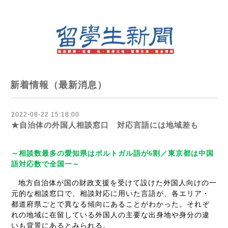
新着情報（最新消息）
2022-08-22 15:18:00
★自治体の外国人相談窓口 対応言語には地域差も
～相談数最多の愛知県はポルトガル語が
6
割／東京都は中国
語対応数で全国一～
地方自治体が国の財政支援を受けて設けた外国人向けの一
元的な相談窓口で、相談対応に用いた言語が、各エリア・
都道府県ごとで異なる傾向にあることがわかった。それぞ
れの地域に在留している外国人の主要な出身地や身分の違
いも背景にあるとみられる。