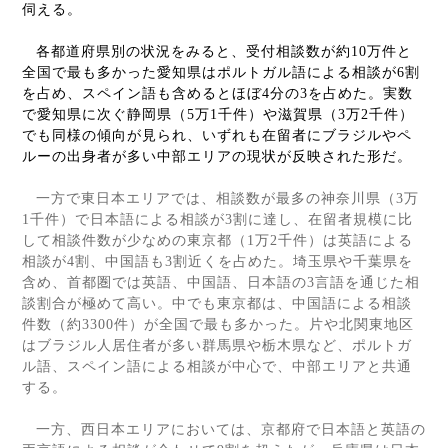
伺える。
各都道府県別の状況をみると、受付相談数が約
10
万件と
全国で最も多かった愛知県はポルトガル語による相談が
6
割
を占め、スペイン語も含めるとほぼ
4
分の
3
を占めた。実数
で愛知県に次ぐ静岡県（
5
万
1
千件）や滋賀県（
3
万
2
千件）
でも同様の傾向が見られ、いずれも在留者にブラジルやペ
ルーの出身者が多い中部エリアの現状が反映された形だ。
一方で東日本エリアでは、相談数が最多の神奈川県（
3
万
1
千件）で日本語による相談が
3
割に達し、在留者規模に比
して相談件数が少なめの東京都（
1
万
2
千件）は英語による
相談が
4
割、中国語も
3
割近くを占めた。埼玉県や千葉県を
含め、首都圏では英語、中国語、日本語の
3
言語を通じた相
談割合が極めて高い。中でも東京都は、中国語による相談
件数（約
3300
件）が全国で最も多かった。片や北関東地区
はブラジル人居住者が多い群馬県や栃木県など、ポルトガ
ル語、スペイン語による相談が中心で、中部エリアと共通
する。
一方、西日本エリアにおいては、京都府で日本語と英語の