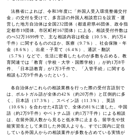
法務省によれば、令和
3
年度に「外国人受入環境整備交付
金」の交付を受けて、多言語の外国人相談窓口を設置・運
営した地方自治体は全国
232
団体（都道府県
46
団体、政令指
定都市
19
団体、市区町村
167
団体）に上る。相談受付件数は
のべ
52
万
1699
件で、主な相談内容は税金（
10.5
％、約
5
万
4
千件）に関するもののほか、医療（
9.7
％）、社会保険・年
金（
8.6
％）、出産・子育て（
6.4
％）、通訳・翻訳
（
5.7
％）などで、生活に密着したものが多数を占める。教
育関連では「教育（学校・大学・国際学校）」が約
1
万
8
千
件、「日本語教育」が
1
万
3
千件で、「入管手続」に関する
相談も
2
万
9
千件あったという。
各自治体がこれらの相談業務を行った際の受付言語別で
は、ポルトガル語が全体の
42
％（約
20
万件）と圧倒的に多
く、日本語（
17.3
％）、スペイン語（
11.3
％）、英語
（
10.6
％）を合わせた
4
言語で、全体の
81
％に達した。中国
語（約
2
万
9
千件）やベトナム語（約
1
万
7
千件）による相談
は、在留外国人数から見ると低水準に止まる。留学生や技
能実習生として来日した外国人よりも、すでに国内に定住
している外国人からの相談案件が多数を占めている実情が