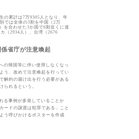
生の累計は
7
万
9305
人となり、年
別では全体の
3
割を中国（
2
万
）を合わせた
3
か国で
6
割近くに達
ンカ（
2934
人）、台湾（
2676
関係省庁が注意喚起
への帰国等に伴い使用しなくなっ
よう、改めて注意喚起を行ってい
で解約の届け出を行う必要がある
けられるという。
れる事例が多発していることか
カードの譲渡は犯罪である」こと
よう呼びかけるポスターを作成