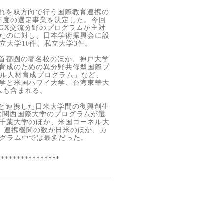
れを双方向で行う国際教育連携の
年度の選定事業を決定した。今回
GX
交流分野のプログラムが主対
たのに対し、日本学術振興会に設
立大学
10
件、私立大学
3
件。
首都圏の著名校のほか、神戸大学
育成のための異分野共修型国際プ
ル人材育成プログラム」など、
学と米国ハワイ大学、台湾東華大
ムも含まれる。
と連携した日米大学間の復興創生
む関西国際大学のプログラムが選
千葉大学のほか、米国コーネル大
、連携機関の数が日米のほか、カ
グラム中では最多だった。
*************
***