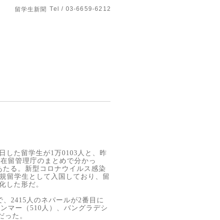
Tel / 03-6659-6212
留学生新聞
日した留学生が
1
万
0103
人と、昨
国在留管理庁のまとめで分かっ
あたる。新型コロナウイルス感染
規留学生として入国しており、留
化した形だ。
で、
2415
人のネパールが
2
番目に
ャンマー（
510
人）、バングラデシ
だった。