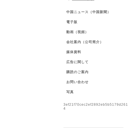
中国ニュース（中国新聞）
電子版
動画（視頻）
会社案内（公司简介）
媒体資料
広告に関して
購読のご案内
お問い合わせ
写真
3ef21f70cec2ef2892eb5b5179d26
4