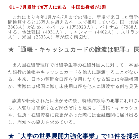
※
1
－
7
月累計で
8
万人に迫る 中国出身者が
3
割
これにより今年
1
月から
7
月までの間に、新規で来日した留学
間換算すると
13
万人を超えるペースで推移している。国・地域
3863
人）が占め、ネパール（
1
万
3923
人）、ベトナム（
7988
人
する。他は韓国（
4931
人）、ミャンマー（
4402
人）、スリラ
人）、米国（
2535
人）等が続く構図だ。
★「通帳・キャッシュカードの譲渡は犯罪」 
出入国在留管理庁では留学生等の在留外国人に対して、本国
た銀行の通帳やキャッシュカードを他人に譲渡することがない
る。本来、日本の預貯金口座を使用しなくなる際には金融機関
が、実際には帰国に際し未使用口座を他人に譲渡する例も見受
譲渡や転売された口座がその後、特殊詐欺等の犯罪に利用さ
ら、入管庁は警察庁など関係省庁と連携し「通帳・キャッシュ
や、住所・在留資格に変更があった際には金融機関に届け出る
し、周知への協力を求めている。
★「大学の世界展開力強化事業」で
13
件を採択