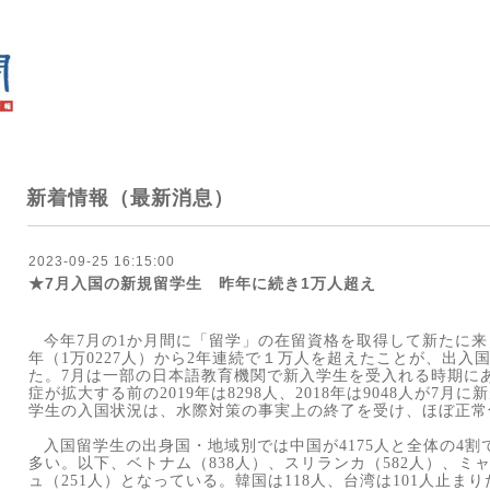
新着情報（最新消息）
2023-09-25 16:15:00
★7月入国の新規留学生 昨年に続き1万人超え
今年
7
月の
1
か月間に「留学」の在留資格を取得して新たに来
年（
1
万
0227
人）から
2
年連続で１万人を超えたことが、出入
た。
7
月は一部の日本語教育機関で新入学生を受入れる時期に
症が拡大する前の
2019
年は
8298
人、
2018
年は
9048
人が
7
月に新
学生の入国状況は、水際対策の事実上の終了を受け、ほぼ正常
入国留学生の出身国・地域別では中国が
4175
人と全体の
4
割
多い。以下、ベトナム（
838
人）、スリランカ（
582
人）、ミ
ュ（
251
人）となっている。韓国は
118
人、台湾は
101
人止まり