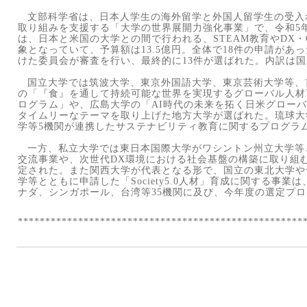
文部科学省は、日本人学生の海外留学と外国人留学生の受入
取り組みを支援する「大学の世界展開力強化事業」で、令和
5
は、日本と米国の大学との間で行われる、
STEAM
教育や
DX
・
象となっていて、予算額は
13.5
億円。全体で
18
件の申請があっ
けた委員会が審査を行い、最終的に
13
件が選ばれた。内訳は国
国立大学では筑波大学、東京外国語大学、東京芸術大学等、
の「『食』を通して持続可能な世界を実現するグローバル人材
ログラム」や、広島大学の「
AI
時代の未来を拓く日米グローバ
タイムリーなテーマを取り上げた地方大学が選ばれた。琉球大
学等
5
機関が連携したサステナビリティ教育に関するプログラ
一方、私立大学では東日本国際大学がワシントン州立大学等
交流事業や、次世代
DX
環境における社会基盤の構築に取り組
定された。また関西大学が代表となる形で、国立の東北大学や
学等とともに申請した「
Society5.0
人材」育成に関する事業は
ナダ、シンガポール、台湾等
35
機関に及び、今年度の選定プロ
****************************************************