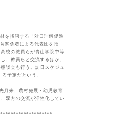
材を招聘する「対日理解促進
育関係者による代表団を招
中高校の教員らが青山学院中等
問し、教員らと交流するほか、
の懇談会も行う。訪日スケジュ
する予定だという。
先月来、農村発展・幼児教育
り、双方の交流が活性化してい
*********************