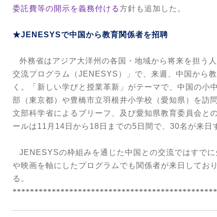
委託費等の開示を義務付ける
方針も追加した。
★
JENESYS
で中国から教育関係者を招聘
外務省はアジア大洋州の各国・地域から将来を担う人
交流プログラム（
JENESYS
）」で、来週、中国から教
く。「新しい学びと授業革新」がテーマで、中国の小
部（東京都）や豊橋市立羽根井小学校（愛知県）を訪
文部科学省によるブリーフ、及び愛知県教育委員会と
ールは
11
月
14
日から
18
日までの
5
日間で、
30
名が来日
JENESYS
の枠組みを通じた中国との交流ではすでに
や映画を軸にしたプログラムでも関係者が来日してお
る。
**********************************************