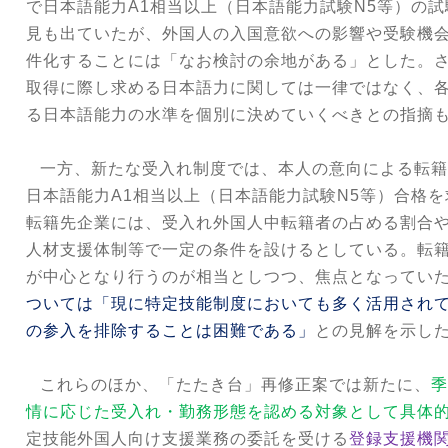
で日本語能力
A1
相当以上（日本語能力試験
N5
等）の試
見も出ていたが、外国人の入国意欲への影響や受験機
件化することには「なお検討の余地がある」とした。
取得に際し求める日本語力に関しては一律ではなく、
る日本語能力の水準を個別に決めていくべきとの指摘
一方、新たな受入れ制度では、本人の意向による転籍
日本語能力
A1
相当以上（日本語能力試験
N5
等）合格を
転籍先企業には、受入れ外国人中転籍者の占める割合
人材支援体制等で一定の条件を設けるとしている。転
が中心となり行うのが相当としつつ、焦点となってい
ついては「現に特定技能制度においても多く活用され
の参入を排除することは困難である」
との見解を示し
これらのほか、「たたき台」再修正案では新たに、
季
情に応じた受入れ・勤務形態を認める対象として具体
定技能外国人向け支援業務の委託を受ける
登録支援機