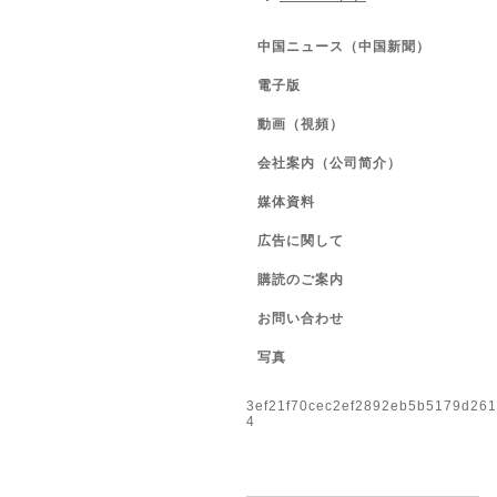
中国ニュース（中国新聞）
電子版
動画（視頻）
会社案内（公司简介）
媒体資料
広告に関して
購読のご案内
お問い合わせ
写真
3ef21f70cec2ef2892eb5b5179d26
4