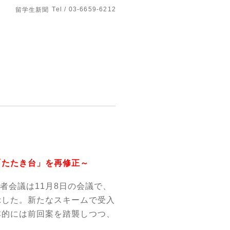
Tel / 03-6659-6212
留学生新聞
「たたき台」を再修正～
者会議は
11
月
8
日の会議で、
示した。新たなスキームで受入
本的には前回案を踏襲しつつ、