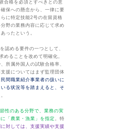
験合格を必須とすべきとの意
会確保への懸念から、一律に要
さらに特定技能
2
号の在留資格
各分野の業務内容に応じて求め
もあったという。
を認める要件の一つとして、
求めることを改めて明確化。
や、所属外国人の試験合格率、
籍支援についてはまず監理団体
た
民間職業紹介事業者の扱いに
ている状況等を踏まえると、そ
た。
節性のある分野で、業務の実
的に「農業・漁業」を指定
。特
関に対しては、支援実績や支援