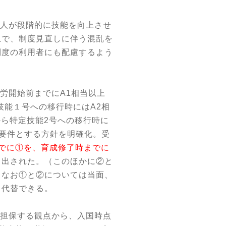
人が段階的に技能を向上させ
上で、制度見直しに伴う混乱を
制度の利用者にも配慮するよう
労開始前までに
A1
相当以上
技能１号への移行時には
A2
相
から特定技能
2
号への移行時に
要件とする方針を明確化。受
でに①を、育成修了時までに
ち出された。（このほかに②と
。なお①と②については当面、
り代替できる。
担保する観点から、入国時点