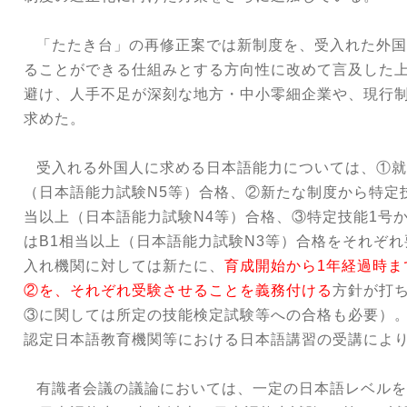
「たたき台」の再修正案では新制度を、受入れた外国
ることができる仕組みとする方向性に改めて言及した
避け、人手不足が深刻な地方・中小零細企業や、現行
求めた。
受入れる外国人に求める日本語能力については、①就
（日本語能力試験
N5
等）合格、②新たな制度から特定
当以上（日本語能力試験
N4
等）合格、③特定技能
1
号
は
B1
相当以上（日本語能力試験
N3
等）合格をそれぞれ
入れ機関に対しては新たに、
育成開始から
1
年経過時ま
②を、それぞれ受験させることを義務付ける
方針が打
③に関しては所定の技能検定試験等への合格も必要）
認定日本語教育機関等における日本語講習の受講によ
有識者会議の議論においては、一定の日本語レベルを