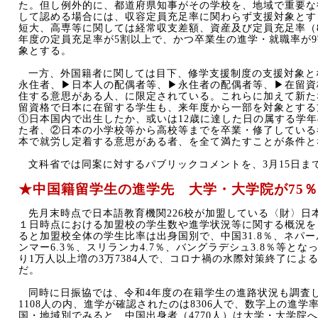
た。但し例外的に、都道府県知事がその学校を、地域で重要な
して認める場合には、収容定員充足率に関わらず支援対象とす
短大、高専等に関しては経常収支差額、資産及び定員充足率（
年度の定員充足率が
5
割以上で、かつ卒業生の進学・就職率が
9
象とする。
一方、外国籍者に関しては目下、修学支援制度の支援対象と
永住者、▶日本人の配偶者等、▶永住者の配偶者等、▶在留資
住する意思がある人、に限定されている。これらに加えて新た
留資格で日本に在留する学生も、来年度から一部を対象とする
①日本国内で出生したか、或いは
12
歳に達した日の属する学年
た者、②日本の小学校等から高校等までを卒業・修了している
本で就労し定着する意思がある者、を全て満たすことが条件と
文科省では同案に対するパブリックコメントを、
3
月
15
日ま
★中国籍留学生の進学先 大学・大学院が
75
％
先月末時点で日本語教育機関
226
校が加盟している〈財〉日
１日時点における加盟校の学生数や進学状況等に関する概況を
ると加盟校全体の学生比率は出身国別で、中国
31.8
％、ネパー
ンマー
6.3
％、スリランカ
4.7
％、バングラデシュ
3.8
％等とな
り
1
万人以上増の
3
万
7384
人で、コロナ禍の水際対策終了によ
だ。
同時に日振協では、令和
4
年度の在籍学生の進路状況も調査
1108
人の内、進学が確認されたのは
8306
人で、数字上の進学
国・地域別でみると、中国出身者（
4770
人）は大学・大学院へ