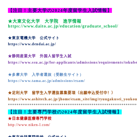
【注目！主要大学の
2024
年度留学生入試情報】
★大東文化大学 大学院 進学情報
https://www.daito.ac.jp/education/graduate_school/
★東京電機大学 公式サイト
https://www.dendai.ac.jp/
★静岡産業大学 外国人留学生入試
https://www.ssu.ac.jp/for-applicants/admissions/requirements/tokube
★多摩大学 入学者選抜（受験生サイト）
https://www.tama.ac.jp/admissions/exam/
★足利大学 留学生入学選抜募集要項（出願申込受付中！）
https://www.ashitech.ac.jp/jhome/exam_site/img/ryuugakusei_youko
************************************************************
【注目！主要専門学校の
2024
年度留学生入試情報】
★日本健康医療専門学校
http://www.niken-l.com/