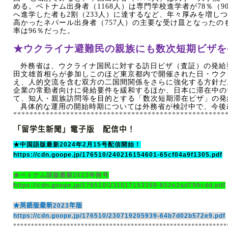
める。ベトナム出身者（
1168
人）は専門学校進学者が
78
％（
9
へ進学した者も
2
割（
233
人）に達するなど、年々厚みを増しつ
高かったネパール出身者（
757
人）の主要な受け皿となったの
率は
96
％だった。
★ウクライナ避難民の親族にも数次短期ビザを
外務省は、ウクライナ国民に対する訪日ビザ（査証）の発給
田文雄首相らが参加しこのほど東京都内で開催された日・ウク
え、人的交流を含む双方の二国間関係をさらに強化する方針だ
企業の常勤者向けに発給要件を緩和するほか、日本に滞在中の
て、知人・親族訪問等を目的とする「数次短期滞在ビザ」の発
具体的な運用の開始時期については外務省が検討中で、今後
****************************************************
「留学生新聞」電子版 配信中！
★中国語版最新
2024
年
2
月
15
号配信開始！
https://cdn.goope.jp/176510/240216154601-65cf04a9f1305.pdf
★ベトナム語版最新
2023
年秋号
https://cdn.goope.jp/176510/231017153359-652e2ad799cdd.pdf
★英語版最新
2023
年版
https://cdn.goope.jp/176510/230719205939-64b7d02b572e9.pdf
************************************************************