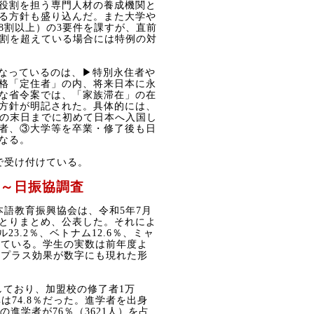
役割を担う専門人材の養成機関と
る方針も盛り込んだ。また大学や
8
割以上）の
3
要件を課すが、直前
割を超えている場合には特例の対
なっているのは、▶特別永住者や
格「定住者」の内、将来日本に永
な省令案では、「家族滞在」の在
方針が明記された。具体的には、
の末日までに初めて日本へ入国し
者、③大学等を卒業・修了後も日
なる。
で受け付けている。
～日振協調査
本語教育振興協会は、令和
5
年
7
月
とりまとめ、公表した。それによ
ル
23.2
％、ベトナム
12.6
％、ミャ
っている。学生の実数は前年度よ
るプラス効果が数字にも現れた形
しており、加盟校の修了者
1
万
率は
74.8
％だった。進学者を出身
の進学者が
76
％（
3621
人）を占