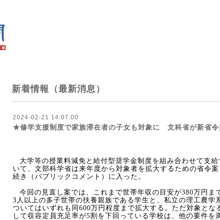
新着情報（最新消息）
2024-02-21 14:07:00
★修学支援制度で家族滞在者の子女も対象に 文科省が新省令
大学等の授業料減免と給付型奨学金制度を組み合わせて支給
いて、文部科学省は来年度から対象者を拡大するための省令案
続き（パブリックコメント）に入った。
今回の見直し案では、これまで世帯年収の目安が
380
万円ま
3
人以上の多子世帯の扶養親族である学生と、私立の理工農学
ついてはいずれも同
600
万円程度まで拡大する。ただ対象とな
して収容定員充足率が
5
割を下回っている学校は、他の要件を