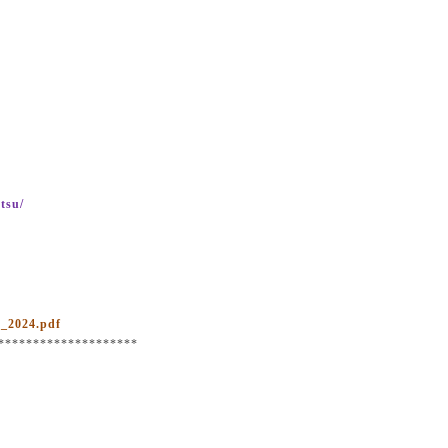
tsu/
u_2024.pdf
********************