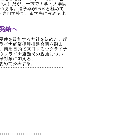
09
人）だが、一方で大学・大学院
つある。進学率が
95
％と極めて
も専門学校で、進学先に占める比
発給へ
要件を緩和する方針を決めた。岸
ライナ経済復興推進会議を踏ま
。商用目的で来日するウクライナ
ウクライナ避難民の親族につい
給対象に加える。
改めて公表する。
***************************
********************