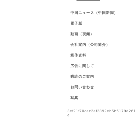
中国ニュース（中国新聞）
電子版
動画（視頻）
会社案内（公司简介）
媒体資料
広告に関して
購読のご案内
お問い合わせ
写真
3ef21f70cec2ef2892eb5b5179d26
4