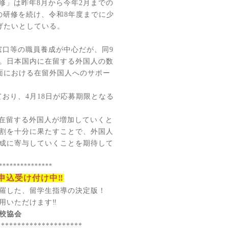
修」は昨年
8
月から今年
2
月までの
の研修を続け、令和
8
年度までに少
げたいとしている。
窓口等の職員養成が中心だが、同
9
。日本国内に在留する外国人の数
面における在留外国人へのサポー
ており、
4
月
18
日が応募期限となる
在留する外国人が増加していくと
割を十分に果たすことで、外国人
成に寄与していくことを期待して
***************
申込受け付け中‼
羅した、留学生指導の決定版！
用いただけます‼
校協会
*********************