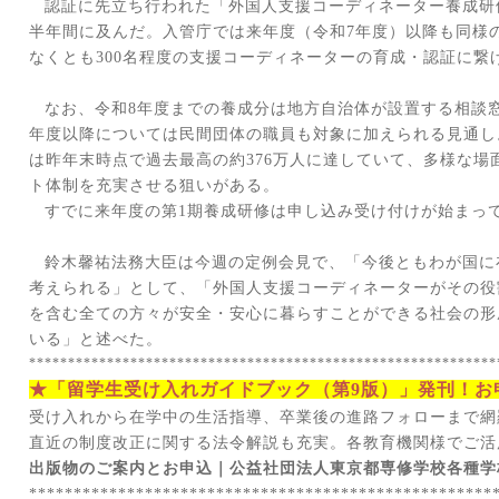
認証に先立ち行われた「外国人支援コーディネーター養成研
半年間に及んだ。入管庁では来年度（令和
7
年度）以降も同様
なくとも
300
名程度の支援コーディネーターの育成・認証に繋
なお、令和
8
年度までの養成分は地方自治体が設置する相談
年度以降については民間団体の職員も対象に加えられる見通し
は昨年末時点で過去最高の約
376
万人に達していて、多様な場
ト体制を充実させる狙いがある。
すでに来年度の第
1
期養成研修は申し込み受け付けが始まっ
鈴木馨祐法務大臣は今週の定例会見で、「今後ともわが国に
考えられる」として、「外国人支援コーディネーターがその役
を含む全ての方々が安全・安心に暮らすことができる社会の形
いる」と述べた。
************************************************************
★「留学生受け入れガイドブック（第
9
版）」発刊！お
受け入れから在学中の生活指導、卒業後の進路フォローまで網
直近の制度改正に関する法令解説も充実。各教育機関様でご活
出版物のご案内とお申込｜公益社団法人東京都専修学校各種学
****************************************************