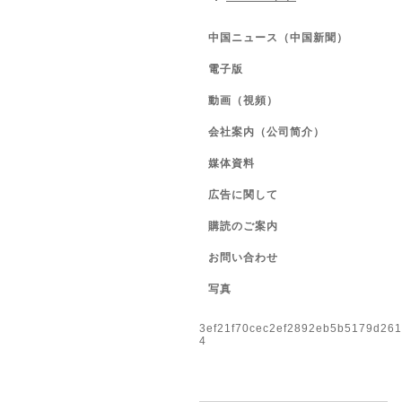
中国ニュース（中国新聞）
電子版
動画（視頻）
会社案内（公司简介）
媒体資料
広告に関して
購読のご案内
お問い合わせ
写真
3ef21f70cec2ef2892eb5b5179d26
4