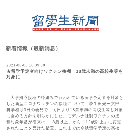
新着情報（最新消息）
2021-08-06 16:39:00
★留学予定者向けワクチン接種 18歳未満の高校生等も
対象に
大学拠点接種の枠組みで行われている留学予定者を対象と
した新型コロナワクチンの接種について、萩生田光一文部
科学相は
3
日の会見で、同日より
18
歳未満の高校生等も対象
に含める方針を明らかにした。モデルナ社製ワクチンの接
種対象年齢が従来の「
18
歳以上」から「
12
歳以上」に変更
されたことを受けた措置。これまでは今秋留学予定の高校