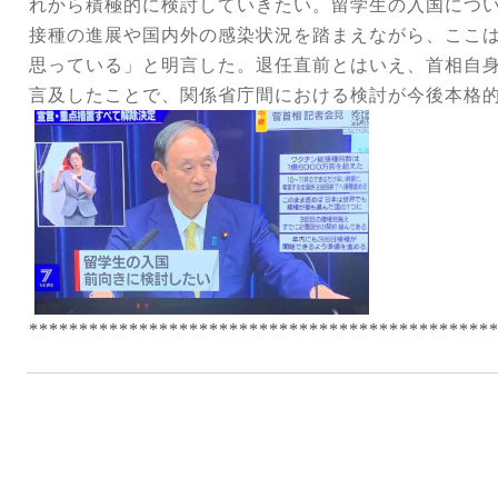
れから積極的に検討していきたい。留学生の入国につ
接種の進展や国内外の感染状況を踏まえながら、ここ
思っている」と明言した。退任直前とはいえ、首相自
言及したことで、関係省庁間における検討が今後本格
**********************************************