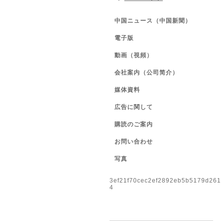
中国ニュース（中国新聞）
電子版
動画（視頻）
会社案内（公司简介）
媒体資料
広告に関して
購読のご案内
お問い合わせ
写真
3ef21f70cec2ef2892eb5b5179d26
4