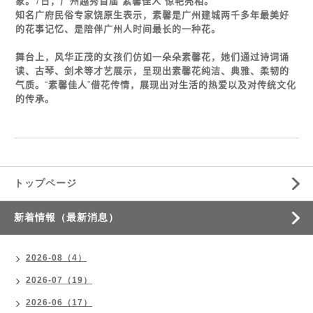
象。
7
日，广州越秀首届
“
素馨佳人
”
惊
艳
亮相。
知名广府民俗
专
家
饶
原生表示，素馨是广州建城两千多年最美好
的花事
记忆
、是陪伴广州人
时间
最
长
的一种花。
舞台上，
风华
正茂的女孩
们
仿如一
朵朵
素馨花，她
们
通
过诗词诵
读
、古琴、
剑术
等才
艺
展示，呈
现
出素馨花
纯洁
、典雅、柔
韧
的
气
质
。
“
素馨佳人
”
借花
传
情，展
现
出
对
生活的
热爱
以及
对传统
文化
的
传
承。
トップページ
新着情報（最新消息）
2026-08（4）
2026-07（19）
2026-06（17）