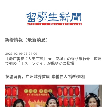
新着情報（最新消息）
2023-02-09 16:24:00
【老广贺春 #大美广东】 ★「花城」の香り漂わせ 広州
で初の「ミス・ソケイ」が艶やかに登場
花城留香，广州越秀首届
“
素馨佳人
”
惊
艳
亮相