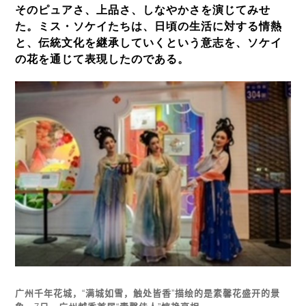
そのピュアさ、上品さ、しなやかさを演じてみせ
た。ミス・ソケイたちは、日頃の生活に対する情熱
と、伝統文化を継承していくという意志を、ソケイ
の花を通じて表現したのである。
广州千年花城，
“
满
城如雪，触
处
皆香
”
描
绘
的是素馨花盛开的景