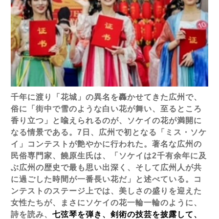
千年に渡り「花城」の異名を轟かせてきた広州で、
俗に「街中で雪のような白い花が舞い、至るところ
香り立つ」と喩えられるのが、ソケイの花が満開に
なる情景である。
7
日、広州で初となる「ミス・ソケ
イ」コンテストが艶やかに行われた。著名な広州の
民俗専門家、饒原生氏は、「ソケイは
2
千有余年に及
ぶ広州の歴史で最も思い出深く、そして広州人が共
に過ごした時間が一番長い花だ」と述べている。コ
ンテストのステージ上では、美しさの盛りを迎えた
女性たちが、まさにソケイの花一輪一輪のように、
詩を読み、
七弦琴を弾き、剣術の技芸を披露して、