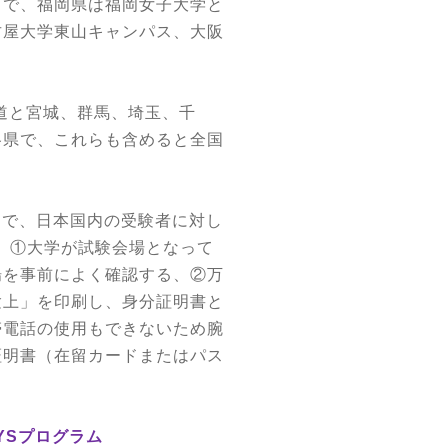
スで、福岡県は福岡女子大学と
古屋大学東山キャンパス、大阪
道と宮城、群馬、埼玉、千
各県で、これらも含めると全国
けで、日本国内の受験者に対し
、①大学が試験会場となって
場を事前によく確認する、②万
験上」を印刷し、身分証明書と
帯電話の使用もできないため腕
証明書（在留カードまたはパス
YS
プログラム