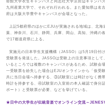
命館大学衣笠キャンパスと同志社大学京田辺キャンパ
九州産業大学で、それぞれ行われる。また愛知県は名
府は大阪大学豊中キャンパスが会場となった。
上記
5
都府県のほかに
EJU
が実施される地域は、北海
葉、神奈川、石川、静岡、兵庫、岡山、高知、沖縄の
で
17
都道府県に上る。
実施元の日本学生支援機構（
JASSO
）は
5
月
19
日付
受験票を発送した。
JASSO
は受験上の注意事項として
いるところでは複数のキャンパスがあるため、試験会
一受験票を紛失した場合は
EJU
オンラインから「仮受
共に当日会場へ持参する、③試験室には時計がなく携
時計を持参する、④試験室の入室前の本人確認で身分
ポート）と受験票が必要、などを挙げている。
★日中の大学生が伝統音楽でオンライン交流～
JENES