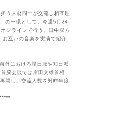
担う人材同士が交流し相互理
」の一環として、今週
5
月
24
をオンラインで行う。日中双方
、お互いの音楽を実演で紹介
海外における親日派や知日派
韓首脳会談では岸田文雄首相
再開し、交流人数を対昨年度
*****