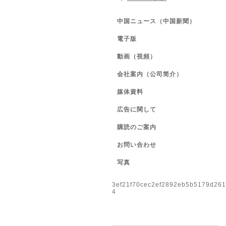
中国ニュース（中国新聞）
電子版
動画（視頻）
会社案内（公司简介）
媒体資料
広告に関して
購読のご案内
お問い合わせ
写真
3ef21f70cec2ef2892eb5b5179d26
4