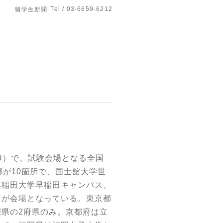
Tel / 03-6659-6212
留学生新聞
U
）で、試験会場となる全国
都が
10
箇所で、国士舘大学世
早稲田大学早稲田キャンパス、
スが会場となっている。東京都
岡県の
2
府県のみ。京都府は立