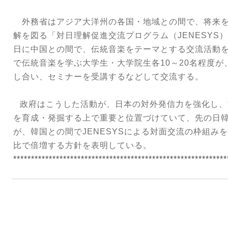
外務省はアジア大洋州の各国・地域との間で、将来を
解を図る「対日理解促進交流プログラム（
JENESYS
）
日に中国との間で、伝統音楽をテーマとする交流活動
で伝統音楽を学ぶ大学生・大学院生各
10
～
20
名程度が
し合い、セミナーを受講するなどして交流する。
政府はこうした活動が、日本の対外発信力を強化し、
を育成・発掘する上で重要と位置づけていて、先の日
が、韓国との間で
JENESYS
による対面交流の枠組みを
比で倍増する方針を表明している。
************************************************************