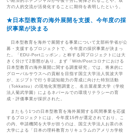
い経済的ポテンシャルが今後十分に発揮されることや、双
方の人的交流が活発化することに期待を表明したという。
★日本型教育の海外展開を支援、今年度の採
択事業が決まる
日本型教育を海外で展開する事業について文部科学省が公
募・支援するプロジェクトで、今年度の採択事業が決まっ
た。「
EDU
‐
Port
ニッポン」と称する同プロジェクトには大
きく分けて
2
形態があり、まず「
With/Post
コロナにおける
日本型教育の海外展開に関する調査研究」では、将来的に
グローバルサウスへの貢献を目指す国立大学法人筑波大学
が、エジプトで行う非認知能力の育成に向けた特別活動
（
Tokkatsu
）の現地化実態調査と、名古屋産業大学（学校
法人菊武学園）によるネパールでの環境リテラシーの育
成・評価事業が採択された。
またもう
1
つの日本型教育を海外展開する民間事業を応援
するプロジェクトには、今年度
15
件が選定されており、こ
の内、申請機関を大学が担うのは、国立大学法人お茶の水
大学による「日本の理科教育カリキュラムのアメリカ学校