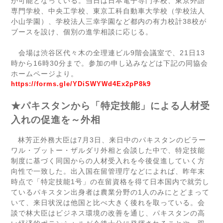
が可能となっている。当日は日本電子専門学校、東京外語
専門学校、中央工学校、東京工科自動車大学校（学校法人
小山学園）、学校法人三幸学園など都内の有力校計
38
校が
ブースを設け、個別の進学相談に応じる。
会場は渋谷区代々木の全理連ビル
9
階会議室で、
21
日
13
時から
16
時
30
分まで。参加の申し込みなどは下記の同協会
ホームページより。
https://forms.gle/YDiSWYWd4Ex2pP8k9
★パキスタンから「特定技能」による人材受
入れの促進を～外相
林芳正外務大臣は
7
月
3
日、来日中のパキスタンのビラー
ワル・ブットー・ザルダリ外相と会談した中で、特定技能
制度に基づく同国からの人材受入れを今後促進していく方
向性で一致した。出入国在留管理庁などによれば、昨年末
時点で「特定技能
1
号」の在留資格を得て日本国内で就労し
ているパキスタン出身者は農業分野の
1
人のみにとどまって
いて、来日状況は他国と比べ大きく後れを取っている。会
談で林大臣はビジネス環境の改善を通じ、パキスタンの高