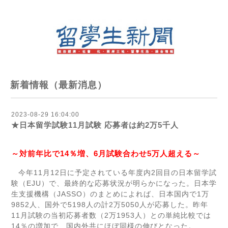
新着情報（最新消息）
2023-08-29 16:04:00
★日本留学試験11月試験 応募者は約2万5千人
～対前年比で
14
％増、
6
月試験合わせ
5
万人超える～
今年
11
月
12
日に予定されている年度内
2
回目の日本留学試
験（
EJU
）で、最終的な応募状況が明らかになった。日本学
生支援機構（
JASSO
）のまとめによれば、日本国内で
1
万
9852
人、国外で
5198
人の計
2
万
5050
人が応募した。昨年
11
月試験の当初応募者数（
2
万
1953
人）との単純比較では
14
％の増加で、国内外共にほぼ同様の伸びとなった。