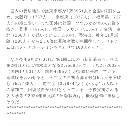
国内の受験地別では東京都が
1
万
3951
人と全国の
7
割を占
め、大阪府（
1757
人）、京都府（
1037
人）、福岡県（
727
人）の順に多い。また国外は韓国・ソウルが
2488
人と群を
抜き、香港（
767
人）、韓国・プサン（
513
人）、台湾・台
北（
258
人）が続いている。この内、香港は、昨年
11
月試
験（
293
人）から
2
．
6
倍に受験者数が急回復した。ベトナ
ムはハノイとホーチミンを合わせて
168
人だった。
なお今年
6
月に行われた第
1
回
EJU
の当初応募者も、今回
第
2
回目とほぼ同水準となる
2
万
5688
人で、うち
2
万
2602
人
（国内
1
万
8317
人、国外
4285
人）が実際に受験している。
両試験を合わせると、今年度の当初応募者数は
5
万人を突破
し（
5
万
738
人）、前年度（
3
万
9342
人）からは
1
万人以上
の増加で、回復傾向が鮮明となっている。今後実施される
各大学等の
2024
年度入試の出願状況は、概ね堅調に推移し
そうだ。
*******************************************************************
***********