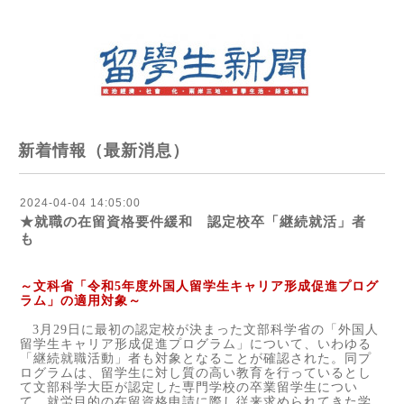
新着情報（最新消息）
2024-04-04 14:05:00
★就職の在留資格要件緩和 認定校卒「継続就活」者
も
～文科省「令和
5
年度外国人留学生キャリア形成促進プログ
ラム」の適用対象～
3
月
29
日に最初の認定校が決まった文部科学省の「外国人
留学生キャリア形成促進プログラム」について、いわゆる
「継続就職活動」者も対象となることが確認された。同プ
ログラムは、留学生に対し質の高い教育を行っているとし
て文部科学大臣が認定した専門学校の卒業留学生につい
て、就労目的の在留資格申請に際し従来求められてきた学