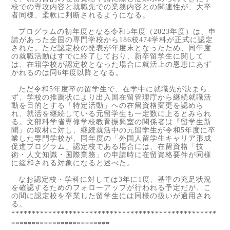
校での専攻内容と就職先での業務内容との関連性が、大卒
者同様、柔軟に判断されるようになる。
プログラムの初年度となる令和
5
年度（
2023
年度）は、申
請があった全国の専門学校から
186
校
474
学科が正式に認定
された。ただ認定校の発表が年度末となったため、同年度
の就職活動はすでに終了しており、新卒留学生に関して
は、在籍学校が認定校となった場合に就活上の恩恵にあず
かれるのは同
6
年度以降となる。
ただ令和
5
年度卒の留学生で、在学中に就職先が決まら
ず、学校の推薦状により出入国在留管理庁から継続就職活
動を目的とする「特定活動」への在留資格変更を認めら
れ、就活を継続している元留学生も一定数に上るとみられ
る。文部科学省専修学校教育振興室の関係者は『留学生新
聞』の取材に対し、継続就活中の元留学生が令和
5
年度に卒
業した専門学校が、同年度の「外国人留学生キャリア形成
促進プログラム」認定校である場合には、在留資格「技
術・人文知識・国際業務」の申請時に在留資格要件が同様
に緩和される対象になると述べた。
なお認定校・学科に対しては
3
年に
1
度、基準の充足状況
を確認するためのフォローアップが行われる予定だが、こ
の間に認定校を卒業した留学生には同様の扱いが適用され
る。
**************************************************
************************