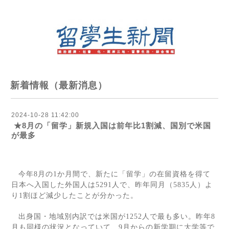
新着情報（最新消息）
2024-10-28 11:42:00
★8月の「留学」新規入国は前年比1割減、国別で米国
が最多
今年
8
月の
1
か月間で、新たに「留学」の在留資格を得て
日本へ入国した外国人は
5291
人で、昨年同月（
5835
人）よ
り
1
割ほど減少したことが分かった。
出身国・地域別内訳では米国が
1252
人で最も多い。昨年
8
月も同様の状況となっていて、
9
月からの新学期に大学等で