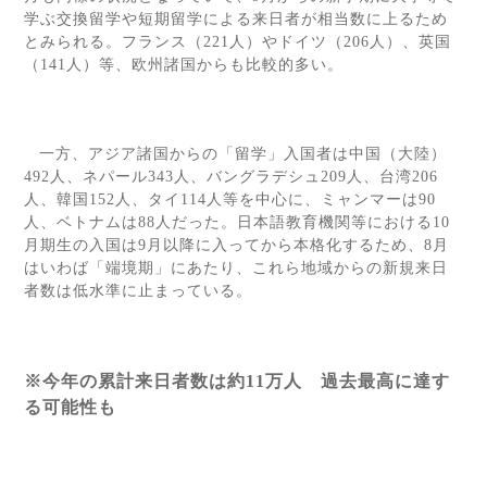
学ぶ交換留学や短期留学による来日者が相当数に上るため
とみられる。フランス（
221
人）やドイツ（
206
人）、英国
（
141
人）等、欧州諸国からも比較的多い。
一方、アジア諸国からの「留学」入国者は中国（大陸）
492
人、ネパール
343
人、バングラデシュ
209
人、台湾
206
人、韓国
152
人、タイ
114
人等を中心に、ミャンマーは
90
人、ベトナムは
88
人だった。日本語教育機関等における
10
月期生の入国は
9
月以降に入ってから本格化するため、
8
月
はいわば「端境期」にあたり、これら地域からの新規来日
者数は低水準に止まっている。
※今年の累計来日者数は約
11
万人 過去最高に達す
る可能性も