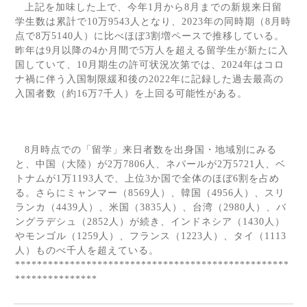
上記を加味した上で、今年
1
月から
8
月までの新規来日留
学生数は累計で
10
万
9543
人となり、
2023
年の同時期（
8
月時
点で
8
万
5140
人）に比べほぼ
3
割増ペースで推移している。
昨年は
9
月以降の
4
か月間で
5
万人を超える留学生が新たに入
国していて、
10
月期生の許可状況次第では、
2024
年はコロ
ナ禍に伴う入国制限緩和後の
2022
年に記録した過去最高の
入国者数（約
16
万
7
千人）を上回る可能性がある。
8
月時点での「留学」来日者数を出身国・地域別にみる
と、中国（大陸）が
2
万
7806
人、ネパールが
2
万
5721
人、ベ
トナムが
1
万
1193
人で、上位
3
か国で全体のほぼ
6
割を占め
る。さらにミャンマー（
8569
人）、韓国（
4956
人）、スリ
ランカ（
4439
人）、米国（
3835
人）、台湾（
2980
人）、バ
ングラデシュ（
2852
人）が続き、インドネシア（
1430
人）
やモンゴル（
1259
人）、フランス（
1223
人）、タイ（
1113
人）ものべ千人を超えている。
**************************************************
***************