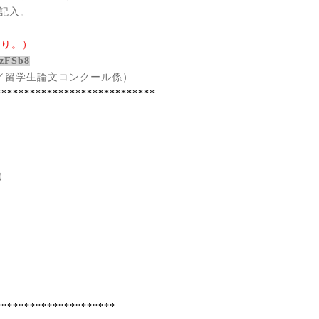
記入。
あり。）
VzFSb8
／留学生論文コンクール係）
****************************
）
*********************