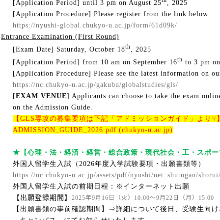
th
[Application Period] until 3 pm on August 25
, 2025
[Application Procedure] Please register from the link below:
https://nyushi-global.chukyo-u.ac.jp/form/61d09k/
Entrance Examination (First Round)
th
[Exam Date] Saturday, October 18
, 2025
th
[Application Period] from 10 am on September 16
to 3 pm on
[Application Procedure] Please see the latest information on 
https://nc.chukyo-u.ac.jp/gakubu/globalstudies/gls/
[
EXAM VENUE
] Applicants can choose to take the exam online
on the Admission Guide.
【
GLS
専攻の募集要項は下記「アドミッションガイド」より☟
ADMISSION_GUIDE_2026.pdf (chukyo-u.ac.jp)
★【心理・法・経済・経営・総合政策・現代社会・工・スポー
外国人留学生入試（
2026
年度入学試験要項・出願書類等）
https://nc.chukyo-u.ac.jp/assets/pdf/nyushi/net_shutugan/shor
外国人留学生入試の前期日程：※インターネット出願
【出願登録期間】
2025
年
9
月
16
日（火）
10:00
～
9
月
22
日（月）
15:00
【出願書類の事前確認期間】⇒詳細について後日、受験生向け