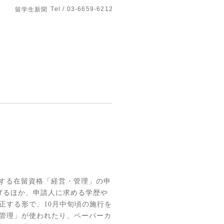
Tel / 03-6659-6212
留学生新聞
する在留資格「経営・管理」の申
げるほか、申請人に求める学歴や
正する形で、
10
月中旬頃の施行を
管理」が使われたり、ペーパーカ