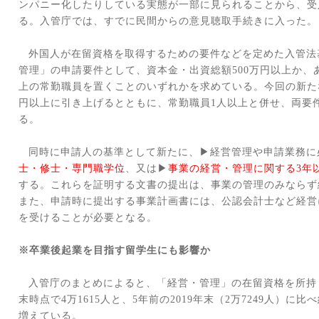
ンパニー化したりしている実態が一部に見られることから、受
る。入管庁では、すでに民間からの意見聴取手続きに入った。
外国人が在留資格を取得するための要件などを定めた入管法
管理」の申請要件として、資本金・出資総額
500
万円以上か、
上の常勤職員を置くことのいずれかを求めている。今回の新た
円以上に引き上げるとともに、常勤職員
1
人以上と併せ、両要
る。
同時に申請人の基準として新たに、▶経営管理や申請業務に
士・修士・専門職学位
、又は▶
事業の経営・管理に関する
3
年
する。これらを証明する文書の提出は、事業の管理のみならず
また、申請時に提出する事業計画書には、公認会計士など経営
を受けることが必要となる。
※卒業後起業を目指す留学生にも影響か
入管庁のまとめによると、「経営・管理」の在留資格を所持
末時点で
4
万
1615
人と、
5
年前の
2019
年末（
2
万
7249
人）に比べ
増えている。