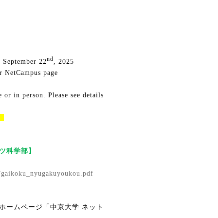
nd
 September 22
, 2025
our NetCampus page
 or in person. Please see details
】
ツ科学部】
ui/gaikoku_nyugakuyoukou.pdf
ホームページ「中京大学 ネット