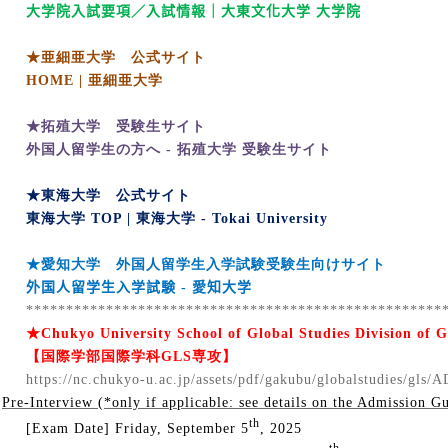
大学院入試要項／入試情報｜大東文化大学 大学院
★亜細亜大学 公式サイト
HOME |
亜細亜大学
★拓殖大学 受験生サイト
外国人留学生の方へ -
拓殖大学
受験生サイト
★東海大学 公式サイト
東海大学 TOP |
東海大学 - Tokai University
★愛知大学 外国人留学生入学試験受験生向けサイト
外国人留学生入学試験
-
愛知大学
****************************************************
★
Chukyo University School of Global Studies Division of G
【国際学部国際学科
GLS
専攻】
https://nc.chukyo-u.ac.jp/assets/pdf/gakubu/globalstudies/
Pre-Interview (*only if applicable: see details on the Admission G
th
[Exam Date] Friday, September 5
, 2025