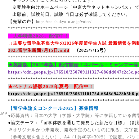
キャンパス」にてお知らせいたします。
※受験生向けホームページ「中京大学ネットキャンパス」 
出願前、試験前日、試験 当日は必ず確認してください。
【先輩の声】
https://nc.chukyo-u.ac.jp/voice/
****************************************************
「大学特集
2026
」配信中！
↓↓主要な留学生募集大学の
2026
年度留学生入試 最新情報を満
2025
留学生新聞
7
月
15
日
.indd
（
2025/7/15
号）
****************************************************
★英語版【
2025
年版】配信開始！ネパール・ミャンマー等
https://cdn.goope.jp/176510/250709111327-686dd047c2c5c.p
****************************************************
★ベトナム語版
2025
年夏号 配信中！
https://cdn.goope.jp/176510/250611101754-6848d9428b5b6.p
****************************************************
【留学生論文コンクール
2025
】募集情報
1.MP
●応募資格：日本の大学（学部・大学院）等に在籍している留
●論文テーマ：「留学体験を通して発見した新たな目標」（副
※オリジナルかつ未発表、発表予定のないものに限る。文字数
（参考文献を含まない）、
A4
（
1
頁
40
字×
30
行）で設定。
パソ