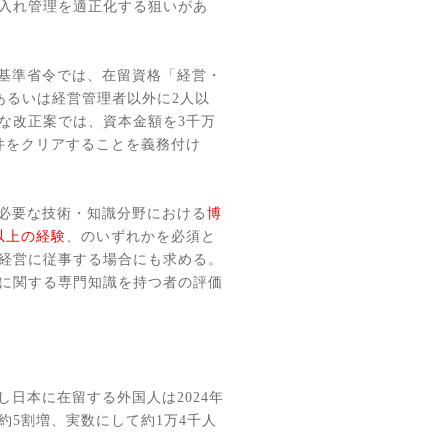
入れ管理を適正化する狙いがあ
基準省令では、在留資格「経営・
あるいは経営管理者以外に
2
人以
な改正案では、資本金額を
3
千万
件をクリアすることを義務付け
必要な技術・知識分野における
博
以上の経験
、のいずれかを必須と
経営に従事する場合にも求める。
に関する専門知識を持つ者の評価
し日本に在留する外国人は
2024
年
約
5
割増、実数にして約
1
万
4
千人