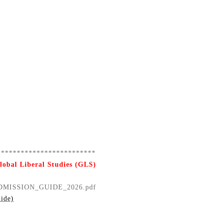
*************************
lobal Liberal Studies (GLS)
gls/ADMISSION_GUIDE_2026.pdf
uide)