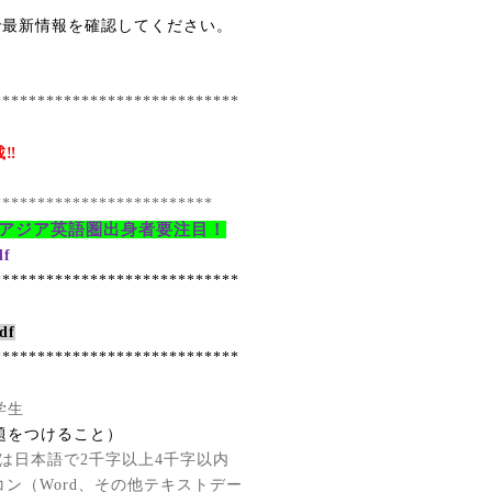
で最新情報を確認してください。
****************************
載‼
*************************
アジア英語圏出身者要注目！
df
****************************
df
****************************
学生
題をつけること）
は日本語で
2
千字以上
4
千字以内
コン（Word、その他テキストデー