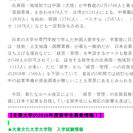
出身国・地域別では中国（大陸）が半数超の
2
万
1740
人と最
「英国香港」を合わせ
678
人で、台湾が
1231
人に上る。中華圏
（
2830
人）を始め、韓国（
2741
人）、ベトナム（
2587
人）、
カ（
2478
人）なども一定割合を占める。
日本の大学や専門学校で学んだ外国人留学生が、卒業後に日
は「技術・人文知識・国際業務」が最も一般的だが、日本企業
立ち上げる場合などに「経営・管理」を申請するケースも散見
の
548
人が許可されている。該当する留学生の出身国・地域別
（
113
人）が多い。ただ「留学」から「経営・管理」への在留
の
2018
年（
560
人）を下回っていて、直近の
5
年間では頭打ち
中の起業準備や資金調達が難しいことも背景にあるとみられる
今回、新たなルール改正により、「経営・管理」の在留資格
後に日本で起業を目指している留学生にも相応の影響を及ぼし
****************************************************
【主要大学の
2026
年度留学生募集情報！】
★大東文化大学大学院 入学試験情報