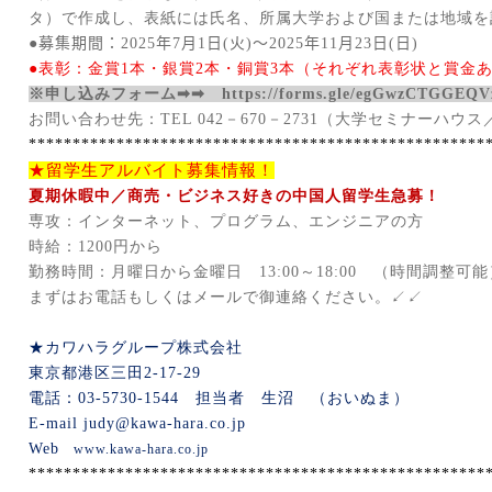
タ）で作成し、
表紙には氏名、所属大学および国または地域を
●募集期間：
2025
年
7
月
1
日
(
火
)
～
2025
年
11
月
23
日
(
日
)
●表彰：金賞
1
本・銀賞
2
本・銅賞
3
本（それぞれ表彰状と賞金
※申し込みフォーム➡➡
https://forms.gle/egGwzCTGGEQ
お問い合わせ先：
TEL 042
－
670
－
2731
（大学セミナーハウス
****************************************************
★留学生アルバイト募集情報！
夏期休暇中／商売・ビジネス好きの中国人留学生急募！
専攻：インターネット、プログラム、エンジニアの方
時給：
1200
円から
勤務時間：月曜日から金曜日
13:00
～
18:00
（時間調整可能
まずはお電話もしくはメールで御連絡ください。↙↙
★カワハラグループ株式会社
東京都港区三田
2-17-29
電話：
03-5730-1544
担当者 生沼 （おいぬま）
E-mail
judy@kawa-hara.co.jp
Web
www.kawa-hara.co.jp
****************************************************