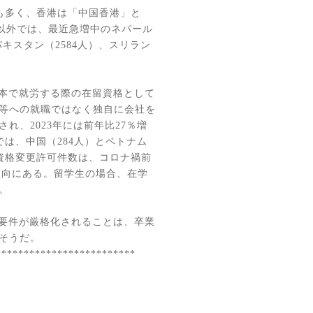
も多く、香港は「中国香港」と
以外では、最近急増中のネパール
パキスタン（
2584
人）、スリラン
本で就労する際の在留資格として
等への就職ではなく独自に会社を
され、
2023
年には前年比
27
％増
では、中国（
284
人）とベトナム
資格変更許可件数は、コロナ禍前
傾向にある。留学生の場合、在学
。
要件が厳格化されることは、卒業
そうだ。
*************************