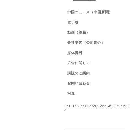
中国ニュース（中国新聞）
電子版
動画（視頻）
会社案内（公司简介）
媒体資料
広告に関して
購読のご案内
お問い合わせ
写真
3ef21f70cec2ef2892eb5b5179d26
4