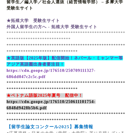
留学生／編入学／社会人選抜（経営情報学部）
–
多摩大学
受験生サイト
★拓殖大学 受験生サイト
外国人留学生の方へ -
拓殖大学
受験生サイト
**************************************************
***************************
**************************************************
******************************
★英語版【
2025
年版】配信開始！ネパール・ミャンマー等
アジア英語圏出身者要注目！
https://cdn.goope.jp/176510/250709111327-
686dd047c2c5c.pdf
**************************************************
******************************
★ベトナム語版
2025
年夏号 配信中！
https://cdn.goope.jp/176510/250611101754-
6848d9428b5b6.pdf
**************************************************
******************************
【留学生論文コンクール
2025
】募集情報