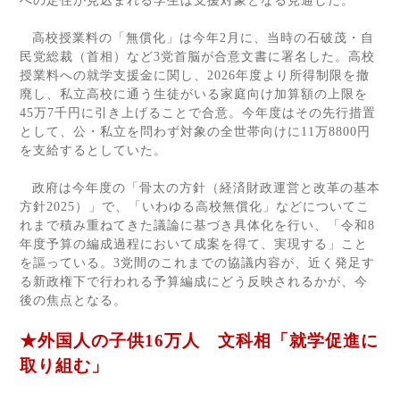
への定住が見込まれる学生は支援対象となる見通しだ。
高校授業料の「無償化」は今年
2
月に、当時の石破茂・自
民党総裁（首相）など
3
党首脳が合意文書に署名した。高校
授業料への就学支援金に関し、
2026
年度より所得制限を撤
廃し、私立高校に通う生徒がいる家庭向け加算額の上限を
45
万
7
千円に引き上げることで合意。今年度はその先行措置
として、公・私立を問わず対象の全世帯向けに
11
万
8800
円
を支給するとしていた。
政府は今年度の「骨太の方針（経済財政運営と改革の基本
方針
2025
）」で、「いわゆる高校無償化」などについてこ
れまで積み重ねてきた議論に基づき具体化を行い、「令和
8
年度予算の編成過程において成案を得て、実現する」こと
を謳っている。
3
党間のこれまでの協議内容が、近く発足す
る新政権下で行われる予算編成にどう反映されるかが、今
後の焦点となる。
★外国人の子供
16
万人 文科相「就学促進に
取り組む」