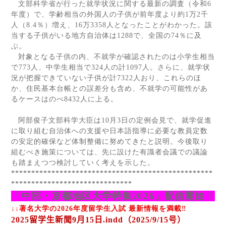
文部科学省が行った就学状況に関する最新の調査（令和
6
年度）で、学齢相当の外国人の子供が前年度より約
1
万
2
千
人（
8.4
％）増え、
16
万
3358
人となったことがわかった。該
当する子供がいる地方自治体は
1288
で、全国の
74
％に及
ぶ。
対象となる子供の内、不就学が確認されたのは小学生相当
で
773
人、中学生相当で
324
人の計
1097
人。さらに、就学状
況が把握できていない子供が計
7322
人おり、これらのほ
か、住民基本台帳との誤差分も含め、不就学の可能性があ
るケースはのべ
8432
人に上る。
阿部俊子文部科学大臣は
10
月
3
日の定例会見で、就学促進
に取り組む自治体への支援や日本語指導に必要な教員定数
の安定的確保など体制整備に努めてきたと説明。今後取り
組むべき施策については、先に設けた有識者会議での議論
も踏まえつつ検討していく考えを示した。
**************************************************
******************************
「中部・京都地区大学特集
2026
」配信開始！
↓↓著名大学の
2026
年度留学生入試 最新情報を満載‼
2025
留学生新聞
9
月
15
日
.indd
（
2025/9/15
号）