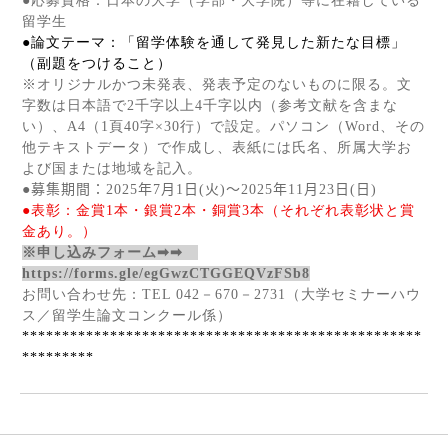
●応募資格：日本の大学（学部・大学院）等に在籍している
留学生
●論文テーマ：「留学体験を通して発見した新たな目標」
（副題をつけること）
※オリジナルかつ未発表、発表予定のないものに限る。文
字数は日本語で
2
千字以上
4
千字以内（参考文献を含まな
い）、
A4
（
1
頁
40
字×
30
行）で設定。
パソコン（Word、その
他テキストデータ）で作成し、
表紙には氏名、所属大学お
よび国または地域を記入。
●募集期間：
2025
年
7
月
1
日
(
火
)
～
2025
年
11
月
23
日
(
日
)
●表彰：金賞
1
本・銀賞
2
本・銅賞
3
本（それぞれ表彰状と賞
金あり。）
※申し込みフォーム➡➡
https://forms.gle/egGwzCTGGEQVzFSb8
お問い合わせ先：
TEL 042
－
670
－
2731
（大学セミナーハウ
ス／留学生論文コンクール係）
**************************************************
*********