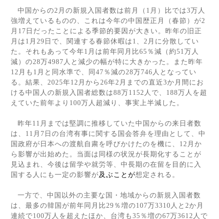
中国からの
2
月の新規入国者数は前月（
1
月）比では
3
万人
強増えているものの、これは今年の中国歴正月（春節）が
2
月
17
日だったことによる季節的要因が大きい。昨年の旧正
月は
1
月
29
日で、関連する春節休暇は
1
、
2
月に分散してい
た。それもあって今年
1
月は前年同月比
65
％減（約
51
万人
減）の
28
万
4987
人と減少の幅が特に大きかった。また昨年
12
月も
1
月と同水準で、同
47
％減の
28
万
746
人となってい
る。結果、
2025
年
12
月から
26
年
2
月までの直近
3
か月間にお
ける中国人の新規入国者総数は
88
万
1152
人で、
188
万人を超
えていた前年より
100
万人超減り、事実上半減した。
昨年
11
月までは堅調に推移していた中国からの来日者数
は、
11
月
7
日の台湾有事に関する国会答弁を理由として、中
国政府が日本への渡航自粛を呼びかけたのを機に、
12
月か
ら影響が出始めた。当面は同様の状況が長期化することが
見込まれ、今後は留学や就労等、中長期の在留を目的に入
国する人にも一定の影響が
及ぶことが
想定される。
一方で、中国以外の主要な国・地域からの新規入国者数
は、最多の韓国が前年同月比
29
％増の
107
万
3310
人と
2
か月
連続で
100
万人を超えたほか、台湾も
35
％増の
67
万
3612
人で