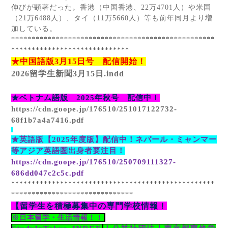
伸びが顕著だった。香港（中国香港、
22
万
4701
人）や米国
（
21
万
6488
人）、タイ（
11
万
5660
人）等も前年同月より増
加している。
**************************************************
*****************************
★中国語版
3
月
15
日号 配信開始！
2026
留学生新聞3
月15
日.indd
★ベトナム語版
2025
年秋号 配信中！
https://cdn.goope.jp/176510/251017122732-
68f1b7a4a7416.pdf
★英語版【
2025
年度版】配信中！ネパール・ミャンマー
等アジア英語圏出身者要注目！
https://cdn.goope.jp/176510/250709111327-
686dd047c2c5c.pdf
**************************************************
******************************
【留学生を積極募集中の専門学校情報！
※日本留学・生活情報！！