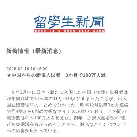
新着情報（最新消息）
2026-03-16 16:48:00
★中国からの新規入国者 3か月で100万人減
今年
2
月中に日本へ新たに入国した中国（大陸）出身者は
昨年同月比で
44
％減の
31
万
5419
人に止まったことが、出入
国在留管理庁のまとめで分かった。昨年
12
月以降
3
か月連続
で同
4
割から
6
割の大幅なマイナスが続いており、この間の
減少数はのべ
100
万人を超えた。例年、新規入国者数の
9
割
超を短期滞在者が占めることから、観光などインバウンド
への影響が広がっている。