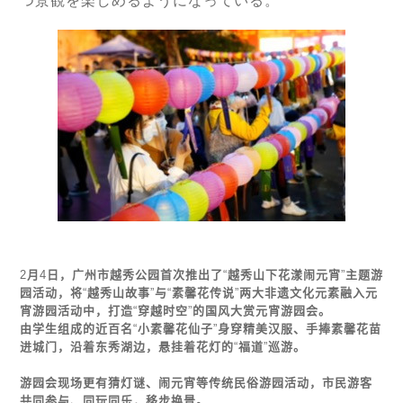
つ景観を楽しめるようになっている。
2
月
4
日，广州市越秀公园首次推出了
“
越秀山下花漾
闹
元宵
”
主
题
游
园活
动
，将
“
越秀山故事
”
与
“
素馨花
传说
”
两大非
遗
文化元素融入元
宵游园活
动
中，打造
“
穿越
时
空
”
的国
风
大
赏
元宵游园会。
由学生
组
成的近百名
“
小素馨花仙子
”
身穿精美
汉
服、手捧素馨花苗
进
城
门
，沿着
东
秀湖
边
，
悬
挂着花灯的
“
福道
”
巡游。
游园会
现场
更有猜灯
谜
、
闹
元宵等
传统
民俗游园活
动
，市民游客
共同参与、同玩同
乐
，移步
换
景。