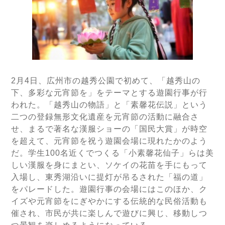
2
月
4
日、広州市の越秀公園で初めて、「越秀山の
下、多彩な元宵節を」をテーマとする遊園行事が行
われた。「越秀山の物語」と「素馨花伝説」という
二つの登録無形文化遺産を元宵節の活動に融合さ
せ、まるで著名な漢服ショーの「国民大賞」が時空
を超えて、元宵節を祝う遊園会場に現れたかのよう
だ。学生
100
名近くでつくる「小素馨花仙子」らは美
しい漢服を身にまとい、ソケイの花苗を手にもって
入場し、東秀湖沿いに提灯が吊るされた「福の道」
をパレードした。遊園行事の会場にはこのほか、ク
イズや元宵節をにぎやかにする伝統的な民俗活動も
催され、市民が共に楽しんで遊びに興じ、移動しつ