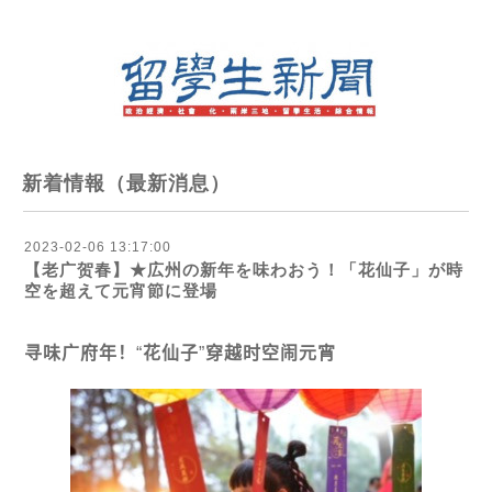
新着情報（最新消息）
2023-02-06 13:17:00
【老广贺春】★広州の新年を味わおう！「花仙子」が時
空を超えて元宵節に登場
寻
味广府年！
“
花仙子
”
穿越
时
空
闹
元宵