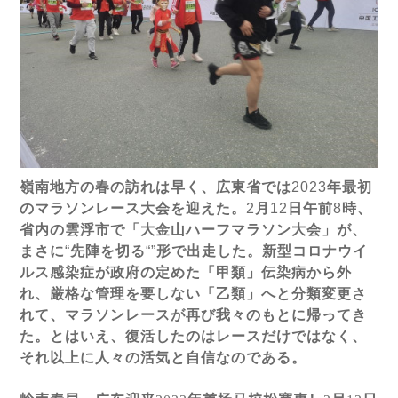
嶺南地方の春の訪れは早く、広東省では
2023
年最初
のマラソンレース大会を迎えた。
2
月
12
日午前
8
時、
省内の雲浮市で「大金山ハーフマラソン大会」が、
まさに
“
先陣を切る
“”
形で出走した。新型コロナウイ
ルス感染症が政府の定めた「甲類」伝染病から外
れ、厳格な管理を要しない「乙類」へと分類変更さ
れて、マラソンレースが再び我々のもとに帰ってき
た。とはいえ、復活したのはレースだけではなく、
それ以上に人々の活気と自信なのである。