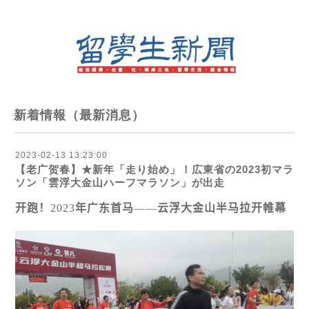
新着情報（最新消息）
2023-02-13 13:23:00
【老广贺春】★新年「走り始め」！広東省の2023初マラ
ソン「雲浮大金山ハーフマラソン」が出走
开跑！
2023
年广
东
首
马
——
云浮大金山半
马
拉开帷幕