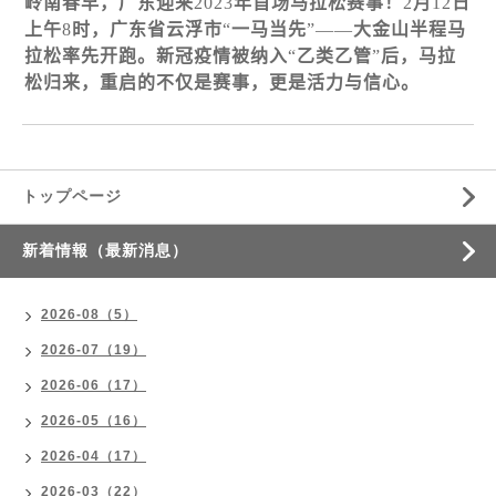
岭南春早，广
东
迎来
2023
年首
场马
拉松
赛
事！
2
月
12
日
上午
8
时
，广
东
省云浮市
“
一
马
当先
”——
大金山半程
马
拉松率先开跑。新冠疫情被
纳
入
“
乙
类
乙管
”
后，
马
拉
松
归
来，重启的不
仅
是
赛
事，更是活力与信心。
トップページ
新着情報（最新消息）
2026-08（5）
2026-07（19）
2026-06（17）
2026-05（16）
2026-04（17）
2026-03（22）