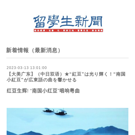
新着情報（最新消息）
2023-03-13 13:01:00
【大美广东】（中日双语）★“紅豆”は光り輝く！“南国
小紅豆”が広東語の曲を響かせる
红
豆生
辉
!
“
南国小
红
豆
”
唱响粤曲