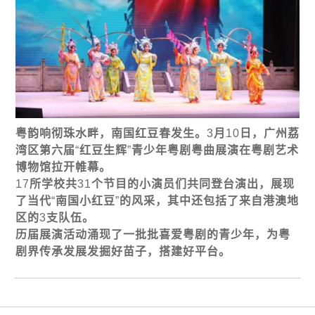
粤韵响
彻
珠水畔，南国
红
豆春
发
生。
3
月
10
日，广州荔
湾区第六届
“
红
豆生
辉
”
青少年粤
剧
粤曲展演在粤
剧艺术
博物
馆
拉开帷幕。
17
所学校共
31
个
节
目的小演
员们
共同登台演出，展
现
了当代
“
南国小
红
豆
”
的
风
采，其中
还
包括了来自港澳地
区的
3
支
队
伍。
历
届展演活
动
涌
现
了一批批喜
爱
粤
剧
的青少年，
为
粤
剧
界
传
承
发
展
发
掘好苗子，搭建好平台。