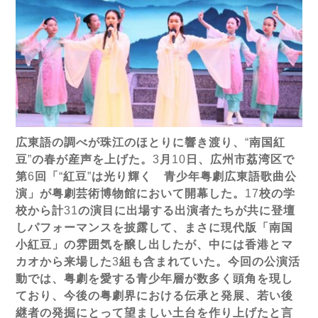
広東語の調べが珠江のほとりに響き渡り、
“
南国紅
豆
”
の春が産声を上げた。
3
月
10
日、広州市荔湾区で
第
6
回「
“
紅豆
”
は光り輝く 青少年粤劇広東語歌曲公
演」が粤劇芸術博物館において開幕した。
17
校の学
校から計
31
の演目に出場する出演者たちが共に登壇
しパフォーマンスを披露して、まさに現代版「南国
小紅豆」の雰囲気を醸し出したが、中には香港とマ
カオから来場した
3
組も含まれていた。今回の公演活
動では、粤劇を愛する青少年層が数多く頭角を現し
ており、今後の粤劇界における伝承と発展、若い後
継者の発掘にとって望ましい土台を作り上げたと言