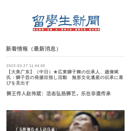
新着情報（最新消息）
2023-03-27 11:44:00
【大美广东】（中日）★広東獅子舞の伝承人、趙偉斌
氏：獅子芸の発揚目指し活動 無形文化遺産の伝承に喜
びを見出す
狮
王
传
人
赵伟
斌：活
态
弘
扬狮艺
，
乐
在非
遗传
承