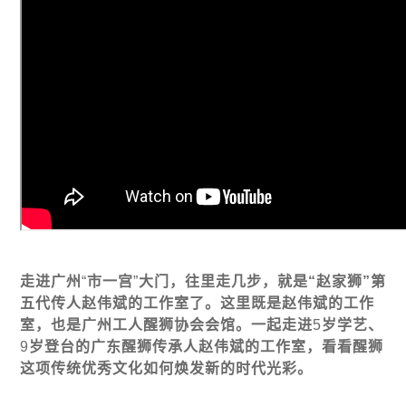
走
进
广州
“
市一
宫
”
大
门
，往里走几步，就是“
赵
家
狮
”第
五代
传
人
赵伟
斌的工作室了。
这
里既是
赵伟
斌的工作
室，也是广州工人醒
狮协
会会
馆
。一起走
进
5
岁
学
艺
、
9
岁
登台的广
东
醒
狮传
承人
赵伟
斌的工作室，看看醒
狮
这项传统优
秀文化如何
焕发
新的
时
代光彩。