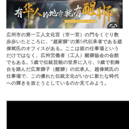
広州市の第一工人文化宮（市一宮）の門をくぐり数
歩歩いたところに、“趙家獅”の第
5
代伝承者である趙
偉斌氏のオフィスがある。ここは彼の仕事場という
だけではなく、広州労働者（工人）醒獅協会の会館
でもある。
5
歳で伝統芸能の世界に入り、
9
歳で初舞
台を踏んだ広東獅子（醒獅）の伝承人、趙偉斌氏の
仕事場で、この優れた伝統文化がいかに新たな時代
への輝きを放とうとしているのか見てみよう。