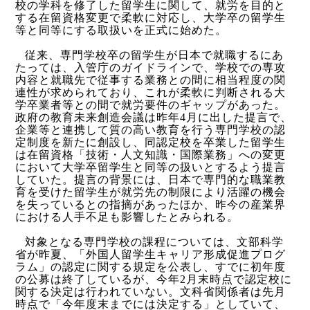
校の学科を修了した留学生に関して、就労を目的と
する在留資格変更で柔軟に対応し、大学卒の留学生
等と同等にする取扱いを正式に始めた。
従来、専門学校卒の留学生が日本で就職するにあ
たっては、入管庁のガイドラインで、学校での専攻
内容と就職先で従事する業務との間に相当程度の関
連性が求められており、これが柔軟に判断される大
学卒業者等との間で就労要件のギャップがあった。
政府の教育未来創造会議は昨年
4
月に出した提言で、
企業等と連携して質の高い教育を行う専門学校の認
定制度を新たに創設し、同認定校を卒業した留学生
は在留資格「技術・人文知識・国際業務」への変更
において大学卒留学生と同等の扱いとするよう提言
していた。提言の背景には、日本で専門的な職業教
育を受けた留学生が就労先の制限により活躍の機会
を失っているとの指摘があったほか、昨今の産業界
における人手不足も影響したとみられる。
対象となる専門学校の課程については、文部科学
省が昨夏、「外国人留学生キャリア形成促進プログ
ラム」の認定に関する規定を公表し、すでに初年度
の公募は終了しているが、今年
2
月末時点で認定校に
関する決定は行われていない。文科省関係者は先月
時点で「今年度末までには決定する」としていて、