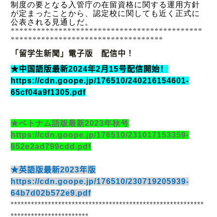
制度の要となる入管庁の在留資格に関する運用方針
が定まったことから、認定校に関しても近く正式に
公表される見通しだ。
********************************************
***********************************
「留学生新聞」電子版 配信中！
★中国語版最新
2024
年
2
月
15
号配信開始！
https://cdn.goope.jp/176510/240216154601-
65cf04a9f1305.pdf
★ベトナム語版最新
2023
年秋号
https://cdn.goope.jp/176510/231017153359-
652e2ad799cdd.pdf
★英語版最新
2023
年版
https://cdn.goope.jp/176510/230719205939-
64b7d02b572e9.pdf
*********************************************************
***********************