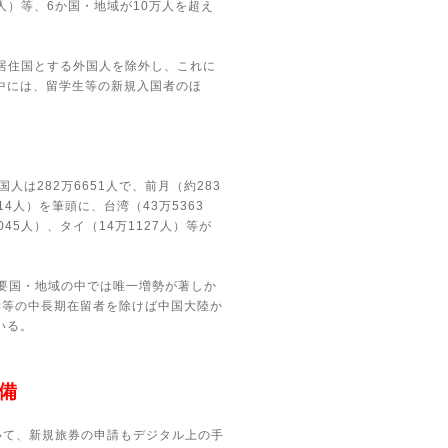
人）等、
6
か国・地域が
10
万人を超え
居住国とする外国人を除外し、これに
中には、留学生等の新規入国者のほ
国人は
282
万
6651
人で、前月（約
283
14
人）を筆頭に、台湾（
43
万
5363
045
人）、タイ（
14
万
1127
人）等が
要国・地域の中では唯一増勢が著しか
学等の中長期在留者を除けば中国大陸か
いる。
備
いて、新規旅券の申請もデジタル上の手