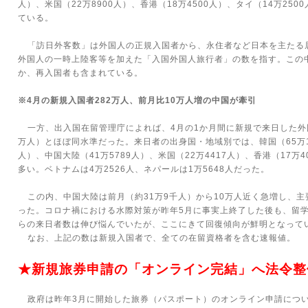
人）、米国（
22
万
8900
人）、香港（
18
万
4500
人）、タイ（
14
万
2500
ている。
「訪日外客数」は外国人の正規入国者から、永住者など日本を主たる
外国人の一時上陸客等を加えた「入国外国人旅行者」の数を指す。この
か、再入国者も含まれている。
※
4
月の新規入国者
282
万人、前月比
10
万人増の中国が牽引
一方、出入国在留管理庁によれば、
4
月の
1
か月間に新規で来日した外
万人）とほぼ同水準だった。来日者の出身国・地域別では、韓国（
65
万
人）、中国大陸（
41
万
5789
人）、米国（
22
万
4417
人）、香港（
17
万
4
多い。ベトナムは
4
万
2526
人、ネパールは
1
万
5648
人だった。
この内、中国大陸は前月（約
31
万
9
千人）から
10
万人近く急増し、主
った。コロナ禍における水際対策が昨年
5
月に事実上終了した後も、留
らの来日者数は伸び悩んでいたが、ここにきて回復傾向が鮮明となって
なお、上記の数は新規入国者で、全ての在留資格者を含む速報値。
★新規旅券申請の「オンライン完結」へ法令整
政府は昨年
3
月に開始した旅券（パスポート）のオンライン申請につ