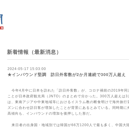
新着情報（最新消息）
2024-05-17 15:03:00
★インバウンド堅調 訪日外客数が2か月連続で300万人超え
今年
4
月中に日本を訪れた「訪日外客数」が、コロナ禍前の
2019
年同
ことが日本政府観光局（
JNTO
）のまとめで分かった。
300
万人超えは
3
は、東南アジアや中東地域等におけるイスラム教の断食明けで海外旅行
ズンに合わせ訪日客が増加したことが背景にあるとみている。同時期に
高傾向も、インバウンドの増加を後押しした形だ。
来日者の出身国・地域別では韓国が
66
万
1200
人で最も多く、中国大