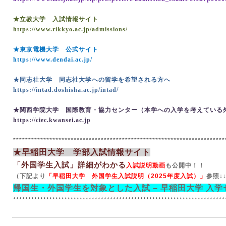
★立教大学 入試情報サイト
https://www.rikkyo.ac.jp/admissions/
★東京電機大学 公式サイト
https://www.dendai.ac.jp/
★同志社大学 同志社大学への留学を希望される方へ
https://intad.doshisha.ac.jp/intad/
★関西学院大学 国際教育・協力センター（本学への入学を考えている
https://ciec.kwansei.ac.jp
**********************************************************************
★早稲田大学 学部入試情報サイト
「外国学生入試」詳細がわかる
入試説明動画
も公開中！！
（下記より
「早稲田大学 外国学生入試説明（
2025
年度入試）」
参照↓
帰国生・外国学生を対象とした入試
–
早稲田大学
入学セ
**********************************************************************