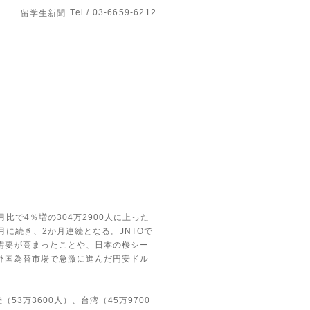
Tel / 03-6659-6212
留学生新聞
月比で
4
％増の
304
万
2900
人に上った
月に続き、
2
か月連続となる。
JNTO
で
需要が高まったことや、日本の桜シー
外国為替市場で急激に進んだ円安ドル
陸（
53
万
3600
人）、台湾（
45
万
9700