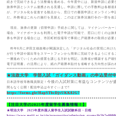
続きで完結できるよう法整備を進める。今年度中には、新規申請に必要
旅券申請とシステム連携される見通し。申請に際しての手数料は各都道
が、デジタル化を促進する観点から、窓口での書面申請とオンライン申
だ。外務省はこれらの施行を見据え、このほど旅券法施行令の一部を改
現在、旅券の更新（切替申請）手続きに関しては、マイナンバーカー
場合、マイナポータルを利用した電子申請が可能で、窓口に行くのは旅
券を申請する場合には、市区町村役場等で事前に戸籍謄本の取得が必要
昨年
6
月に岸田文雄政権が閣議決定した「デジタル社会の実現に向け
が行う申請や届出等をスマートフォンから簡単に完結できるようにする
一層進めていくための措置を講じる方針を明記。法務省が構築する戸籍
電子証明書」の活用により、紙の戸籍謄本貼付を省略する方向性が謳わ
**********************************************************************
★法政大学 学部入試「ガイダンス動画」の申込受付
今後の入試対策に有益なコンテンツが
日本語学校等教職員限定！
間もなく公開！配信申込は今すぐ↓↓まで‼
https://forms.gle/HapSTbcDjvUKK82G7
****************************************************
【注目大学の
2025
年度留学生募集情報！】
★明治大学
2025
年度外国人留学生入試試験科目・日程
https://www.meiji.ac.jp/cip/prospective/admission_exams/6t5h7p0000