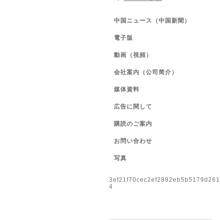
中国ニュース（中国新聞）
電子版
動画（視頻）
会社案内（公司简介）
媒体資料
広告に関して
購読のご案内
お問い合わせ
写真
3ef21f70cec2ef2892eb5b5179d26
4