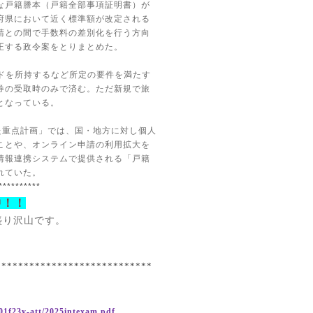
な戸籍謄本（戸籍全部事項証明書）が
府県において近く標準額が改定される
請との間で手数料の差別化を行う方向
正する政令案をとりまとめた。
ドを所持するなど所定の要件を満たす
券の受取時のみで済む。ただ新規で旅
となっている。
た重点計画」では、国・地方に対し個人
ことや、オンライン申請の利用拡大を
情報連携システムで提供される「戸籍
れていた。
**********
中！！
盛り沢山です。
****************************
01f23y-att/2025intexam.pdf