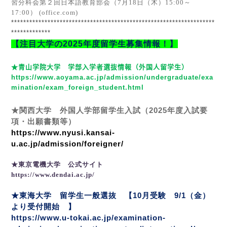
習分科会第２回日本語教育部会（7
月18
日（木）15:00
～
17:00
） (office.com)
*******************************************************************
*************
【注目大学の
2025
年度留学生募集情報！】
★青山学院大学 学部入学者選抜情報（外国人留学生）
https://www.aoyama.ac.jp/admission/undergraduate/exa
mination/exam_foreign_student.html
★関西大学 外国人学部留学生入試（
2025
年度入試要
項・出願書類等）
https://www.nyusi.kansai-
u.ac.jp/admission/foreigner/
★東京電機大学 公式サイト
https://www.dendai.ac.jp/
★東海大学 留学生一般選抜 【
10
月受験
9/1
（金）
より受付開始 】
https://www.u-tokai.ac.jp/examination-