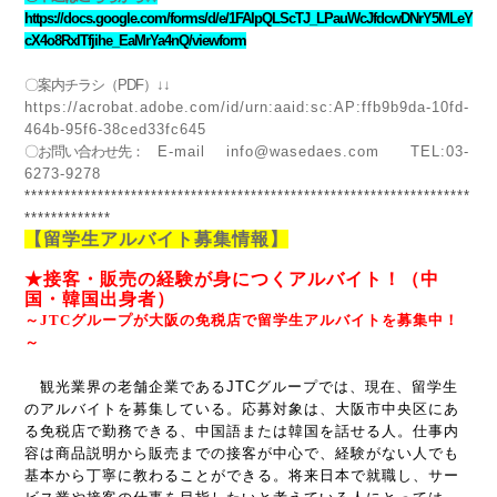
https://docs.google.com/forms/d/e/1FAIpQLScTJ_LPauWcJfdcwDNrY5MLeY
cX4o8RxITfjihe_EaMrYa4nQ/viewform
〇案内チラシ（
PDF
）↓↓
https://acrobat.adobe.com/id/urn:aaid:sc:AP:ffb9b9da-10fd-
464b-95f6-38ced33fc645
〇お問い合わせ先：
E-mail
info@wasedaes.com
TEL:03-
6273-9278
*******************************************************************
*************
【留学生アルバイト募集情報】
★接客・販売の経験が身につくアルバイト！（中
国・韓国出身者）
～
JTC
グループが大阪の免税店で留学生アルバイトを募集中！
～
観光業界の老舗企業である
JTC
グループでは、現在、留学生
のアルバイトを募集している。応募対象は、大阪市中央区にあ
る免税店で勤務できる、中国語または韓国を話せる人。仕事内
容は商品説明から販売までの接客が中心で、経験がない人でも
基本から丁寧に教わることができる。将来日本で就職し、サー