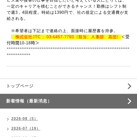
ビス業や接客の仕事を目指したいと考えている人にとっては、
一定のキャリアを積むことができるチャンス！勤務はシフト制
で週
3
，
4
回程度。時給は
1390
円で、社の規定による交通費が支
給される。
※希望者は下記まで連絡の上、面接時に履歴書を持参。
株式会社
JTC
：
03-6457-7793
（担当：人事部 高田）
＜受
付時間
10
‐
18
時＞
*******************************************************************
*************
トップページ
新着情報（最新消息）
2026-08（5）
2026-07（19）