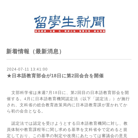
新着情報（最新消息）
2024-07-11 13:41:00
★日本語教育部会が18日に第2回会合を開催
文部科学省は来週
7
月
18
日に、第
2
回目の日本語教育部会を開
催する。
4
月に日本語教育機関認定法（以下「認定法」）が施行
され、文科省の総合教育政策局内に日本語教育課が置かれてか
ら初の会合となる。
認定法では認定を受けようとする日本語教育機関に対し、教
員体制や教育課程等に関し求める基準を文科省令で定めると規
定しており、この基準の制定や改廃にあたっては審議会の意見