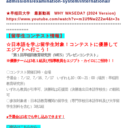
admissions/examination-system/international/
★早稲田大学 最新動画
WHY WASEDA? (2024 Version)
https://www.youtube.com/watch?v=m1U9Nw2Z2w4&t=3s
*******************************************************************
*************
【留学生コンテスト情報】
☆日本語を学ぶ留学生対象！コンテストに優勝して
エジプトへ行こう！
「第１回早稲田教育研究所（
WES
）プレゼンコンテスト」
※優勝チームは
3
名１組及び指導教員をエジプト・カイロにご招待！！
〇コンテスト開催日時・会場
予選会：
7
／
12
、
7
／
16
、
7
／
17
いずれも
10
：
00
～
21
：
00
（場所：早稲田
教育研究所）
いずれも教員が引率可、決勝戦は応援団（決勝進出日本語学校生）の観戦
可
〇参加対象者：日本語教育機関の留学生（専門学校日本語学科及び大学留
学生別科を含む）
3
名
1
組
●予選会は
1
名でも申し込みできます！
〇申込はこちらから↓↓