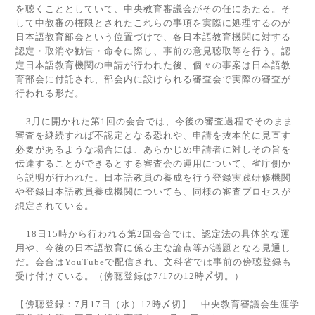
を聴くこととしていて、中央教育審議会がその任にあたる。そ
して中教審の権限とされたこれらの事項を実際に処理するのが
日本語教育部会という位置づけで、各日本語教育機関に対する
認定・取消や勧告・命令に際し、事前の意見聴取等を行う。認
定日本語教育機関の申請が行われた後、個々の事案は日本語教
育部会に付託され、部会内に設けられる審査会で実際の審査が
行われる形だ。
3
月に開かれた第
1
回の会合では、今後の審査過程でそのまま
審査を継続すれば不認定となる恐れや、申請を抜本的に見直す
必要があるような場合には、あらかじめ申請者に対しその旨を
伝達することができるとする審査会の運用について、省庁側か
ら説明が行われた。日本語教員の養成を行う登録実践研修機関
や登録日本語教員養成機関についても、同様の審査プロセスが
想定されている。
18
日
15
時から行われる第
2
回会合では、認定法の具体的な運
用や、今後の日本語教育に係る主な論点等が議題となる見通し
だ。会合は
YouTube
で配信され、文科省では事前の傍聴登録も
受け付けている。（傍聴登録は
7/17
の
12
時〆切。）
【傍聴登録：7
月17
日（水）12
時〆切】 中央教育審議会生涯学