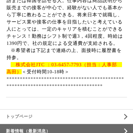
語または韓国を話せる人。仕事内容は商品説明から
販売までの接客が中心で、経験がない人でも基本か
ら丁寧に教わることができる。将来日本で就職し、
サービス業や接客の仕事を目指したいと考えている
人にとっては、一定のキャリアを積むことができる
チャンス！勤務はシフト制で週
3
，
4
回程度。時給は
1390
円で、社の規定による交通費が支給される。
※希望者は下記まで連絡の上、面接時に履歴書を
持参。
株式会社
JTC
：
03-6457-7793
（担当：人事部
高田）
＜受付時間
10
‐
18
時＞
********************************************
************************************
トップページ
新着情報（最新消息）