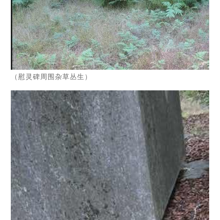
（慰灵碑周围杂草丛生）