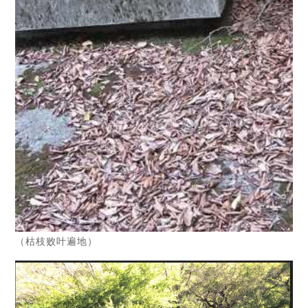
（枯枝败叶遍地）