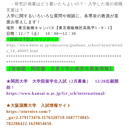
・研究計画書はどう書いたらよいの？・入学した後の就職
支援は？
入学に関するいろいろな質問や相談に、各専攻の教員が直
接お答えします！
場所：東京板橋キャンパス【東京都板橋区高島平
1
－
9
－
1
】
日時：
12
／
7
（土）
10
：
00
～
12
：
30
・詳細は下記よりリンク↙↙
https://www.daito.ac.jp/education/graduate_school/news/detail
s_14_40095.html
**************************************************
******************************
【首都圏・関西圏 主要大学の留学生募集情報】
★関西大学 大学院留学生入試（
2
月募集）
12/20
出願開
始！
https://www.kansai-u.ac.jp/Gr_sch/international/
★大阪国際大学 入試情報サイト
https://oiuvoice.com/?
_ga=2.179173476.1176320719.1687774045-
782206422.1629854656