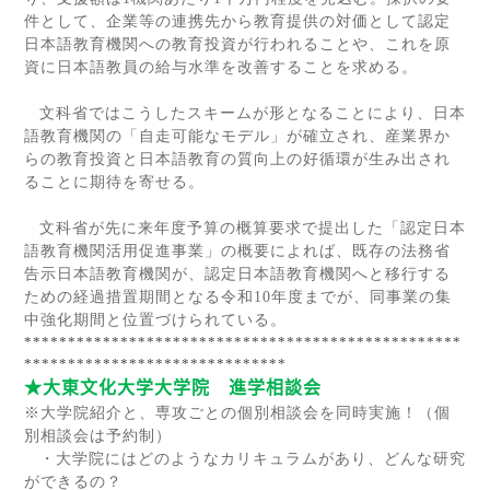
件として、企業等の連携先から教育提供の対価として認定
日本語教育機関への教育投資が行われることや、これを原
資に日本語教員の給与水準を改善することを求める。
文科省ではこうしたスキームが形となることにより、日本
語教育機関の「自走可能なモデル」が確立され、産業界か
らの教育投資と日本語教育の質向上の好循環が生み出され
ることに期待を寄せる。
文科省が先に来年度予算の概算要求で提出した「認定日本
語教育機関活用促進事業」の概要によれば、既存の法務省
告示日本語教育機関が、認定日本語教育機関へと移行する
ための経過措置期間となる令和
10
年度までが、同事業の集
中強化期間と位置づけられている。
**************************************************
******************************
★大東文化大学大学院 進学相談会
※大学院紹介と、専攻ご
との個別相談会を同時実施！（個
別相談会は予約制）
・大学院にはどのようなカリキュラムがあり、どんな研究
ができるの？