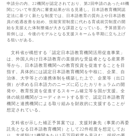
申請分の内、
22
機関が認定されており、第
2
回申請のあった
48
機
関について年度内に審査結果が出る見通し。日本語教育機関認
定法に基づく新たな制度では、日本語教育の質向上や日本語教
員の処遇改善を始め、技能実習制度に代わる育成就労制度の開
始を見据えた体制整備が大きな課題となっている。予算措置の
前倒しは、今後のモデルとなる支援スキームを早期に立ち上げ
る狙いがある。
文科省が構想する「認定日本語教育機関活用促進事業」
は、外国人向け日本語教育の直接的な受益者となる産業界
等から、日本語教育機関への教育投資を促進することを目
指す。具体的には認定日本語教育機関を中核に、企業、自
治体、大学等との連携体制を構築した上で、企業等（出口
側）が求める日本語力のニーズに応じたカリキュラムの開
発や、教育投資を促進するスキーム確立等を国が支援。全
体の統括機関がコーディネートする形で、認定日本語教育
機関と連携機関による取り組みを財政的に支援することが
想定されている。
文科省が示した補正予算案では、支援対象先（事業の再委
託先となる日本語教育機関）として
22
件程度を想定してお
り、支援額は
1
機関あたり
1
千万円程度を見込む。採択の要