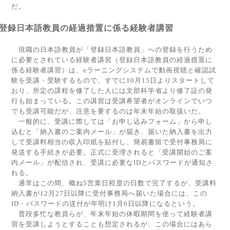
だ。
登録日本語教員の経過措置に係る経験者講習
現職の日本語教員が「登録日本語教員」への登録を行うため
に必要とされている経験者講習（登録日本語教員の経過措置に
係る経験者講習）は、
e
ラーニングシステムで動画視聴と確認試
験を受講・受験するもので、すでに
10
月
15
日よりスタートして
おり、所定の課程を修了した人には文部科学省より修了証の発
行も始まっている。この講習は受講希望者がオンラインでいつ
でも受講可能だが、注意を要するのは年末年始の取扱いだ。
一般的に、受講に際しては「お申し込みフォーム」から申し
込むと「納入書のご案内メール」が届き、届いた納入書を出力
して受講料相当の収入印紙を貼付し、簡易書留で受付事務局に
発送する手続きが必要。正式に受理されると「受講開始のご案
内メール」が配信され、受講に必要な
ID
とパスワードが通知さ
れる。
通常はこの間、概ね
5
営業日程度の日数で完了するが、受講料
納入書が
12
月
27
日以降に受付事務局へ届いた場合には、この
ID
・パスワードの送付が年明け
1
月
6
日以降になるという。
普段多忙な教員らが、年末年始の休暇期間を使って経験者講
習を受講しようとすることも想定されるが、この場合にはあら