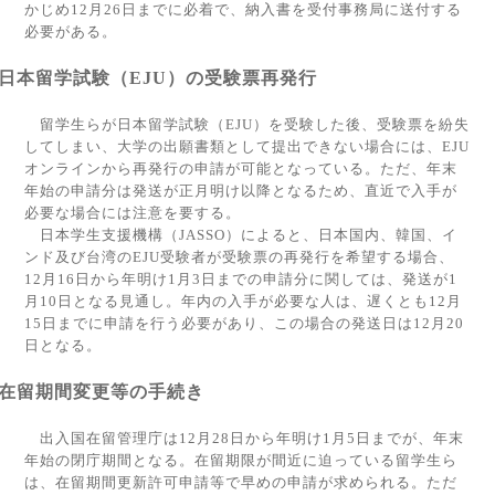
かじめ
12
月
26
日までに必着で、納入書を受付事務局に送付する
必要がある。
日本留学試験（
EJU
）の受験票再発行
留学生らが日本留学試験（
EJU
）を受験した後、受験票を紛失
してしまい、大学の出願書類として提出できない場合には、
EJU
オンラインから再発行の申請が可能となっている。ただ、年末
年始の申請分は発送が正月明け以降となるため、直近で入手が
必要な場合には注意を要する。
日本学生支援機構（
JASSO
）によると、日本国内、韓国、イ
ンド及び台湾の
EJU
受験者が受験票の再発行を希望する場合、
12
月
16
日から年明け
1
月
3
日までの申請分に関しては、発送が
1
月
10
日となる見通し。年内の入手が必要な人は、遅くとも
12
月
15
日までに申請を行う必要があり、この場合の発送日は
12
月
20
日となる。
在留期間変更等の手続き
出入国在留管理庁は
12
月
28
日から年明け
1
月
5
日までが、年末
年始の閉庁期間となる。在留期限が間近に迫っている留学生ら
は、在留期間更新許可申請等で早めの申請が求められる。ただ