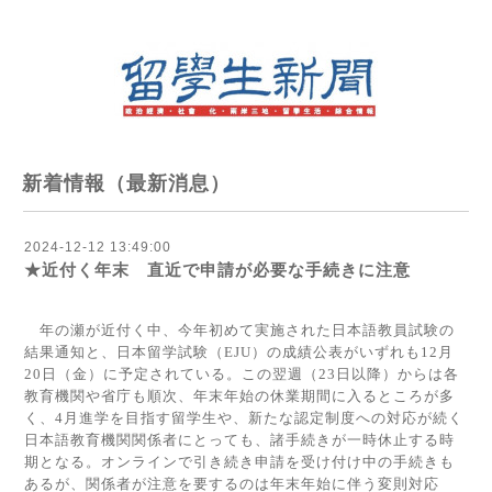
新着情報（最新消息）
2024-12-12 13:49:00
★近付く年末 直近で申請が必要な手続きに注意
年の瀬が近付く中、今年初めて実施された日本語教員試験の
結果通知と、日本留学試験（
EJU
）の成績公表がいずれも
12
月
20
日（金）に予定されている。この翌週（
23
日以降）からは各
教育機関や省庁も順次、年末年始の休業期間に入るところが多
く、
4
月進学を目指す留学生や、新たな認定制度への対応が続く
日本語教育機関関係者にとっても、諸手続きが一時休止する時
期となる。オンラインで引き続き申請を受け付け中の手続きも
あるが、関係者が注意を要するのは年末年始に伴う変則対応