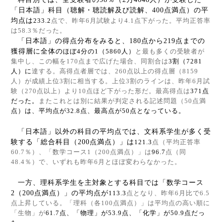
「日本語」科目（聴解・聴読解及び読解、
400
点満点）の平
均点は
233.2
点で、昨年
6
月試験より
4.1
点下がった。平均正答率
は
58.3
％だった。
「日本語」の得点分布をみると、
180
点から
219
点までの
獲得層に全体の
ほぼ
4
分の
1
（
5860
人）
と最も多くの受験者が
集中し、この幅を
170
点まで広げた場合、同割合は
3
割（
7281
人）に
達する。高得点者層では、
260
点以上の得点層（
8159
人）が成績上位
3
割に相当する。上位
3
割のラインは、昨年
6
月試
験（
270
点以上）より
10
点ほど下がった形だ。最高得点は
371
点
だった。
またこれとは別に結果が判定される記述問題（
50
点満
点）は、平均点が
32.8
点、最高点が
50
点となっている。
「日本語」以外の科目の平均点では、文科系学生が多く受
験する「総合科目（
200
点満点）」は
121.3
点（平均正答率
60.7
％）、「数学コース
1
（
200
点満点）」は
96.7
点（同
48.4
％）で、いずれも昨年
6
月とほぼ変わらなかった。
一方、理科系学生を主対象とする科目では「数学コース
2
（
200
点満点）」の平均点が
113.3
点となり、昨年
6
月比で
6.5
点上昇している。「理科（各
100
点満点）」は平均点の高い順に
「生物」が
61.7
点、「物理」が
53.9
点、「化学」が
50.9
点だっ