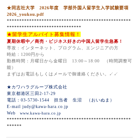
★同志社大学
2026
年度 学部外国人留学生入学試験要項
2026_youkou.pdf
**************************************************
******************************
★留学生アルバイト募集情報！
夏期休暇中／商売・ビジネス好きの中国人留学生急募！
専攻：インターネット、プログラム、エンジニアの方
時給：
1200
円から
勤務時間：月曜日から金曜日
13:00
～
18:00
（時間調整可
能）
まずはお電話もしくはメールで御連絡ください。↙↙
★カワハラグループ株式会社
東京都港区三田
2-17-29
電話：
03-5730-1544
担当者 生沼 （おいぬま）
E-mail
judy@kawa-hara.co.jp
Web
www.kawa-hara.co.jp
**************************************************
******