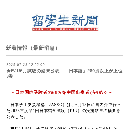
新着情報（最新消息）
2025-07-23 12:52:00
★EJU6月試験の結果公表 「日本語」260点以上が上位
3割
～日本国内受験者の
68
％を中国出身者が占める～
日本学生支援機構（
JASSO
）は、
6
月
15
日に国内外で行っ
た
2025
年度第
1
回日本留学試験（
EJU
）の実施結果の概要を
公表した。
科目別では、全受験者の
98
％（
2
万
4648
人）が受験した