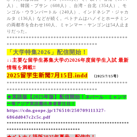
人）、韓国・プサン（
608
人）、台湾・台北（
354
人）、モ
ンゴル・ウランバートル（
240
人）、インドネシア・ジャカ
ルタ（
136
人）などが続く。ベトナムはハノイとホーチミン
の両都市を合わせ
160
人、ミャンマー・ヤンゴンは
54
人止ま
りだった。
********************************************
*********************************
「大学特集
2026
」配信開始！
↓↓主要な留学生募集大学の
2026
年度留学生入試 最新
情報を満載‼
2025
留学生新聞
7
月
15
日
.indd
（
2025/7/15
号）
********************************************
*********************************
★英語版【
2025
年版】配信開始！
ネパール・ミャンマ
ー等アジア英語圏出身者要注目！
https://cdn.goope.jp/176510/250709111327-
686dd047c2c5c.pdf
**************************************************
******************************
★ベトナム語版
2025
年夏号 配信中！