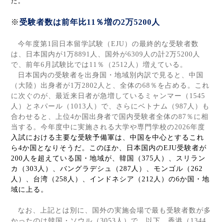
た。
※
受験者数は前年比
11
％増の
2
万
5200
人
今年度第
1
回日本留学試験（
EJU
）の最終的な受験者数
は、日本国内が
1
万
8891
人、国外が
6309
人の計
2
万
5200
人
で、前年
6
月試験比では
11
％（
2512
人）増えている。
日本国内の受験者を出身国・地域別内訳で見ると、中国
（大陸）出身者が
1
万
2802
人と、全体の
68
％を占める。これ
に次ぐのが、最近来日者が急増しているミャンマー（
1545
人）とネパール（
1013
人）で、さらにベトナム（
987
人）も
合わせると、上位
4
か国出身者で国内受験者全体の
87
％に相
当する。今年度中に実施される大学や専門学校の
2026
年度
入試における主要な受験予備軍は、中国を中心とするこれ
ら
4
か国となりそうだ。このほか、日本国内の
EJU
受験者が
200
人を超えている国・地域が、韓国（
375
人）、スリラン
カ（
303
人）、バングラデシュ（
287
人）、モンゴル（
262
人）、台湾（
258
人）、インドネシア（
212
人）の
6
か国・地
域に上る。
なお、上記とは別に、国外の実施会場で最も受験者数が多
かったのは韓国・ソウル（
3053
人）で、以下、香港（
1344