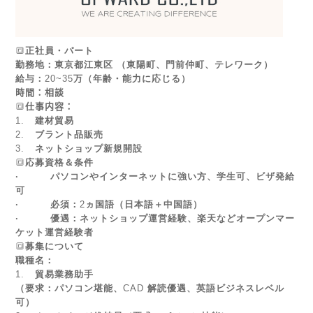
🔳
正社員・パート
勤務地：東京都江東区
（東陽町、門前仲町、テレワーク）
給与：
20~35
万（年齢・能力に応じる）
時間：相談
🔳
仕事内容：
1.
建材貿易
2.
ブラント品販売
3.
ネットショップ新規開設
🔳
応募資格＆条件
·
パソコンやインターネットに強い方、学生可、ビザ発給
可
·
必須：
2
ヵ国語（日本語＋中国語）
·
優遇：ネットショップ運営経験、楽天などオープンマー
ケット運営経験者
🔳
募集について
職種名：
1.
貿易業務助手
（要求：パソコン堪能、
CAD
解読優遇、英語ビジネスレベル
可）