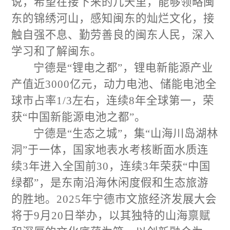
说，希望在接下来的几天里，能够领略闽
东的锦绣河山，感知闽东的灿烂文化，接
触自强不息、勤劳善良的闽东人民，深入
学习和了解闽东。
宁德是“锂电之都”，锂电新能源产业
产值近
3000
亿元，动力电池、储能电池全
球市占率
1/3
左右，连续
8
年全球第一，荣
获“中国新能源电池之都”。
宁德是“生态之城”，集“山海川岛湖林
洞”于一体，国家地表水考核断面水质连
续
3
年进入全国前
30
，连续
3
年荣获“中国
绿都”，是东南沿海休闲度假和生态旅游
的胜地。
2025
年宁德市文旅经济发展大会
将于
9
月
20
日举办，以其独特的山海禀赋