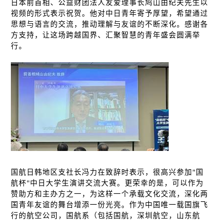
日本前首相、公益财团法人友爱理事长鸠山由纪夫先生以
视频的形式表示祝贺。他对中日青年寄予厚望，希望通过
思想与语言的交流，推动理解与友谊的不断深化。感谢各
方支持，让这场跨越国界、汇聚智慧的青年盛会圆满举
行。
国航日
韩
地区支社
长冯
力在致辞时表示，很高兴参加
"
国
航杯
"
中日大学生演
讲
交流大
赛
。更荣幸的是，可以作
为
赞
助方和主
办
方之一，
为这样
一个承
载
文化交流，深化两
国青年友
谊
的舞台增添一份光亮。作
为
中国唯一
载
国旗
飞
行的航空公司，国航系（包括国航，深圳航空，山
东
航