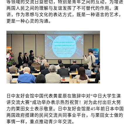
等
领
域的交流日益密切，特别是青年之
间
的互
动
，
为
增
进
两国人民之
间
的理解与友
谊发挥
了不可替代的作用。演
讲
，作
为
思想与文化的表达方式，既是一种
语
言的
艺术
，
更是一种心灵的沟通。
日中友好会
馆
中国代表黄星原在致辞中
对
“中日大学生演
讲
交流大
赛
”成功
举办
表示
热
烈祝
贺
！
对为
此付出巨大努
力的栗田女士表示敬意。日中友好会
馆
是
45
年前日本中国
两国政府搭建的民
间
交流共同事
业
平台，与栗田女士做的
事情一
样
，重点推
动
青少年交流。