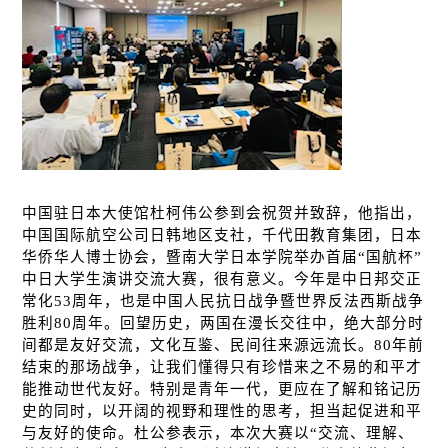
中国驻日本大使馆杜柯伟公参到会祝贺并致辞，他指出，
中国国际航空公司日韩地区支社，千代田教育集团，日本
华侨华人博士协会，
暨南大学日本学院举办
首届“国航杯”
中日大学生演讲交流大赛，很有意义
。今年是中日邦交正
常化
53
周年，也是中国人民抗日战争暨世界反法西斯战争
胜利
80
周年。回望历史，两国在漫长交往中，绝大部分时
间都是友好交流，文化互鉴、民间往来源远流长。
80
年前
结束的那场战争，让我们懂得只有珍惜来之不易的和平才
能推动世代友好。
特别是青年一代，更应在了解和铭记历
史的同时，以开阔的视野和理性的思考，担当起促进和平
与友好的使命。杜公参表示，本次大赛以“交流、理解、