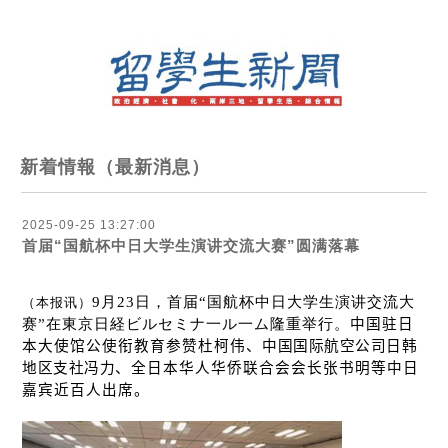
新着情報（最新消息）
2025-09-25 13:27:00
首届“国航杯中日大学生演讲交流大赛”圆满落幕
9
月
23
日，首届“国航杯中日大学生演
讲
交流大
（本
报讯
）
赛
”在東京日経ビルセミナ一ル一ム隆重
举
行。
中国驻日
本大使馆公使衔教育参赞
杜柯伟、
中国国际航空公司日韩
地区支社冯力
、全日本
华
人
华侨联
合会会
长张书
明等中日
嘉宾近百人出席。