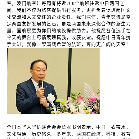
空，澳门航空）每周有将近
700
个航班往返中日两国之
间
。我
们
不
仅为
旅客提供出行服
务
，更担
负
着促
进
两国文
化交流和人文交往的企
业责
任。我
们
深信，青年交流是奠
定两国友好
发
展的基石，更是两国未来深化合作的新生力
量，国航愿意
为
你
们
的成
长
提供助力。他祝愿各位
选
手在
今天的舞台上尽情展
现
真我，收
获
友
谊
。祝愿中日青年携
手共
进
，就像一架
满载
希望的航班，奔向更广
阔
的天空！
全日本
华
人
华侨联
合会会
长张书
明表示，中日一衣
带
水，
文化相通，
历
史悠久。多年来，两国在
经济
、科技、教育