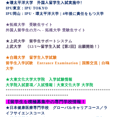
★環太平洋大学 外国人留学生入試実施中！
IPU
東京：
IPU TOKYO
IPU
岡山：
IPU
・環太平洋大学 | 4
年後に責任をもつ大学
★拓殖大学 受験生サイト
外国人留学生の方へ -
拓殖大学
受験生サイト
★上武大学 留学生サポートシステム
上武大学
（
12/1
～留学生入試【第
2
回】出願開始！）
★白鴎大学 留学生入学試験
留学生入学試験 Entrance Examination
｜国際交流｜白鴎
大学
★大東文化大学大学院 入学試験情報
大学院入試要項／入試情報｜大東文化大学 大学院
**************************************************
******************************
【留学生を積極募集中の専門学校情報！
★日本健康医療専門学校 グローバルキャリアコース／ラ
イフサイエンスコース