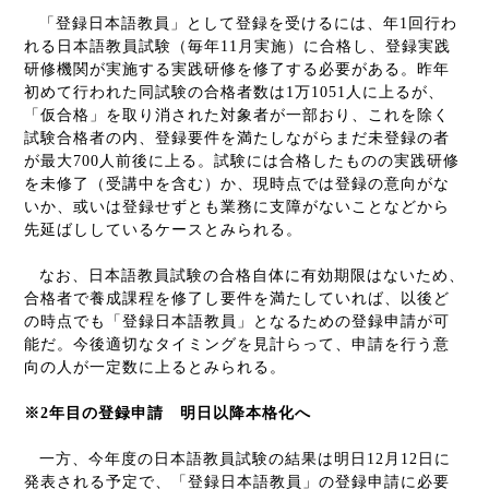
「登録日本語教員」として登録を受けるには、年
1
回行わ
れる日本語教員試験（毎年
11
月実施）に合格し、登録実践
研修機関が実施する実践研修を修了する必要がある。昨年
初めて行われた同試験の合格者数は
1
万
1051
人に上るが、
「仮合格」を取り消された対象者が一部おり、これを除く
試験合格者の内、登録要件を満たしながらまだ未登録の者
が最大
700
人前後に上る。試験には合格したものの実践研修
を未修了（受講中を含む）か、現時点では登録の意向がな
いか、或いは登録せずとも業務に支障がないことなどから
先延ばししているケースとみられる。
なお、日本語教員試験の合格自体に有効期限はないため、
合格者で養成課程を修了し要件を満たしていれば、以後ど
の時点でも「登録日本語教員」となるための登録申請が可
能だ。今後適切なタイミングを見計らって、申請を行う意
向の人が一定数に上るとみられる。
※
2
年目の登録申請 明日以降本格化へ
一方、今年度の日本語教員試験の結果は明日
12
月
12
日に
発表される予定で、「登録日本語教員」の登録申請に必要