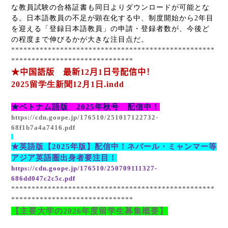
な教員試験の合格証書も同日よりダウンロードが可能とな
る。日本語教員の不足が顕在化する中、制度開始から
2
年目
を迎える「登録日本語教員」の申請・登録者数が、今後ど
の程度まで伸びるかが大きな注目点だ。
**************************************************
******************************
★中国語版 最新
12
月
1
日号配信中！
2025
留学生新聞
12
月
1
日
.indd
★ベトナム語版
2025
年秋号 配信中！
https://cdn.goope.jp/176510/251017122732-
68f1b7a4a7416.pdf
★英語版【
2025
年版】配信中！ネパール・ミャンマー等
アジア英語圏出身者要注目！
https://cdn.goope.jp/176510/250709111327-
686dd047c2c5c.pdf
**************************************************
******************************
【主要大学の
2026
年度留学生募集概要】