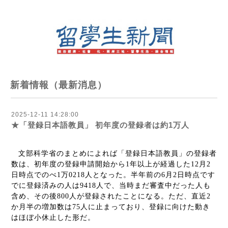
新着情報（最新消息）
2025-12-11 14:28:00
★「登録日本語教員」 初年度の登録者は約1万人
文部科学省のまとめによれば「登録日本語教員」の登録者
数は、初年度の登録申請開始から
1
年以上が経過した
12
月
2
日時点でのべ
1
万
0218
人となった。半年前の
6
月
2
日時点です
でに登録済みの人は
9418
人で、当時まだ審査中だった人も
含め、その後
800
人が登録されたことになる。ただ、直近
2
か月半の増加数は
75
人に止まっており、登録に向けた動き
はほぼ小休止した形だ。