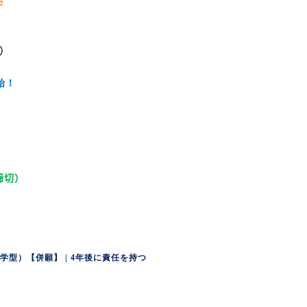
学
）
始！
締切）
学型）【併願】 | 4
年後に責任を持つ