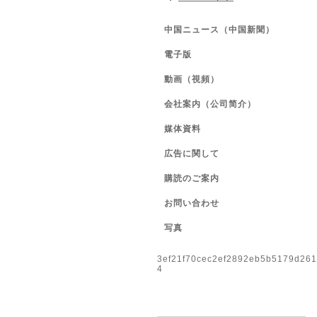
中国ニュース（中国新聞）
電子版
動画（視頻）
会社案内（公司简介）
媒体資料
広告に関して
購読のご案内
お問い合わせ
写真
3ef21f70cec2ef2892eb5b5179d26
4