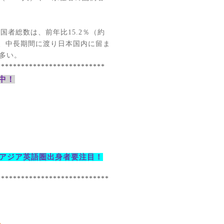
入国者総数は、前年比
15.2
％（約
、中長期間に渡り日本国内に留ま
多い。
***************************
中！
アジア英語圏出身者要注目！
****************************