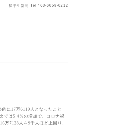
Tel / 03-6659-6212
留学生新聞
終的に
17
万
6119
人となったこと
比では
5.4
％の増加で、コロナ禍
16
万
7128
人を
9
千人ほど上回り、