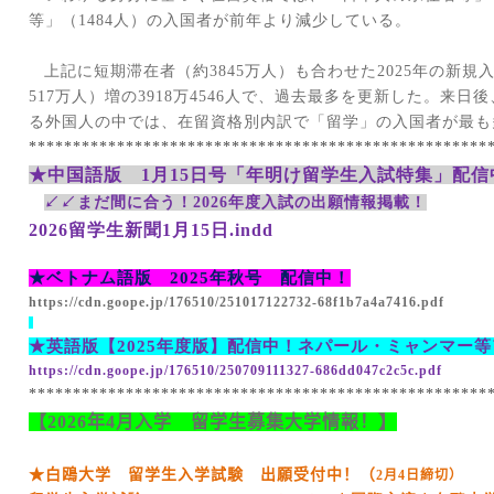
等」（
1484
人）の入国者が前年より減少している。
上記に短期滞在者（約
3845
万人）も合わせた
2025
年の新規
517
万人）増の
3918
万
4546
人で、過去最多を更新した。来日後
る外国人の中では、在留資格別内訳で「留学」の入国者が最も
****************************************************
★中国語版
1
月
15
日号「年明け留学生入試特集」配信
↙↙まだ間に合う！
2026
年度入試の出願情報掲載！
2026
留学生新聞
1
月
15
日
.indd
★ベトナム語版
2025
年秋号 配信中！
https://cdn.goope.jp/176510/251017122732-68f1b7a4a7416.pdf
★英語版【
2025
年度版】配信中！ネパール・ミャンマー等
https://cdn.goope.jp/176510/250709111327-686dd047c2c5c.pdf
****************************************************
【
2026
年
4
月入学 留学生募集大学情報！】
★白鴎大学 留学生入学試験 出願受付中！（
2
月
4
日締切）