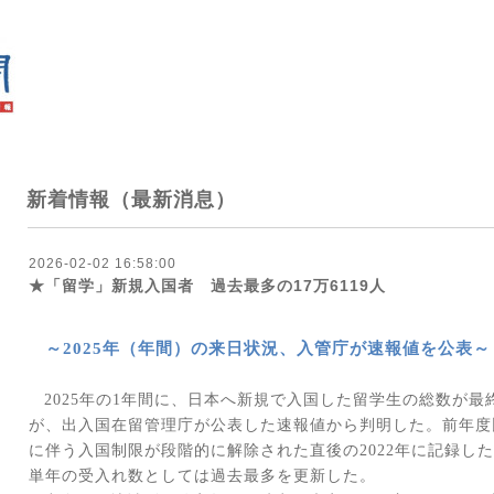
新着情報（最新消息）
2026-02-02 16:58:00
★「留学」新規入国者 過去最多の17万6119人
～
2025
年（年間）の来日状況、入管庁が速報値を公表～
2025
年の
1
年間に、日本へ新規で入国した留学生の総数が最
が、出入国在留管理庁が公表した速報値から判明した。前年度
に伴う入国制限が段階的に解除された直後の
2022
年に記録した
単年の受入れ数としては過去最多を更新した。