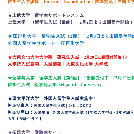
留学生入学試験 Entrance Examination
｜国際交流｜白鴎大
★上武大学 留学生サポートシステム
上武大学
（留学生入試【
最終
】
2
月
2
日より出願受付開始！
★江戸川大学 留学生入試（
2
期）
2
月
9
日より出願受付開
外国人留学生サポート｜江戸川大学
★大東文化大学大学院 研究生入試
2
月
20
日出願受付開始！）
大学院入試要項／入試情報｜大東文化大学 大学院
★聖学院大学 留学生入試【第
3
回】：出願受付中！
(2
月
12
日
留学生入試 |
聖学院大学 Seigakuin University
★環太平洋大学 外国人留学生入試実施中！
▶
IPU
東京：
外国人留学生入試 | IPU TOKYO
▶
IPU
岡山：
入試要項
–外国人留学生入試（1
年次入学型/2
・3
年次編入
大学！受験生サイト
★拓殖大学 受験生サイト