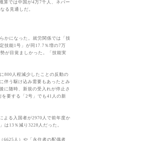
概算では中国が
4
万
7
千人、ネパー
となる見通しだ。
らかになった。就労関係では「技
定技能
1
号」が同
17.7
％増の
7
万
増勢が目覚ましかった。「技能実
に
800
人程減少したことの反動の
に伴う駆け込み需要もあったとみ
後に随時、新規の受入れが停止さ
術を要する「
2
号」でも
41
人の新
による入国者が
2970
人で前年度か
」は
13
％減り
3228
人だった。
（
6625
人）や「永住者の配偶者