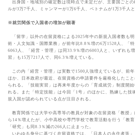
出身国・地域別の確定数は現時点で未定だが、主要国ごとの
ルが
3
万
7
千人、ミャンマーが
1
万
6
千人、ベトナムが
1
万
3
千人
※就労関係で入国者の増加が顕著
「留学」以外の在留資格による
2025
年中の新規入国者数も明
術・人文知識・国際業務」が前年比
8.8
％増の
6
万
1528
人、「特
6063
人、「経営・管理」は同
33.9
％増の
6003
人と、いずれも
習」も
15
万
7217
人で、同
6.3
％増えている。
この内「経営・管理」は実数で
1500
人強増えているが、前年
ほか、日本政府が最近、在留資格の申請要件を厳格化したこと
られる。「技能実習」は再来年度からの「育成就労」制度開始
れる。また「特定技能」は今回「
1
号」のほかに、熟練した技
規入国が認められている点が注目される。
教育関係では大学や高専等の教員が対象の在留資格「教授」
ら
14
％増えたが、小中高校や専門学校で教育活動を行う「教育
「研究」も同
8.3
％減の
266
人に止まった。
いわゆる身分に基づく在留資格では、「日本人の永住者等」