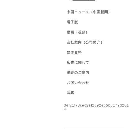
中国ニュース（中国新聞）
電子版
動画（視頻）
会社案内（公司简介）
媒体資料
広告に関して
購読のご案内
お問い合わせ
写真
3ef21f70cec2ef2892eb5b5179d26
4