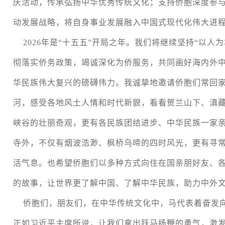
庆活动，传承弘扬中华优秀传统文化；支持侨胞深度参与
动发展战略，将自身事业发展融入中国式现代化伟大进
2026
年是“十五五”开局之年。我们将继续坚持“以人
彻落实侨务政策，竭诚深化为侨服务，共同画好海内外
华民族伟大复兴的磅礴伟力。我诚挚地邀请侨胞们常回
河，感受各地风土人情和时代新貌，看看贺兰山下、滇
峡谷的壮丽奇观，更有各民族团结进步、中华民族一家
寺外，不仅有烟波浩渺、枫桥乌啼的四时风光，更有寻
活气息。也希望侨胞们以多种方式向住在国亲朋好友、
的故事，让世界更了解中国、了解中华民族，助力中外
侨胞们，朋友们，在中华传统文化中，马代表着奋发
正如习近平主席所说，让我们拿出跃马扬鞭的勇气，激