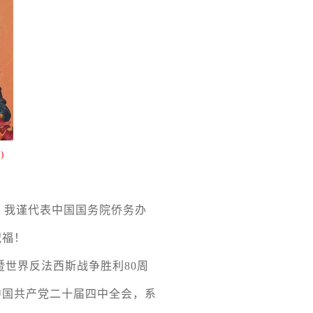
)
，我谨代表中国国务院侨务办
祝福！
暨世界反法西斯战争胜利
80
周
中国共产党二十届四中全会，系