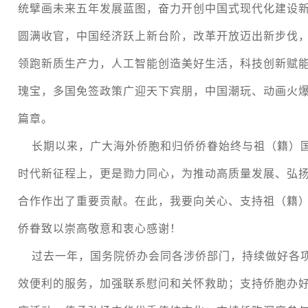
统擘画未来五年发展蓝图，奋力开创中国式现代化建设新
圆满收官，中国经济跃上新台阶，改革开放迈出新步伐
领跑新质生产力，人工智能创造美好生活，科技创新赋
瑰宝，多国免签政策广迎天下宾朋，中国潮玩、动画火
篇章。
长期以来，广大海外侨胞和归侨侨眷始终与祖（籍）
时代新征程上，更是勠力同心，为推动高质量发展、弘
合作作出了重要贡献。在此，我要向关心、支持祖（籍
侨眷致以崇高敬意和衷心感谢！
过去一年，国务院侨办会同各涉侨部门，持续做好各
效便利的服务，加强联系慰问和关怀救助；支持侨胞办