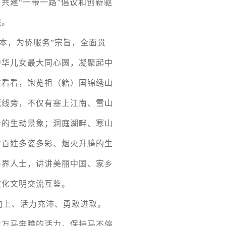
共建“一带一路”倡议和创新驱
程。
为本，为侨服务”宗旨，全面贯
中华儿女最大同心圆，凝聚起中
家看看，饱览祖（籍）国锦绣山
藏线旁，不仅有塞上江南、雪山
亲的生动景象；洞庭湖畔、寒山
常百姓多姿多彩、烟火升腾的生
各界人士，讲讲美丽中国、家乡
文化文明交流互鉴。
向上、活力充沛、勇敢进取。
发万马奔腾的活力，保持马不停