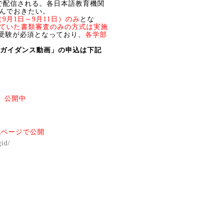
で配信される。各日本語教育機関
んでおきたい。
（
9
月
1
日～
9
月
11
日）のみ
とな
ていた書類審査のみの方式は実施
受験が必須となっており、
各学部
ガイダンス動画」の申込は下記
画
公開中
記ページで公開
gid/