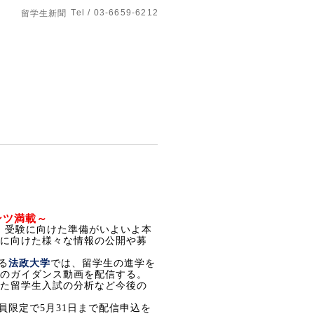
Tel / 03-6659-6212
留学生新聞
ンツ満載～
、受験に向けた準備がいよいよ本
に向けた様々な情報の公開や募
る
法政大学
では、留学生の進学を
のガイダンス動画を配信する。
た留学生入試の分析など今後の
員限定で
5
月
31
日まで配信申込を