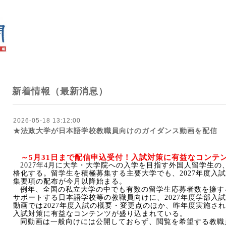
新着情報（最新消息）
2026-05-18 13:12:00
★法政大学が日本語学校教職員向けのガイダンス動画を配信
～
5
月
31
日まで配信申込受付！入試対策に有益なコンテ
2027
年
4
月に大学・大学院への入学を目指す外国人留学生の
格化する。留学生を積極募集する主要大学でも、
2027
年度入試
集要項の配布が今月以降始まる。
例年、全国の私立大学の中でも有数の留学生応募者数を擁す
サポートする日本語学校等の教職員向けに、
2027
年度学部入試
動画では
2027
年度入試の概要・変更点のほか、昨年度実施され
入試対策に有益なコンテンツが盛り込まれている。
同動画は一般向けには公開しておらず、閲覧を希望する教職