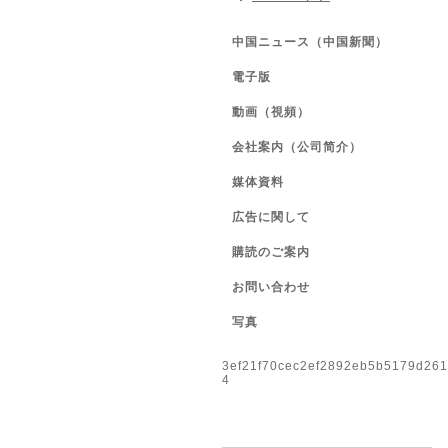
中国ニュース（中国新聞）
電子版
動画（視頻）
会社案内（公司简介）
媒体資料
広告に関して
購読のご案内
お問い合わせ
写真
3ef21f70cec2ef2892eb5b5179d26
4