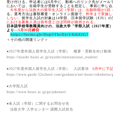
受け付ける。申込者には
6
月中に、動画へのリンク先がメール
においては、在籍学生が受験することを想定し、事前に申し込
今年度から法政大の留学生入試（学部）は、出願時期が
1
回
る。選考方法は書類審査・オンライン面接で、
昨年まで実施し
しない。
留学生入試の対象は
14
学部、日本留学試験（
EJU
）の
における募集人員は前年度とほぼ同枠が維持される。
日本語学校等教職員向けの、法政大学「学部入試（
2027
年度）
より↓↓
5
月
31
日締切
https://forms.gle/HapSTbcDjvUKK82G7
＜その他の関連リンク＞
●
2027
年度外国人留学生入試（学部） 概要・受験生向け動
https://nyushi.hosei.ac.jp/nyushi/international_student/
●
2027
年度外国人留学生入試（学部） 入試要項
6
月中に下
https://www.guide.52school.com/guidance/net-hosei-tokubetsu/
●大学院入試
https://www.hosei.ac.jp/gs/jukensei/
●各入試（学部）に関するお問合せ先
法政大学 入学センター 国際入試担当