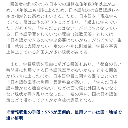
回答者の約
4
分の
3
を日本での通算在住年数
3
年以上が占
め、
10
年以上も
4
割に上るため、日本語能力の自己認識レベ
ルは相対的に高めともいえる。ただ、日本語を「現在学ん
でいる」層は全体の
37.3
％にとどまり、「過去に学んでい
た」が
49.6
％、「学んだことはない」が
13.2
％となってい
る。日本語学習をしていない理由（複数回答）としては
「日本語ができるので学ぶ必要はないから」が
32.9
％で、生
活・就労に支障がない一定のレベルに到達後、学習を事実
上休止している外国人が多い現状がみえる。
また、学習環境を理由に挙げる回答もあり、「都合の良い
時間帯に利用できる日本語教室等がないから」とする回答
が
15.2
％に上ったほか、日本語学習に関する困りごとでは
「日本語教室等の利用・受講料金が高い」、「学んだ日本
語を活かせる機会がない」などの面で悩む外国人も少なく
ない現状が浮き彫りとなった。一連の声を、国の日本語施
策にどう活かしていくかが今後の課題となる。
※情報収集の手段：
SNS
が圧倒的、使用ツールは国・地域で
違い鮮明