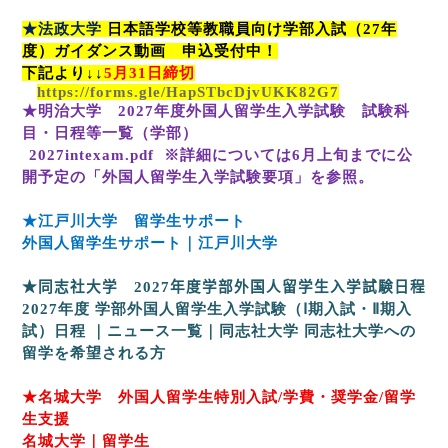
★法政大学
日本語学校等教職員向け学部入試（
27
年
度）ガイダンス動画 申込受付中！
下記より↓↓
5
月
31
日締切
https://forms.gle/HapSTbcDjvUKK82G7
★明治大学
2027
年度外国人留学生入学試験 試験科
目・日程等一覧（学部）
2027intexam.pdf
※詳細については
6
月上旬までに公
開予定の「外国人留学生入学試験要項」を参照。
★江戸川大学 留学生サポート
外国人留学生サポート｜江戸川大学
★同志社大学
2027
年度学部外国人留学生入学試験日程
2027
年度
学部外国人留学生入学試験（Ⅰ期入試・Ⅱ期入
試）日程
｜ニュース一覧｜同志社大学
同志社大学への
留学を希望される方
★名城大学 外国人留学生特別入試
/
学費・奨学金
/
留学
生支援
名城大学｜留学生