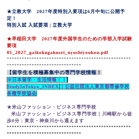
★立教大学
2027
年度特別入要項は
6
月中旬に公開予
定！
特別入試 入試要項
|
立教大学
★早稲田大学
2027
年度外国学生のための学部入学試験
要項
01_2027_gaikokugakusei_nyushiyoukou.pdf
**************************************************
******************************
【留学生を積極募集中の専門学校情報！
※日本留学・生活情報！！
StudyInTokyo_INDEX
｜公益社団法人東京都専修学校
各種学校協会
★米山ファッション・ビジネス専門学校
米山ファッション・ビジネス専門学校｜川崎駅から徒
歩8
分：東京・神奈川から通えます
**************************************************
******************************