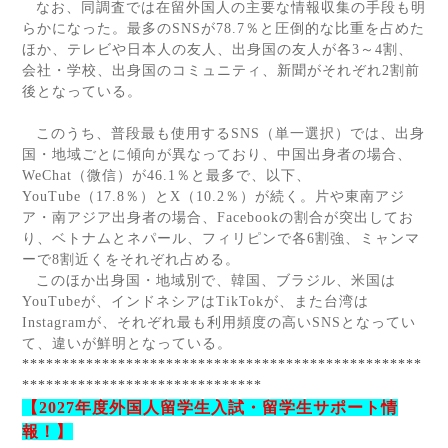
なお、同調査では在留外国人の主要な情報収集の手段も明
らかになった。最多の
SNS
が
78.7
％と圧倒的な比重を占めた
ほか、テレビや日本人の友人、出身国の友人が各
3
～
4
割、
会社・学校、出身国のコミュニティ、新聞がそれぞれ
2
割前
後となっている。
このうち、普段最も使用する
SNS
（単一選択）では、出身
国・地域ごとに傾向が異なっており、中国出身者の場合、
WeChat
（微信）が
46.1
％と最多で、以下、
YouTube
（
17.8
％）と
X
（
10.2
％）が続く。片や東南アジ
ア・南アジア出身者の場合、
Facebook
の割合が突出してお
り、ベトナムとネパール、フィリピンで各
6
割強、ミャンマ
ーで
8
割近くをそれぞれ占める。
このほか出身国・地域別で、韓国、ブラジル、米国は
YouTube
が、インドネシアは
TikTok
が、また台湾は
Instagram
が、それぞれ最も利用頻度の高い
SNS
となってい
て、違いが鮮明となっている。
**************************************************
******************************
【
2027
年度外国人留学生入試・留学生サポート情
報！】