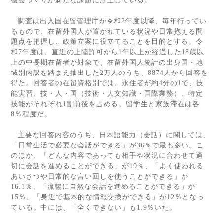
機会づくりが新たな課題に浮上している。
調査は出入国在留管理庁が令和
2
年度以降、毎年行ってい
るもので、在留外国人が置かれている状況や日常抱える問
題点を把握し、政策立案に役立てることを目的とする。令
和
7
年度は、直近の上陸許可から
1
年以上が経過した
18
歳以
上の中長期在留者が対象で、在留外国人統計の出身国・地
域別内訳を踏まえ抽出した
2
万人のうち、
8874
人から回答を
得た。回答者の在留資格別では、永住者が約
4
分の
1
で、技
能実習、技・人・国（技術・人文知識・国際業務）、特定
技能がそれぞれ
1
割前後を占める。留学生と家族滞在は各
8
％程度だ。
主要な回答内容のうち、日本語能力（会話）に関しては、
「日常生活で必要な会話ができる」が
36
％で最も多い。こ
のほか、「どんな内容であっても相手や状況に合わせて適
切に会話を進めることができる」が
19
％、「よく使われる
あいさつや日常的な言い回しを使うことができる」が
16.1
％、「流暢に自然な会話を進めることができる」が
15
％、「身近で基本的な情報交換ができる」が
12
％となっ
ている。中には、「全くできない」も
1.9
％いた。