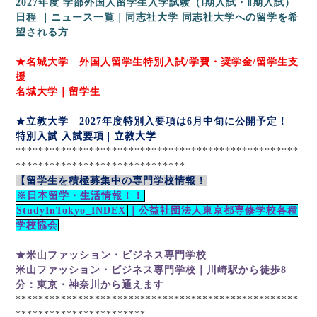
2027
年度
学部外国人留学生入学試験（Ⅰ期入試・Ⅱ期入試）
日程
｜ニュース一覧｜同志社大学
同志社大学への留学を希
望される方
★名城大学 外国人留学生特別入試
/
学費・奨学金
/
留学生支
援
名城大学｜留学生
★立教大学
2027
年度特別入要項は
6
月中旬に公開予定！
特別入試 入試要項
|
立教大学
**************************************************
******************************
【留学生を積極募集中の専門学校情報！
※日本留学・生活情報！！
StudyInTokyo_INDEX
｜公益社団法人東京都専修学校各種
学校協会
★米山ファッション・ビジネス専門学校
米山ファッション・ビジネス専門学校｜川崎駅から徒歩8
分：東京・神奈川から通えます
**************************************************
***********************