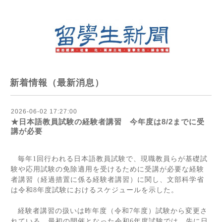
新着情報（最新消息）
2026-06-02 17:27:00
★日本語教員試験の経験者講習 今年度は8/2までに受
講が必要
毎年
1
回行われる日本語教員試験で、現職教員らが基礎試
験や応用試験の免除適用を受けるために受講が必要な経験
者講習（経過措置に係る経験者講習）に関し、文部科学省
は令和
8
年度試験におけるスケジュールを示した。
経験者講習の扱いは昨年度（令和
7
年度）試験から変更さ
れている。最初の開催となった令和
6
年度試験では、先に日