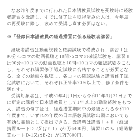
なお昨年度までに行われた日本語教員試験を受験時に経験
者講習を受講し、すでに修了証を取得済みの人は、今年度
の再受験に際し、改めて受講し直す必要はない。
※「登録日本語教員の経過措置に係る経験者講習」
経験者講習は動画視聴と確認試験で構成され、講習
Ⅰ
は
90
分×
5
コマの動画視聴と
10
問×
5
コマの確認試験を、講習
Ⅱ
は
90
分×
10
コマの動画視聴と
10
問×
10
コマの確認試験をこな
し、それぞれ講習修了認定試験に合格することが必要とな
る。全ての動画を視聴し、各コマの確認試験と講習修了認
定試験において、それぞれ正答率
70
％以上で、修了条件を
満たす。
受講対象者は、平成
31
年
4
月
1
日から令和
11
年
3
月
31
日まで
に所定の課程で日本語教員として
1
年以上の勤務経験をもつ
人。講習の修了証は、経過措置期間中の最後となる令和
10
年度まで、いずれの年度の日本語教員試験出願においても
有効な書類として提出できる。受講料は講習Ⅰ＋Ⅱ（経過
措置ルート
D-2
又は
E-1
）が
2
万
6400
円、講習
Ⅱ
のみ（経過措
置ルート
D-1
又は
E-2
）が
1
万
7600
円。