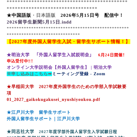
********************************************
*********************************
★中国語版
・日本語版
2026
年
5
月
15
日号 配信中！
2026
留学生新聞5
月15
日.indd
**************************************************
******************************
【
2027
年度外国人留学生入試・留学生サポート情報！】
★明治大学 「外国人留学生入試説明会」
6
月
24
日開催！
申込受付中‼！
オンライン大学説明会【外国人留学生】 |
明治大学
※申し込みはこちら➡
ミーティング登録 - Zoom
★早稲田大学
2027
年度外国学生のための学部入学試験要
項
01_2027_gaikokugakusei_nyushiyoukou.pdf
★江戸川大学 留学生サポート
外国人留学生サポート｜江戸川大学
★同志社大学
2027
年度学部外国人留学生入学試験日程