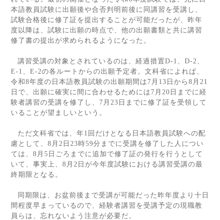
本語教員試験に出願後や合否判明前後に同講習を受講し、
試験合格後に修了証を提出することが可能だったが、昨年
度以降は、試験に出願の時点で、他の出願書類と共に講習
修了書の提出が求められるようになった。
講習受講の対象とされているのは、経過措置
D-1
、
D-2
、
E-1
、
E-2
の各ルートからの出願予定者。文科省によれば、
令和
8
年度の日本語教員試験の出願期間は
7
月
13
日から
8
月
21
日で、出願に確実に間に合わせるためには
7
月
20
日までに経
験者講習の受講を修了し、
7
月
23
日までに修了証を受領して
いることが望ましいという。
ただ文科省では、年
1
回だけとなる日本語教員試験への配
慮として、
8
月
2
日
23
時
59
分までに受講を修了した人につい
ては、
8
月
5
日ごろまでに追加で修了証の発行を行うとして
いて、事実上、
8
月
2
日が今年度試験における講習受講の最
終期限となる。
同期限は、お盆前後まで受講が可能だった昨年度より十日
間程度早まっているので、経験者講習を受講予定の現職教
員らは、忘れないよう注意が必要だ。