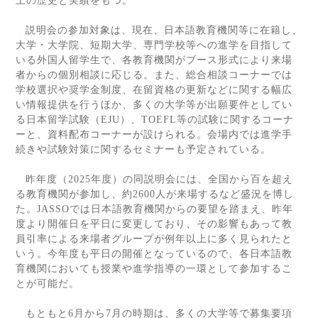
上の歴史と実績をもつ。
説明会の参加対象は、現在、日本語教育機関等に在籍し、
大学・大学院、短期大学、専門学校等への進学を目指して
いる外国人留学生で、各教育機関がブース形式により来場
者からの個別相談に応じる。また、総合相談コーナーでは
学校選択や奨学金制度、在留資格の更新などに関する幅広
い情報提供を行うほか、多くの大学等が出願要件としてい
る日本留学試験（
EJU
）、
TOEFL
等の試験に関するコーナ
ーと、資料配布コーナーが設けられる。会場内では進学手
続きや試験対策に関するセミナーも予定されている。
昨年度（
2025
年度）の同説明会には、全国から百を超え
る教育機関が参加し、約
2600
人が来場するなど盛況を博し
た。
JASSO
では日本語教育機関からの要望を踏まえ、昨年
度より開催日を平日に変更しており、その影響もあって教
員引率による来場者グループが例年以上に多く見られたと
いう。今年度も平日の開催となっているので、各日本語教
育機関においても授業や進学指導の一環として参加するこ
とが可能だ。
もともと
6
月から
7
月の時期は、多くの大学等で募集要項