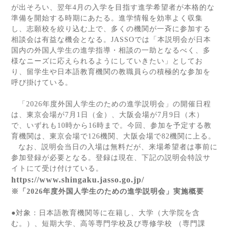
が出そろい、翌年
4
月の入学を目指す進学希望者が本格的な
準備を開始する時期にあたる。進学情報を効率よく収集
し、志願校を絞り込む上で、多くの機関が一斉に参加する
相談会は有益な機会となる。
JASSO
では「本説明会が日本
国内の外国人学生の進学指導・相談の一助となるべく、多
様なニーズに応えられるようにしていきたい」としてお
り、留学生や日本語教育機関の教職員らの積極的な参加を
呼び掛けている。
「
2026
年度外国人学生のための進学説明会」の開催日程
は、東京会場が
7
月
1
日（金）、大阪会場が
7
月
9
日（木）
で、いずれも
10
時から
16
時まで。今回、参加を予定する教
育機関は、東京会場で
126
機関、大阪会場で
82
機関に上る。
なお、説明会当日の入場は無料だが、来場希望者は事前に
参加登録が必要となる。登録は現在、下記の説明会特設サ
イトにて受け付けている。
https://www.shingaku.jasso.go.jp/
※「
2026
年度外国人学生のための進学説明会」実施概要
●対象：日本語教育機関等に在籍し、大学（大学院を含
む。）、短期大学、高等専門学校及び専修学校 （専門課