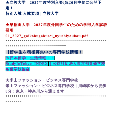
★立教大学
2027
年度特別入要項は
6
月中旬に公開予
定！
特別入試 入試要項
|
立教大学
★早稲田大学
2027
年度外国学生のための学部入学試験
要項
01_2027_gaikokugakusei_nyushiyoukou.pdf
**************************************************
******************************
【留学生を積極募集中の専門学校情報！
※日本留学・生活情報！！
StudyInTokyo_INDEX
｜公益社団法人東京都専修学校
各種学校協会
★米山ファッション・ビジネス専門学校
米山ファッション・ビジネス専門学校｜川崎駅から徒歩
8
分：東京・神奈川から通えます
**************************************************
********