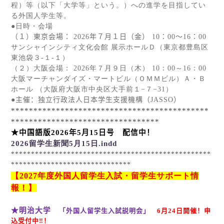
程）等（以下「大学等」という。）への進学を目指してい
る外国人学生等。
●日時・会場
（１）東京会場：
2026
年７月１日（金）
10
：
00
～
16
：
00
サンシャインシティ文化会館 展示ホールＤ（東京都豊島区
東池袋３
-
１
-
１）
（２）大阪会場：
2026
年７月９日（木）
10
：
00
～
16
：
00
大阪マーチャンダイズ・マートビル（ＯＭＭビル）Ａ・Ｂ
ホール （大阪府大阪市中央区大手前１−７−
31
）
●主催：独立行政法人日本学生支援機構（
JASSO
）
********************************************
*********************************
★中国語版
2026
年
5
月
15
日号 配信中！
2026
留学生新聞5
月15
日.indd
**************************************************
******************************
【
2027
年度外国人留学生入試・留学生サポート情
報！】
★明治大学
「外国人留学生入試説明会」
6
月
24
日開催！申
込受付中‼！