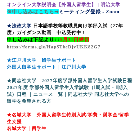
オンライン大学説明会【外国人留学生】 |
明治大学
※申し込みはこちら➡
ミーティング登録 - Zoom
★法政大学
日本語学校等教職員向け学部入試（
27
年
度）ガイダンス動画 申込受付中！
申し込みは下記より↓↓
5
月
31
日締切
https://forms.gle/HapSTbcDjvUKK82G7
★江戸川大学 留学生サポート
外国人留学生サポート｜江戸川大学
★同志社大学
2027
年度学部外国人留学生入学試験日程
2027
年度
学部外国人留学生入学試験（Ⅰ期入試・Ⅱ期入
試）日程
｜ニュース一覧｜同志社大学
同志社大学への
留学を希望される方
★名城大学 外国人留学生特別入試
/
学費・奨学金
/
留学
生支援
名城大学｜留学生