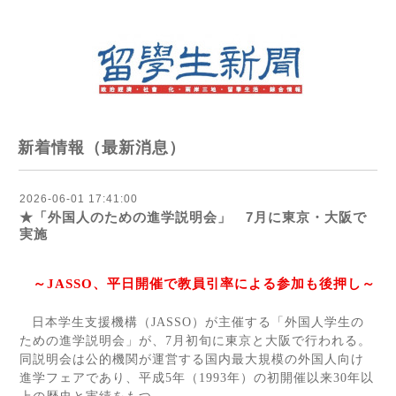
新着情報（最新消息）
2026-06-01 17:41:00
★「外国人のための進学説明会」 7月に東京・大阪で
実施
～
JASSO
、平日開催で教員引率による参加も後押し～
日本学生支援機構（
JASSO
）が主催する「外国人学生の
ための進学説明会」が、
7
月初旬に東京と大阪で行われる。
同説明会は公的機関が運営する国内最大規模の外国人向け
進学フェアであり、平成
5
年（
1993
年）の初開催以来
30
年以